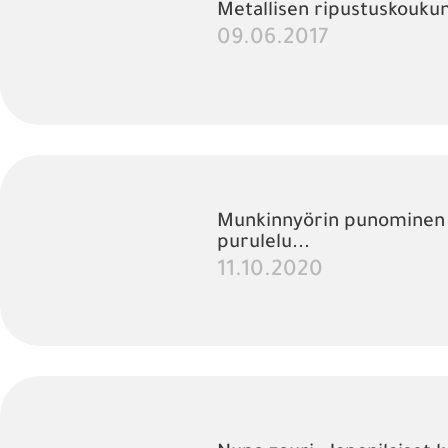
Metallisen ripustuskouku
09.06.2017
Munkinnyörin punominen 
purulelu...
11.10.2020