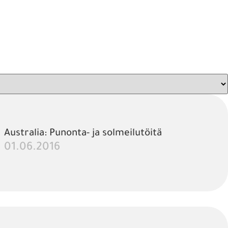
Australia: Punonta- ja solmeilutöitä
01.06.2016