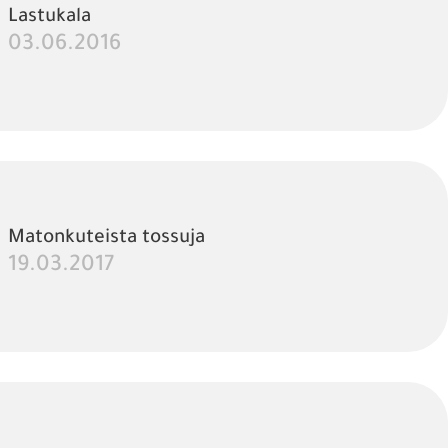
Lastukala
03.06.2016
Matonkuteista tossuja
19.03.2017