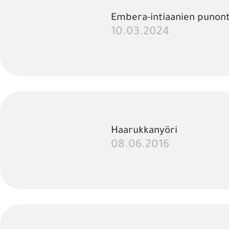
Embera-intiaanien punon
10.03.2024
Haarukkanyöri
08.06.2016