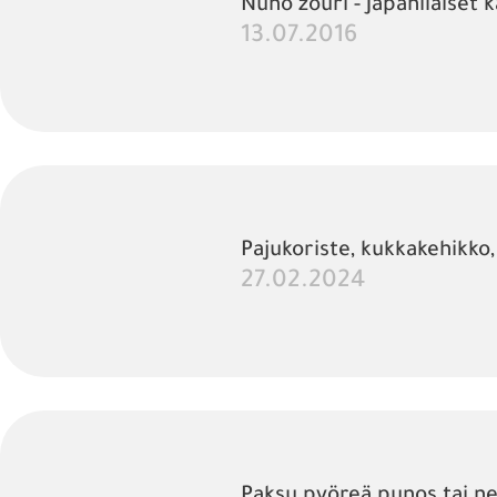
Nuno zouri - Japanilaiset 
13.07.2016
Pajukoriste, kukkakehikko, 
27.02.2024
Paksu pyöreä punos tai n