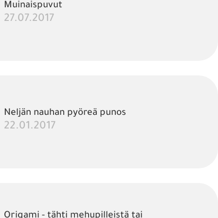
Muinaispuvut
27.07.2017
Neljän nauhan pyöreä punos
22.01.2017
Origami - tähti mehupilleistä tai