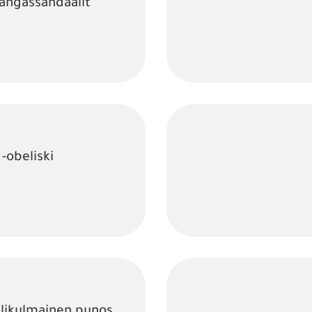
kangassandaalit
-obeliski
elikulmainen punos