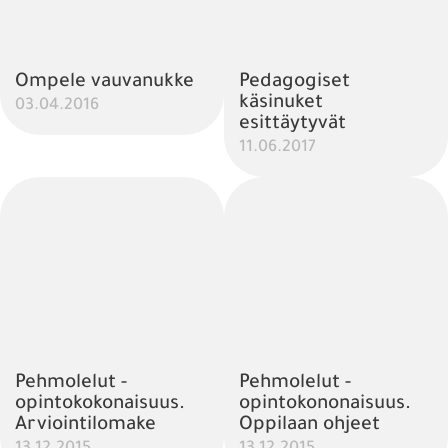
Ompele vauvanukke
Pedagogiset
käsinuket
03.04.2016
esittäytyvät
11.06.2017
Pehmolelut -
Pehmolelut -
opintokokonaisuus.
opintokononaisuus.
Arviointilomake
Oppilaan ohjeet