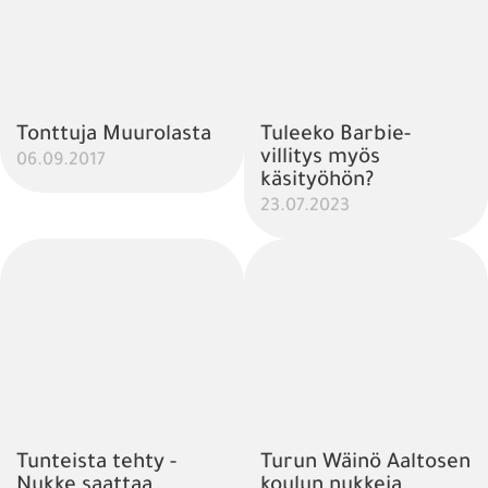
Tonttuja Muurolasta
Tuleeko Barbie-
villitys myös
06.09.2017
käsityöhön?
23.07.2023
Tunteista tehty -
Turun Wäinö Aaltosen
Nukke saattaa
koulun nukkeja