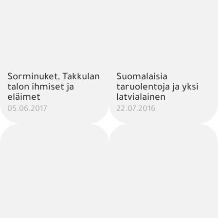
Sorminuket, Takkulan
Suomalaisia
talon ihmiset ja
taruolentoja ja yksi
eläimet
latvialainen
05.06.2017
22.07.2016