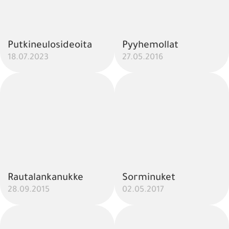
Putkineulosideoita
Pyyhemollat
18.07.2023
27.05.2016
Rautalankanukke
Sorminuket
28.09.2015
02.05.2017