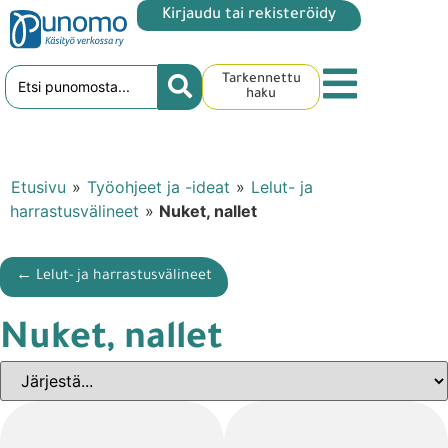
Kirjaudu tai rekisteröidy
Tarkennettu
haku
Etusivu
»
Työohjeet ja -ideat
»
Lelut- ja
harrastusvälineet
»
Nuket, nallet
← Lelut- ja harrastusvälineet
Nuket, nallet