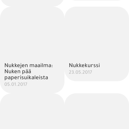
Nukkejen maailma:
Nukkekurssi
Nuken pää
23.05.2017
paperisuikaleista
05.01.2017