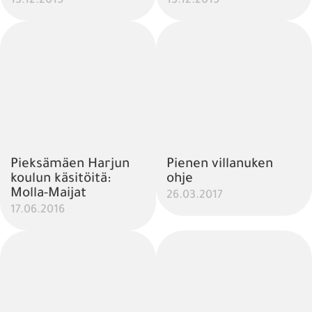
13.12.2015
13.12.2015
Pieksämäen Harjun
Pienen villanuken
koulun käsitöitä:
ohje
Molla-Maijat
26.03.2017
17.06.2016