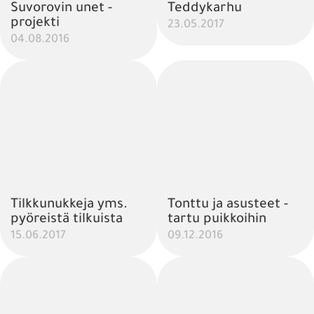
Suvorovin unet -
Teddykarhu
projekti
23.05.2017
04.08.2016
Tilkkunukkeja yms.
Tonttu ja asusteet -
pyöreistä tilkuista
tartu puikkoihin
15.06.2017
09.12.2016