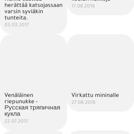
herättää katsojassaan
17.08.2016
varsin syviäkin
tunteita.
03.03.2017
Venäläinen
Virkattu mininalle
riepunukke -
27.08.2016
Русская тряпичная
кукла
22.07.2017