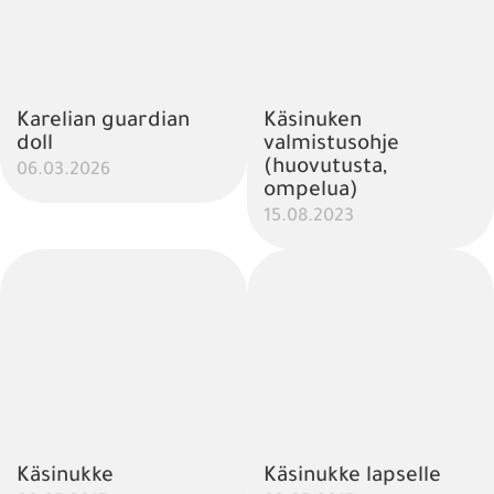
Karelian guardian
Käsinuken
doll
valmistusohje
(huovutusta,
06.03.2026
ompelua)
15.08.2023
Käsinukke
Käsinukke lapselle