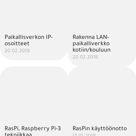
Paikallisverkon IP-
Rakenna LAN-
osoitteet
paikalliverkko
kotiin/kouluun
20.02.2018
20.02.2018
RasPi, Raspberry Pi-3
RasPin käyttöönotto
tekniikkaa