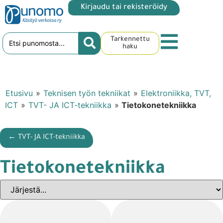
Kirjaudu tai rekisteröidy
Tarkennettu
haku
Etusivu
»
Teknisen työn tekniikat
»
Elektroniikka, TVT,
ICT
»
TVT- JA ICT-tekniikka
»
Tietokonetekniikka
← TVT- JA ICT-tekniikka
Tietokonetekniikka