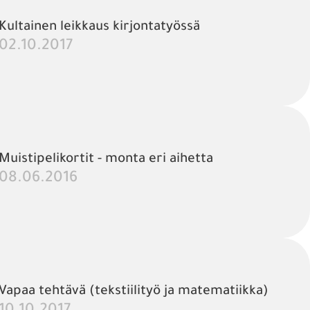
Kultainen leikkaus kirjontatyössä
02.10.2017
Muistipelikortit - monta eri aihetta
08.06.2016
Vapaa tehtävä (tekstiilityö ja matematiikka)