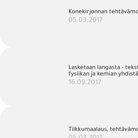
Konekirjonnan tehtävämo
05.03.2017
Lasketaan langasta - teks
fysiikan ja kemian yhdistä
16.09.2017
Tilkkumaalaus, tehtäväm