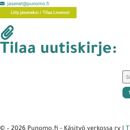
jasenet@punomo.fi
Liity jäseneksi / Tilaa Lisenssi
Tilaa uutiskirje:
© – 2026 Punomo.fi - Käsityö verkossa ry |
T