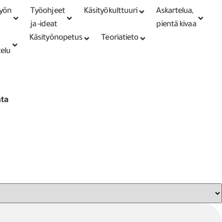
työn
Työohjeet
Käsityökulttuuri
Askartelua,
ja -ideat
pientä kivaa
Käsityönopetus
Teoriatieto
telu
nta