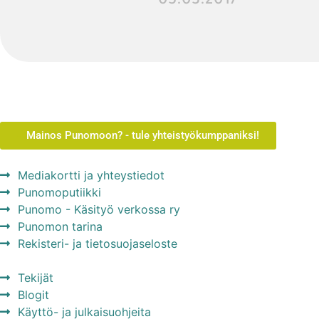
05.03.2017
Mainos Punomoon? - tule yhteistyökumppaniksi!
Mediakortti ja yhteystiedot
Punomoputiikki
Punomo - Käsityö verkossa ry
Punomon tarina
Rekisteri- ja tietosuojaseloste
Tekijät
Blogit
Käyttö- ja julkaisuohjeita