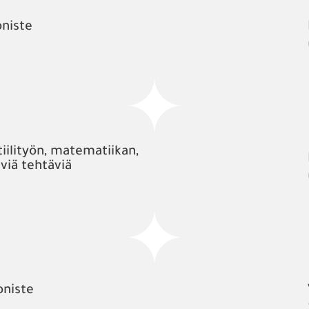
niste
tiilityön, matematiikan,
viä tehtäviä
oniste