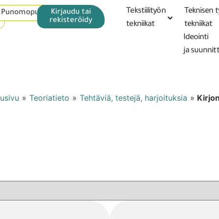
Tekstiilityön
Teknisen 
Kirjaudu tai
Punomoputiikki
rekisteröidy
tekniikat
tekniikat
Ideointi
ja suunnit
usivu
»
Teoriatieto
»
Tehtäviä, testejä, harjoituksia
»
Kirjo