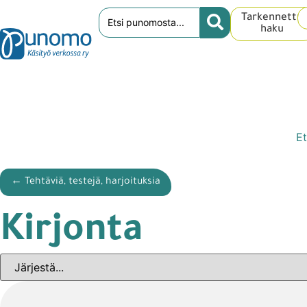
Tarkennettu
haku
Et
← Tehtäviä, testejä, harjoituksia
Kirjonta