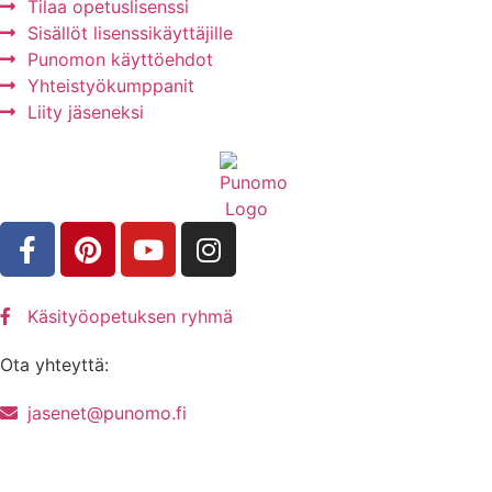
Tilaa opetuslisenssi
Sisällöt lisenssikäyttäjille
Punomon käyttöehdot
Yhteistyökumppanit
Liity jäseneksi
Käsityöopetuksen ryhmä
Ota yhteyttä:
jasenet@punomo.fi
Liity jäseneksi / Tilaa Lisenssi