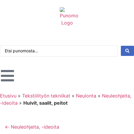
Kirjaudu tai rekisteröidy
Tarkennettu haku
Etusivu
»
Tekstiilityön tekniikat
»
Neulonta
»
Neuleohjeita,
-ideoita
»
Huivit, saalit, peitot
← Neuleohjeita, -ideoita