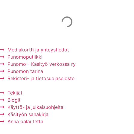
Mainos Punomoon? - tule yhteistyökumppaniksi!
Mediakortti ja yhteystiedot
Punomoputiikki
Punomo - Käsityö verkossa ry
Punomon tarina
Rekisteri- ja tietosuojaseloste
Tekijät
Blogit
Käyttö- ja julkaisuohjeita
Käsityön sanakirja
Anna palautetta