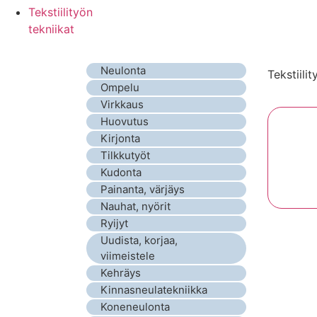
Tekstiilityön
tekniikat
Neulonta
Tekstiilit
Ompelu
Virkkaus
Huovutus
Kirjonta
Tilkkutyöt
Kudonta
Painanta, värjäys
Nauhat, nyörit
Ryijyt
Uudista, korjaa,
viimeistele
Kehräys
Kinnasneulatekniikka
Koneneulonta