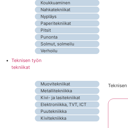
Koukkuaminen
Nahkatekniikat
Nypläys
Paperitekniikat
Pitsit
Punonta
Solmut, solmeilu
Verhoilu
Teknisen työn
tekniikat
Muovitekniikat
Teknisen 
Metallitekniikka
Kivi- ja lasitekniikat
Elektroniikka, TVT, ICT
Puutekniikka
Kivitekniikka