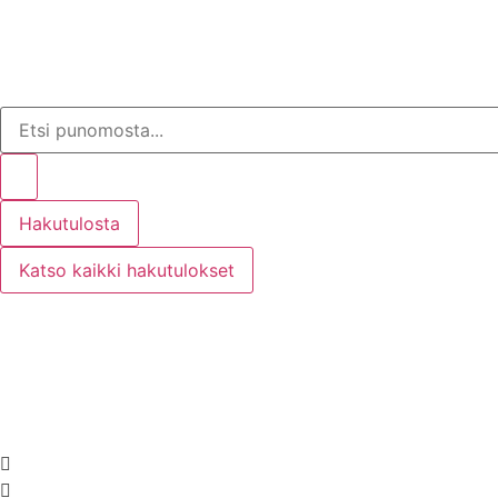
Hakutulosta
Katso kaikki hakutulokset
Tarkennettu haku
Punomoputiikki
Kirjaudu tai rekisteröidy