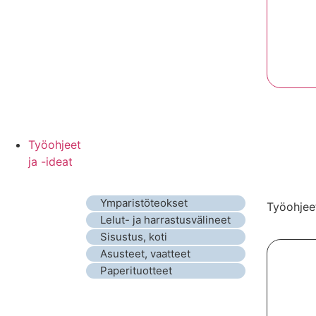
Työohjeet
ja -ideat
Ymparistöteokset
Työohjeet
Lelut- ja harrastusvälineet
Sisustus, koti
Asusteet, vaatteet
Paperituotteet