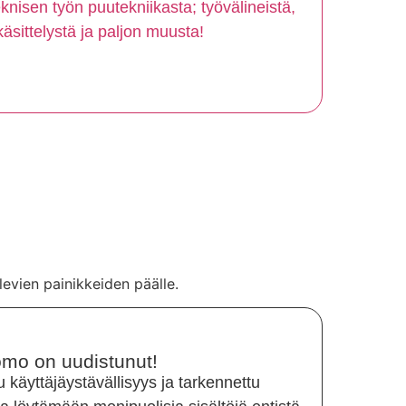
nisen työn puutekniikasta; työvälineistä,
äsittelystä ja paljon muusta!
levien painikkeiden päälle.
mo on uudistunut!
u käyttäjäystävällisyys ja tarkennettu