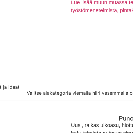
Lue lisää muun muassa tek
työstömenetelmistä, pintak
 ja ideat
Valitse alakategoria viemällä hiiri vasemmalla o
Puno
Uusi, raikas ulkoasu, hiott