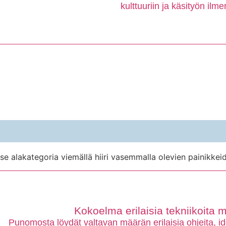
kulttuuriin ja käsityön ilm
tse alakategoria viemällä hiiri vasemmalla olevien painikkeid
Kokoelma erilaisia tekniikoita 
Punomosta löydät valtavan määrän erilaisia ohjeita, i