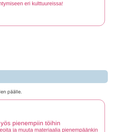
entymiseen eri kulttuureissa!
en päälle.
myös pienempiin töihin
deoita ja muuta materiaalia pienempäänkin