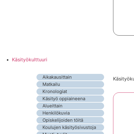
Käsityökulttuuri
Aikakausittain
Käsityöku
Matkailu
Kronologiat
Käsityö oppiaineena
Alueittain
Henkilökuvia
Opiskelijoiden töitä
Koulujen käsityösivustoja