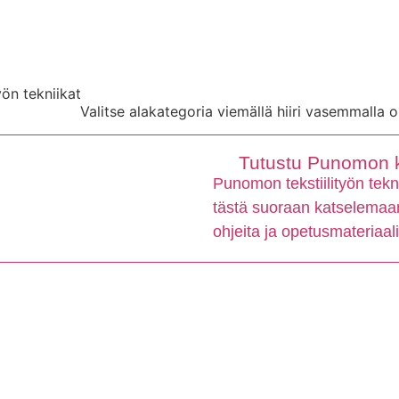
yön tekniikat
Valitse alakategoria viemällä hiiri vasemmalla o
Tutustu Punomon ku
Punomon tekstiilityön tekni
tästä suoraan katselemaan 
ohjeita ja opetusmateriaali