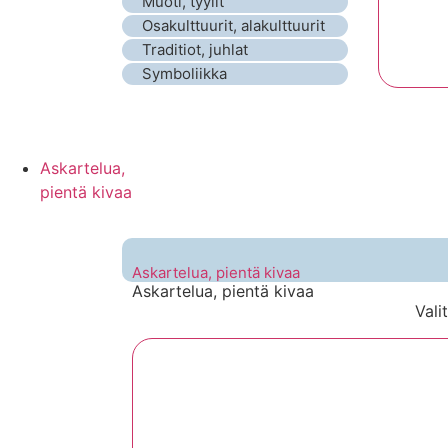
Muoti, tyylit
Osakulttuurit, alakulttuurit
Traditiot, juhlat
Symboliikka
Askartelua,
pientä kivaa
Askartelua, pientä kivaa
Askartelua, pientä kivaa
Vali