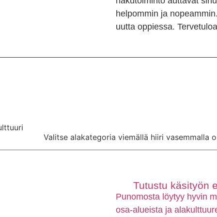
hakutoiminto auttavat sinu
helpommin ja nopeammin. 
uutta oppiessa. Tervetulo
lttuuri
Valitse alakategoria viemällä hiiri vasemmalla o
Tutustu käsityön er
Punomosta löytyy hyvin mon
osa-alueista ja alakulttuu