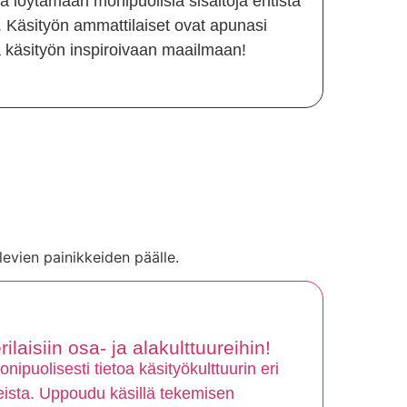
a löytämään monipuolisia sisältöjä entistä
Käsityön ammattilaiset ovat apunasi
a käsityön inspiroivaan maailmaan!
levien painikkeiden päälle.
ilaisiin osa- ja alakulttuureihin!
ipuolisesti tietoa käsityökulttuurin eri
reista. Uppoudu käsillä tekemisen