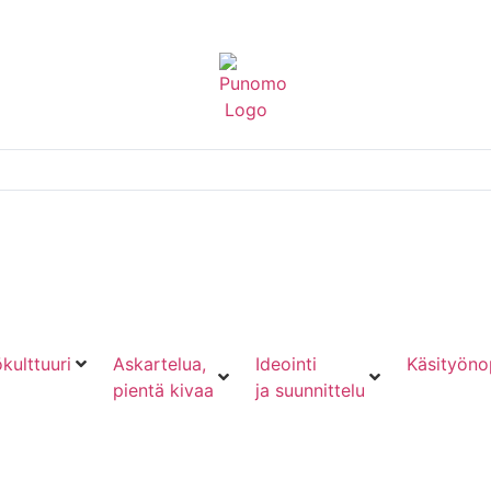
kulttuuri
Askartelua,
Ideointi
Käsityöno
pientä kivaa
ja suunnittelu