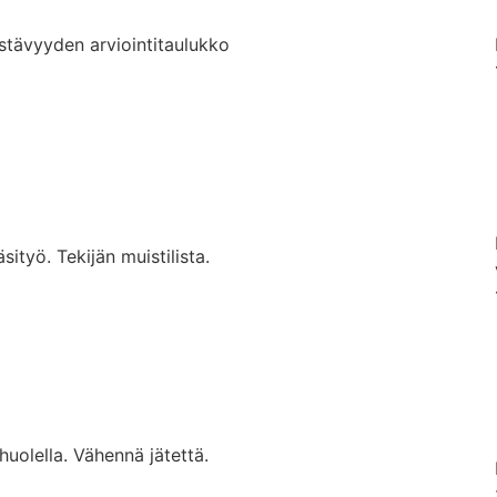
stävyyden arviointitaulukko
ityö. Tekijän muistilista.
huolella. Vähennä jätettä.