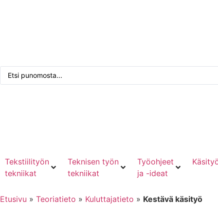
Tarkennettu haku
Punomoputiikki
Kirjaudu tai rekisteröidy
Tekstiilityön
Teknisen työn
Työohjeet
Käsityö
tekniikat
tekniikat
ja -ideat
Etusivu
»
Teoriatieto
»
Kuluttajatieto
»
Kestävä käsityö