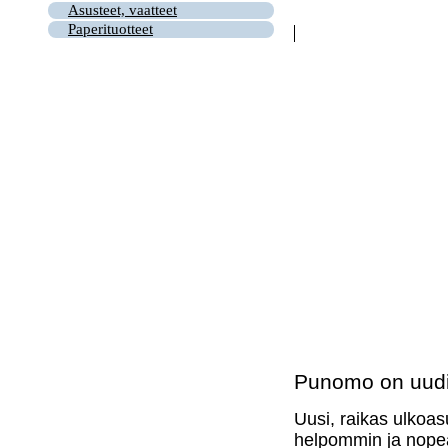
Asusteet, vaatteet
Paperituotteet
Punomo on uudi
Uusi, raikas ulkoas
helpommin ja nopea