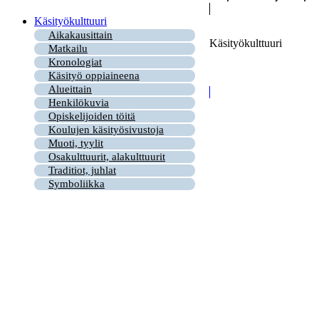
Käsityökulttuuri
Aikakausittain
Käsityökulttuuri
Matkailu
Kronologiat
Käsityö oppiaineena
Alueittain
Henkilökuvia
Opiskelijoiden töitä
Koulujen käsityösivustoja
Muoti, tyylit
Osakulttuurit, alakulttuurit
Traditiot, juhlat
Symboliikka