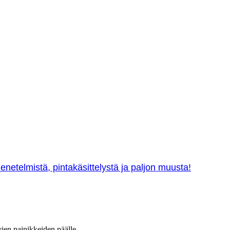
netelmistä, pintakäsittelystä ja paljon muusta!
vien painikkeiden päälle.