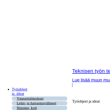
Teknisen työn te
Lue lisää muun muas
Työohjeet
ja -ideat
Ymparistöteokset
Työohjeet ja ideat
Lelut- ja harrastusvälineet
Sisustus, koti