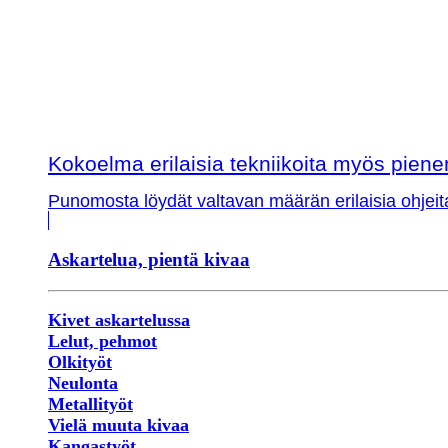
Kokoelma erilaisia tekniikoita myös piene
Punomosta löydät valtavan määrän erilaisia ohjeit
Askartelua, pientä kivaa
Kivet askartelussa
Lelut, pehmot
Olkityöt
Neulonta
Metallityöt
Vielä muuta kivaa
Kangastyöt