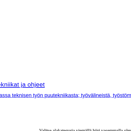
kniikat ja ohjeet
sa teknisen työn puutekniikasta; työvälineistä, työstöme
Valitse alakategoria viemällä hiiri vasemmalla ole