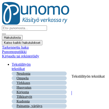
Mene
sisältöön
Search
...
Hakutulosta
Katso kaikki hakutulokset
Tarkennettu haku
Punomoputiikki
Kirjaudu tai rekisteröidy
Tekstiilityön
tekniikat
Neulonta
Tekstiilityön tekniikat
Ompelu
Virkkaus
Huovutus
Kirjonta
Tilkkutyöt
Kudonta
Painanta, värjäys