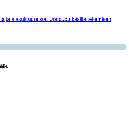
sta ja alakulttuureista. Uppoudu käsillä tekemisen
älle.