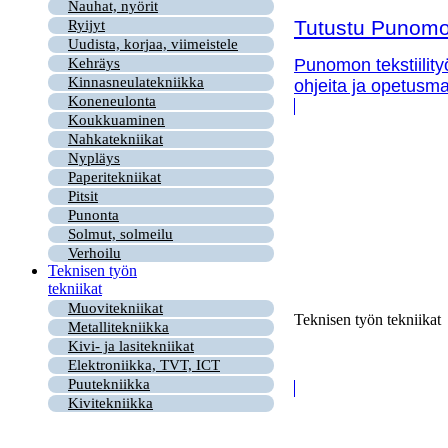
Nauhat, nyörit
Tutustu Punomon
Ryijyt
Uudista, korjaa, viimeistele
Kehräys
Punomon tekstiility
Kinnasneulatekniikka
ohjeita ja opetusma
Koneneulonta
Koukkuaminen
Nahkatekniikat
Nypläys
Paperitekniikat
Pitsit
Punonta
Solmut, solmeilu
Verhoilu
Teknisen työn
tekniikat
Muovitekniikat
Teknisen työn tekniikat
Metallitekniikka
Kivi- ja lasitekniikat
Elektroniikka, TVT, ICT
Puutekniikka
Kivitekniikka