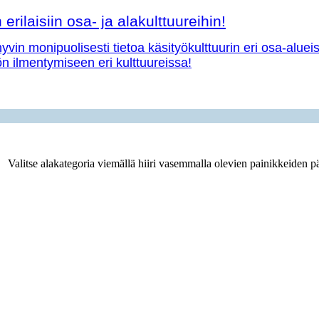
erilaisiin osa- ja alakulttuureihin!
vin monipuolisesti tietoa käsityökulttuurin eri osa-aluei
yön ilmentymiseen eri kulttuureissa!
Valitse alakategoria viemällä hiiri vasemmalla olevien painikkeiden pä