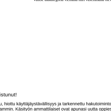
stunut!
u, hiottu käyttäjäystävällisyys ja tarkennettu hakutoimint
mmin. Käsityön ammattilaiset ovat apunasi uutta oppies