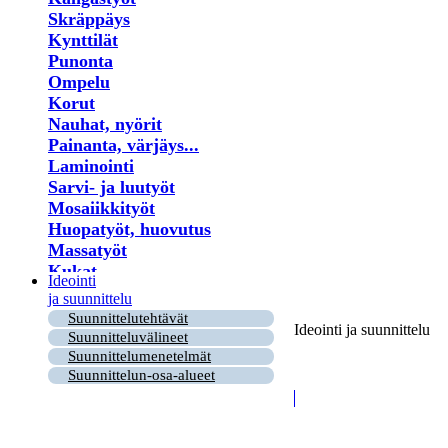
Skräppäys
Kynttilät
Punonta
Ompelu
Korut
Nauhat, nyörit
Painanta, värjäys...
Laminointi
Sarvi- ja luutyöt
Mosaiikkityöt
Huopatyöt, huovutus
Massatyöt
Kukat
Ideointi
Lastu- ja puutyöt
ja suunnittelu
Virkkaus
Suunnittelutehtävät
Ideointi ja suunnittelu
Helmet
Suunnitteluvälineet
Puu- ja risutyöt
Suunnittelumenetelmät
Paperi
Suunnittelun-osa-alueet
Kirjonta
Ryijy
Tuohityöt