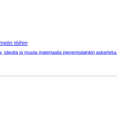
mpiin töihin
a, ideoita ja muuta materiaalia pienempäänkin askarteluu