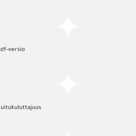
pdf-versio
kuitukuluttajuus