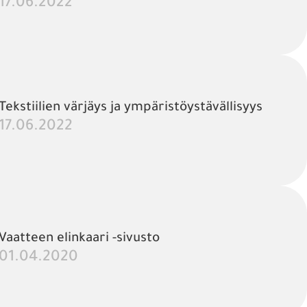
17.06.2022
Tekstiilien värjäys ja ympäristöystävällisyys
17.06.2022
Vaatteen elinkaari -sivusto
01.04.2020