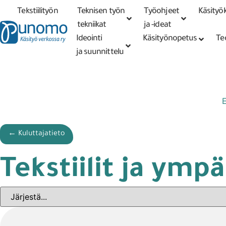
Tekstiilityön
Teknisen työn
Työohjeet
Käsityök
Tarkennettu
haku
tekniikat
tekniikat
ja -ideat
Ideointi
Käsityönopetus
Te
ja suunnittelu
E
← Kuluttajatieto
Tekstiilit ja ympä