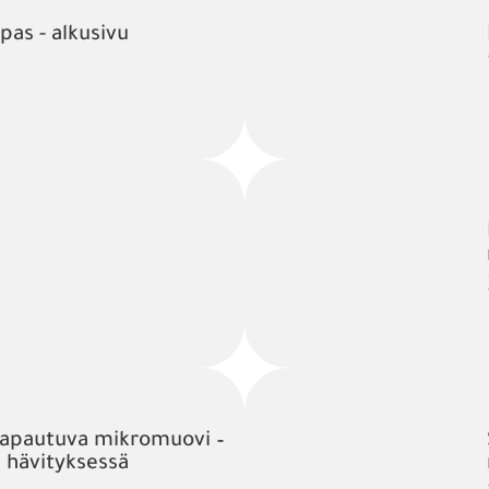
pas - alkusivu
 vapautuva mikromuovi –
a hävityksessä