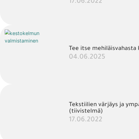
17.06.2022
Tee itse mehiläisvahasta 
04.06.2025
Tekstiilien värjäys ja ymp
(tiivistelmä)
17.06.2022