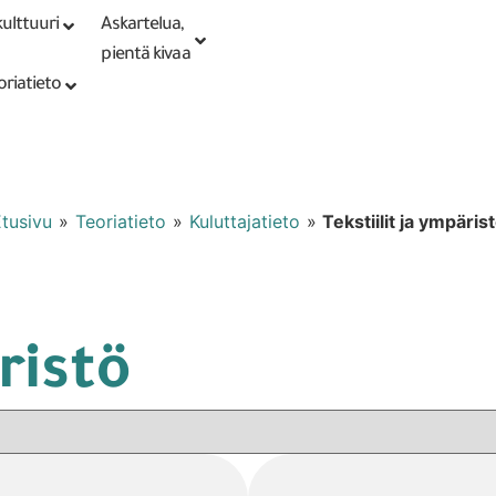
ulttuuri
Askartelua,
Kirjaudu tai
Punomoputiikki
rekisteröidy
pientä kivaa
oriatieto
tusivu
»
Teoriatieto
»
Kuluttajatieto
»
Tekstiilit ja ympäris
ristö