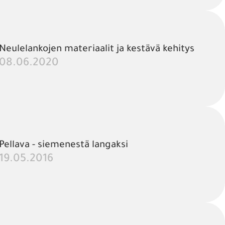
Neulelankojen materiaalit ja kestävä kehitys
08.06.2020
Pellava - siemenestä langaksi
19.05.2016