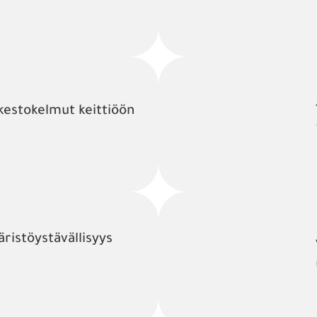
kestokelmut keittiöön
äristöystävällisyys