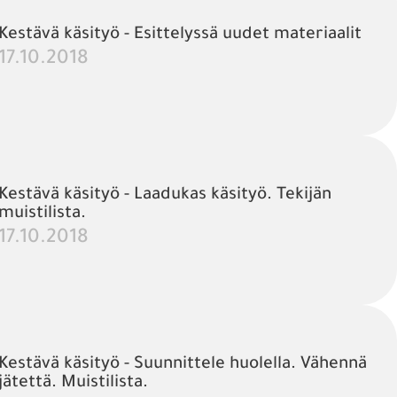
Kestävä käsityö - Esittelyssä uudet materiaalit
17.10.2018
Kestävä käsityö - Laadukas käsityö. Tekijän
muistilista.
17.10.2018
Kestävä käsityö - Suunnittele huolella. Vähennä
jätettä. Muistilista.