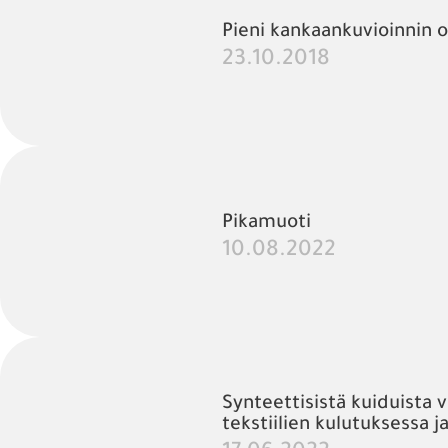
Pieni kankaankuvioinnin o
23.10.2018
Pikamuoti
10.08.2022
Synteettisistä kuiduista
tekstiilien kulutuksessa j