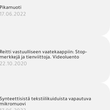
Pikamuoti
17.06.2022
Reitti vastuulliseen vaatekaappiin: Stop-
merkkejä ja tienviittoja. Videoluento
22.10.2020
Synteettisistä tekstiilikuiduista vapautuva
mikromuovi