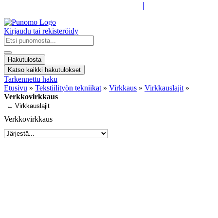
Kirjaudu tai rekisteröidy
Search
...
Hakutulosta
Katso kaikki hakutulokset
Tarkennettu haku
Etusivu
»
Tekstiilityön tekniikat
»
Virkkaus
»
Virkkauslajit
»
Verkkovirkkaus
← Virkkauslajit
Verkkovirkkaus