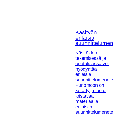
Käsityön
erilaisia
suunnittelumen
Käsitöiden
tekemisessä ja
opetuksessa voi
hyödyntää
erilaisia
suunnittelumenetel
Punomoon on
kerätty ja luotu
loistavaa
materiaalia
erilaisiin
suunnittelumenetel