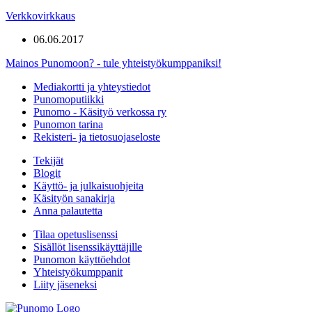
Verkkovirkkaus
06.06.2017
Mainos Punomoon? - tule yhteistyökumppaniksi!
Mediakortti ja yhteystiedot
Punomoputiikki
Punomo - Käsityö verkossa ry
Punomon tarina
Rekisteri- ja tietosuojaseloste
Tekijät
Blogit
Käyttö- ja julkaisuohjeita
Käsityön sanakirja
Anna palautetta
Tilaa opetuslisenssi
Sisällöt lisenssikäyttäjille
Punomon käyttöehdot
Yhteistyökumppanit
Liity jäseneksi