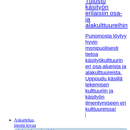
Tutustu
käsityön
erilaisiin osa-
ja
alakulttuureihin!
Punomosta löytyy
hyvin
monipuolisesti
tietoa
käsityökulttuurin
eri osa-alueista ja
alakulttuureista.
Uppoudu käsillä
tekemisen
kulttuuriin ja
käsityön
ilmentymiseen eri
kulttuureissa!
Askartelua,
pientä kivaa