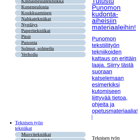
Tutustu
Kinnasneulatekniikka
Punomon
Koneneulonta
kudonta-
Koukkuaminen
Nahkatekniikat
aiheisiin
Nypläys
materiaaleihin!
Paperitekniikat
Pitsit
Punomon
Punonta
tekstiilityön
Solmut, solmeilu
tekniikoiden
Verhoilu
kattaus on erittäin
laaja. Siirry tästä
suoraan
katselemaan
esimerkiksi
kutomiseen
liittyvää tietoa,
ohjeita ja
opetusmateriaalia!
Teknisen työn
tekniikat
Muovitekniikat
Teknisen työn