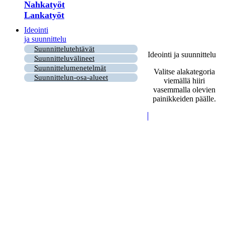
Nahkatyöt
Lankatyöt
Ideointi
ja suunnittelu
Suunnittelutehtävät
Ideointi ja suunnittelu
Suunnitteluvälineet
Suunnittelumenetelmät
Valitse alakategoria
Suunnittelun-osa-alueet
viemällä hiiri
vasemmalla olevien
painikkeiden päälle.