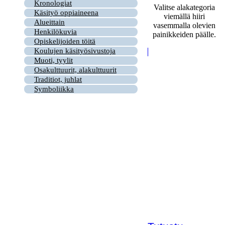
Kronologiat
Valitse alakategoria
Käsityö oppiaineena
viemällä hiiri
Alueittain
vasemmalla olevien
Henkilökuvia
painikkeiden päälle.
Opiskelijoiden töitä
Koulujen käsityösivustoja
Muoti, tyylit
Osakulttuurit, alakulttuurit
Traditiot, juhlat
Symboliikka