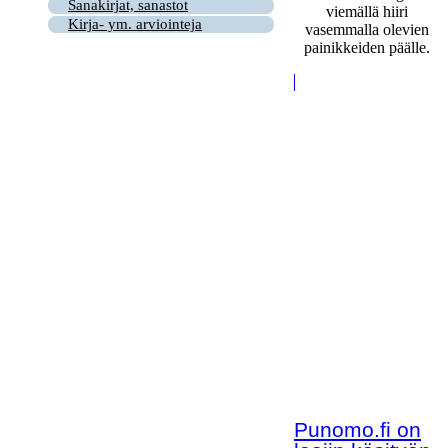
Sanakirjat, sanastot
viemällä hiiri
Kirja- ym. arviointeja
vasemmalla olevien
painikkeiden päälle.
Punomo.fi on