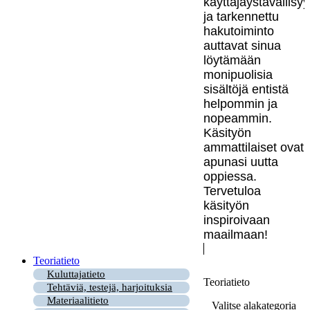
käyttäjäystävällisy
ja tarkennettu
hakutoiminto
auttavat sinua
löytämään
monipuolisia
sisältöjä entistä
helpommin ja
nopeammin.
Käsityön
ammattilaiset ovat
apunasi uutta
oppiessa.
Tervetuloa
käsityön
inspiroivaan
maailmaan!
Teoriatieto
Kuluttajatieto
Teoriatieto
Tehtäviä, testejä, harjoituksia
Materiaalitieto
Valitse alakategoria