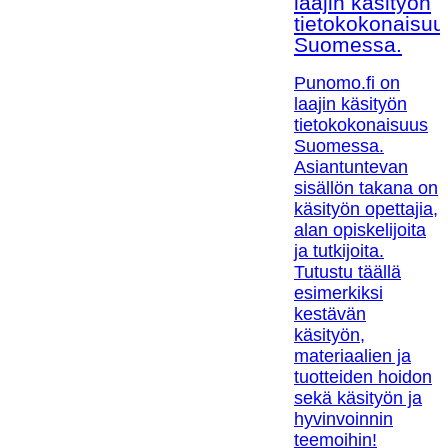
laajin käsityön
tietokokonaisuu
Suomessa.
Punomo.fi on
laajin käsityön
tietokokonaisuus
Suomessa.
Asiantuntevan
sisällön takana on
käsityön opettajia,
alan opiskelijoita
ja tutkijoita.
Tutustu täällä
esimerkiksi
kestävän
käsityön,
materiaalien ja
tuotteiden hoidon
sekä käsityön ja
hyvinvoinnin
teemoihin!