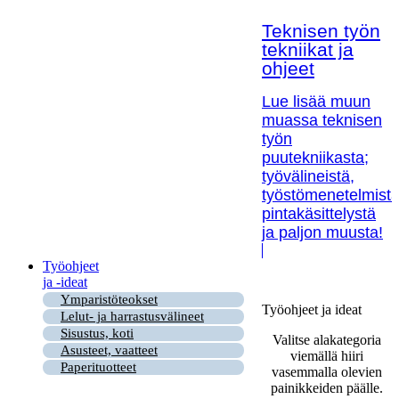
Teknisen työn
tekniikat ja
ohjeet
Lue lisää muun
muassa teknisen
työn
puutekniikasta;
työvälineistä,
työstömenetelmistä
pintakäsittelystä
ja paljon muusta!
Työohjeet
ja -ideat
Ymparistöteokset
Työohjeet ja ideat
Lelut- ja harrastusvälineet
Sisustus, koti
Valitse alakategoria
Asusteet, vaatteet
viemällä hiiri
Paperituotteet
vasemmalla olevien
painikkeiden päälle.