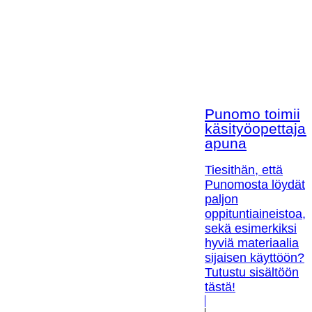
Punomo toimii
käsityöopettaja
apuna
Tiesithän, että
Punomosta löydät
paljon
oppituntiaineistoa,
sekä esimerkiksi
hyviä materiaalia
sijaisen käyttöön?
Tutustu sisältöön
tästä!