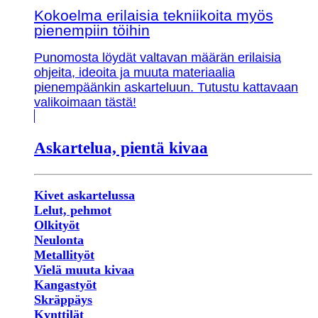
Kokoelma erilaisia tekniikoita myös
pienempiin töihin
Punomosta löydät valtavan määrän erilaisia
ohjeita, ideoita ja muuta materiaalia
pienempäänkin askarteluun. Tutustu kattavaan
valikoimaan tästä!
Askartelua, pientä kivaa
Kivet askartelussa
Lelut, pehmot
Olkityöt
Neulonta
Metallityöt
Vielä muuta kivaa
Kangastyöt
Skräppäys
Kynttilät