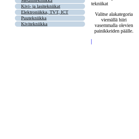
Metallitekniikka
tekniikat
Kivi- ja lasitekniikat
Elektroniikka, TVT, ICT
Valitse alakategoria
Puutekniikka
viemällä hiiri
Kivitekniikka
vasemmalla olevien
painikkeiden päälle.