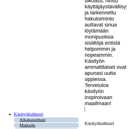
ulkoasu, hiottu
käyttäjäystävällisy
ja tarkennettu
hakutoiminto
auttavat sinua
löytämään
monipuolisia
sisältöjä entistä
helpommin ja
nopeammin.
Käsityön
ammattilaiset ovat
apunasi uutta
oppiessa.
Tervetuloa
käsityön
inspiroivaan
maailmaan!
Käsityökulttuuri
Aikakausittain
Käsityökulttuuri
Matkailu