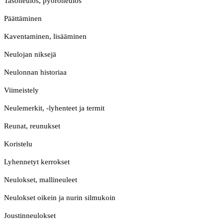
Tasoneulos, pyöröneulos
Päättäminen
Kaventaminen, lisääminen
Neulojan niksejä
Neulonnan historiaa
Viimeistely
Neulemerkit, -lyhenteet ja termit
Reunat, reunukset
Koristelu
Lyhennetyt kerrokset
Neulokset, mallineuleet
Neulokset oikein ja nurin silmukoin
Joustinneulokset