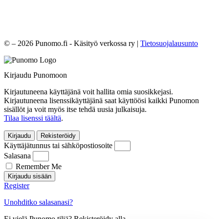
© – 2026 Punomo.fi - Käsityö verkossa ry |
Tietosuojalausunto
Kirjaudu Punomoon
Kirjautuneena käyttäjänä voit hallita omia suosikkejasi.
Kirjautuneena lisenssikäyttäjänä saat käyttöösi kaikki Punomon
sisällöt ja voit myös itse tehdä uusia julkaisuja.
Tilaa lisenssi täältä
.
Kirjaudu
Rekisteröidy
Käyttäjätunnus tai sähköpostiosoite
Salasana
Remember Me
Kirjaudu sisään
Register
Unohditko salasanasi?
Ei vielä Punomo tiliä? Rekisteröidy alla