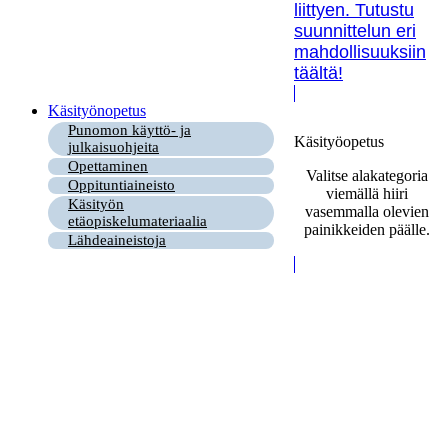
liittyen. Tutustu
suunnittelun eri
mahdollisuuksiin
täältä!
Käsityönopetus
Punomon käyttö- ja
Käsityöopetus
julkaisuohjeita
Opettaminen
Valitse alakategoria
Oppituntiaineisto
viemällä hiiri
Käsityön
vasemmalla olevien
etäopiskelumateriaalia
painikkeiden päälle.
Lähdeaineistoja