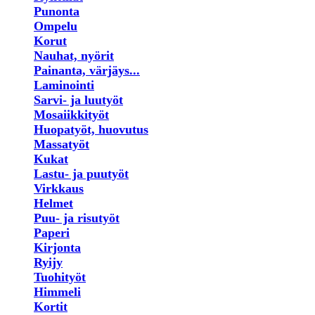
Punonta
Ompelu
Korut
Nauhat, nyörit
Painanta, värjäys...
Laminointi
Sarvi- ja luutyöt
Mosaiikkityöt
Huopatyöt, huovutus
Massatyöt
Kukat
Lastu- ja puutyöt
Virkkaus
Helmet
Puu- ja risutyöt
Paperi
Kirjonta
Ryijy
Tuohityöt
Himmeli
Kortit