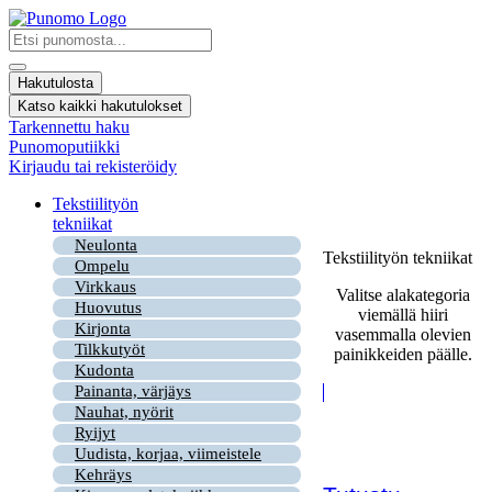
Mene
sisältöön
Search
...
Hakutulosta
Katso kaikki hakutulokset
Tarkennettu haku
Punomoputiikki
Kirjaudu tai rekisteröidy
Tekstiilityön
tekniikat
Neulonta
Tekstiilityön tekniikat
Ompelu
Virkkaus
Valitse alakategoria
Huovutus
viemällä hiiri
Kirjonta
vasemmalla olevien
Tilkkutyöt
painikkeiden päälle.
Kudonta
Painanta, värjäys
Nauhat, nyörit
Ryijyt
Uudista, korjaa, viimeistele
Kehräys