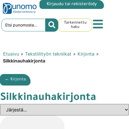
Kirjaudu tai rekisteröidy
Tarkennettu
haku
Etusivu
»
Tekstiilityön tekniikat
»
Kirjonta
»
Silkkinauhakirjonta
← Kirjonta
Silkkinauhakirjonta