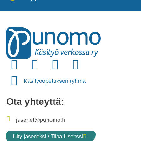
Käsityöopetuksen ryhmä
Ota yhteyttä:
jasenet@punomo.fi
Liity jäseneksi / Tilaa Lisenssi