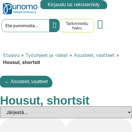
Kirjaudu tai rekisteröidy
Tarkennettu
haku
Etusivu
»
Työohjeet ja -ideat
»
Asusteet, vaatteet
»
Housut, shortsit
← Asusteet, vaatteet
Housut, shortsit