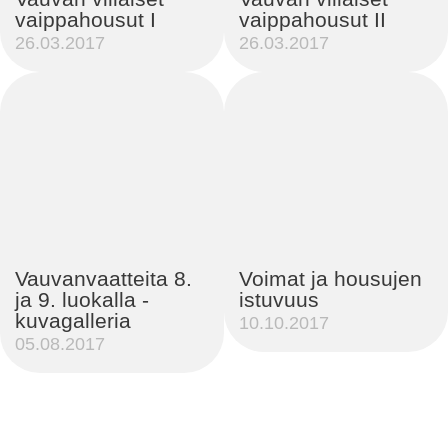
vaippahousut I
vaippahousut II
26.03.2017
26.03.2017
Vauvanvaatteita 8.
Voimat ja housujen
ja 9. luokalla -
istuvuus
kuvagalleria
10.10.2017
05.08.2017