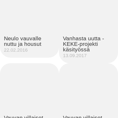
Neulo vauvalle
Vanhasta uutta -
nuttu ja housut
KEKE-projekti
käsityössä
22.02.2016
13.09.2017
Vauvan villaiset
Vauvan villaiset