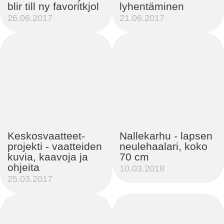
blir till ny favoritkjol
lyhentäminen
26.06.2017
21.06.2017
Keskosvaatteet-
Nallekarhu - lapsen
projekti - vaatteiden
neulehaalari, koko
kuvia, kaavoja ja
70 cm
ohjeita
10.03.2018
25.03.2017