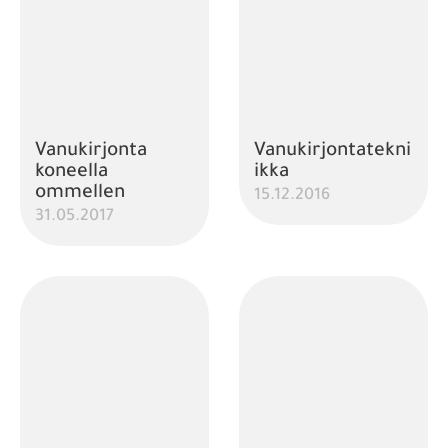
Vanukirjonta
Vanukirjontatekni
koneella
ikka
ommellen
15.12.2016
31.05.2017