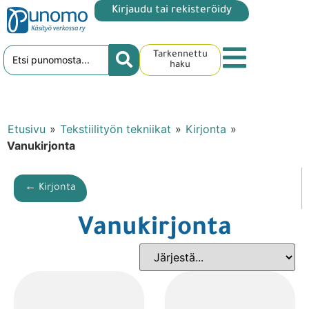
Kirjaudu tai rekisteröidy
Tarkennettu
haku
Etusivu
»
Tekstiilityön tekniikat
»
Kirjonta
»
Vanukirjonta
← Kirjonta
Vanukirjonta