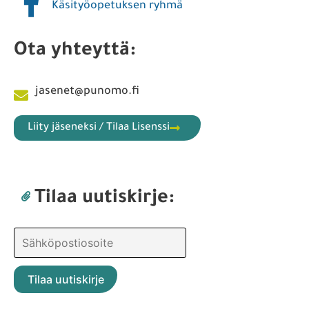
Käsityöopetuksen ryhmä
Ota yhteyttä:
jasenet@punomo.fi
Liity jäseneksi / Tilaa Lisenssi
Tilaa uutiskirje: