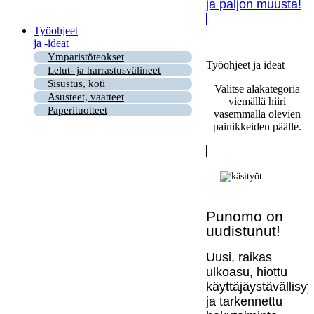
ja paljon muusta!
Työohjeet
ja -ideat
Ymparistöteokset
Työohjeet ja ideat
Lelut- ja harrastusvälineet
Sisustus, koti
Valitse alakategoria
Asusteet, vaatteet
viemällä hiiri
Paperituotteet
vasemmalla olevien
painikkeiden päälle.
Punomo on
uudistunut!
Uusi, raikas
ulkoasu, hiottu
käyttäjäystävällisy
ja tarkennettu