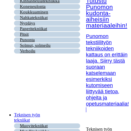
Tutustu
Kinnasneulatekniikka
Punomon
Koneneulonta
kudonta-
Koukkuaminen
Nahkatekniikat
aiheisiin
Nypläys
materiaaleihin!
Paperitekniikat
Pitsit
Punomon
Punonta
tekstiilityön
Solmut, solmeilu
tekniikoiden
Verhoilu
kattaus on erittäin
laaja. Siirry tästä
suoraan
katselemaan
esimerkiksi
kutomiseen
liittyvää tietoa,
ohjeita ja
opetusmateriaalia!
Teknisen työn
tekniikat
Muovitekniikat
Teknisen työn