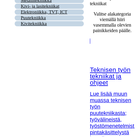
Metallitekniikka
tekniikat
Kivi- ja lasitekniikat
Elektroniikka, TVT, ICT
Valitse alakategoria
Puutekniikka
viemällä hiiri
Kivitekniikka
vasemmalla olevien
painikkeiden päälle.
Teknisen työn
tekniikat ja
ohjeet
Lue lisää muun
muassa teknisen
työn
puutekniikasta;
työvälineistä,
työstömenetelmistä
pintakäsittelystä