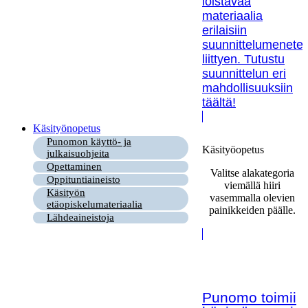
loistavaa
materiaalia
erilaisiin
suunnittelumenetel
liittyen. Tutustu
suunnittelun eri
mahdollisuuksiin
täältä!
Käsityönopetus
Punomon käyttö- ja
Käsityöopetus
julkaisuohjeita
Opettaminen
Valitse alakategoria
Oppituntiaineisto
viemällä hiiri
Käsityön
vasemmalla olevien
etäopiskelumateriaalia
painikkeiden päälle.
Lähdeaineistoja
Punomo toimii