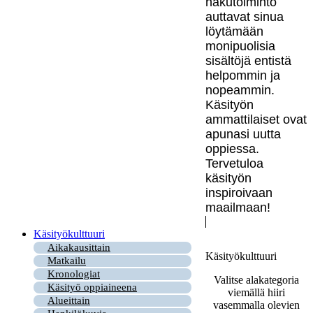
hakutoiminto
auttavat sinua
löytämään
monipuolisia
sisältöjä entistä
helpommin ja
nopeammin.
Käsityön
ammattilaiset ovat
apunasi uutta
oppiessa.
Tervetuloa
käsityön
inspiroivaan
maailmaan!
Käsityökulttuuri
Aikakausittain
Käsityökulttuuri
Matkailu
Kronologiat
Valitse alakategoria
Käsityö oppiaineena
viemällä hiiri
Alueittain
vasemmalla olevien