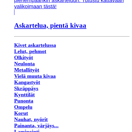
pienempäänkin askarteluun. Tutustu kattavaan
valikoimaan tästä!
Askartelua, pientä kivaa
Kivet askartelussa
Lelut, pehmot
Olkityöt
Neulonta
Metallityöt
Vielä muuta kivaa
Kangastyöt
Skräppäys
Kynttilät
Punonta
Ompelu
Korut
Nauhat, nyörit
Painanta, värjäys...
Laminointi