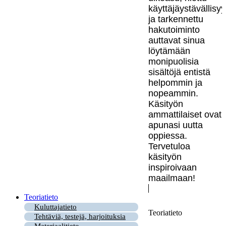
käyttäjäystävällisy
ja tarkennettu
hakutoiminto
auttavat sinua
löytämään
monipuolisia
sisältöjä entistä
helpommin ja
nopeammin.
Käsityön
ammattilaiset ovat
apunasi uutta
oppiessa.
Tervetuloa
käsityön
inspiroivaan
maailmaan!
Teoriatieto
Kuluttajatieto
Teoriatieto
Tehtäviä, testejä, harjoituksia
Materiaalitieto