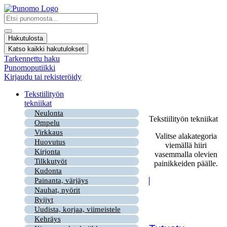
Mene
sisältöön
Search
...
Hakutulosta
Katso kaikki hakutulokset
Tarkennettu haku
Punomoputiikki
Kirjaudu tai rekisteröidy
Tekstiilityön
tekniikat
Neulonta
Tekstiilityön tekniikat
Ompelu
Virkkaus
Valitse alakategoria
Huovutus
viemällä hiiri
Kirjonta
vasemmalla olevien
Tilkkutyöt
painikkeiden päälle.
Kudonta
Painanta, värjäys
Nauhat, nyörit
Ryijyt
Uudista, korjaa, viimeistele
Kehräys