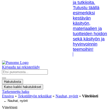
ja tutkijoita.
Tutustu täällä
esimerkiksi
kestävän
käsityön,
materiaalien ja
tuotteiden hoidon
sekä käsityön ja
hyvinvoinnin
teemoihin!
Kirjaudu tai rekisteröidy
Search
...
Hakutulosta
Katso kaikki hakutulokset
Tarkennettu haku
Etusivu
»
Tekstiilityön tekniikat
»
Nauhat, nyörit
»
Viitelöinti
← Nauhat, nyörit
Viitelöinti