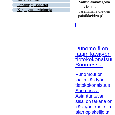
Valitse alakategoria
Sanakirjat, sanastot
viemällä hiiri
Kirja- ym. arviointeja
vasemmalla olevien
painikkeiden päälle.
Punomo.fi on
laajin käsityön
tietokokonaisuu
Suomessa.
Punomo.fi on
laajin käsityön
tietokokonaisuus
Suomessa.
Asiantuntevan
sisällön takana on
käsityön opettajia,
alan opiskelijoita