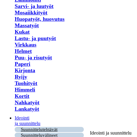
Sarvi- ja luutyöt
Mosaiikkityöt
Huopatyöt, huovutus
Massatyöt
Kukat
Lastu- ja puutyöt
Virkkaus
Helmet
Puu- ja risutyöt
Paperi
Kirjonta
Ryijy
Tuohityöt
Himmeli
Kortit
Nahkatyöt
Lankatyöt
Ideointi
ja suunnittelu
Suunnittelutehtävät
Ideointi ja suunnittelu
Suunnitteluvälineet