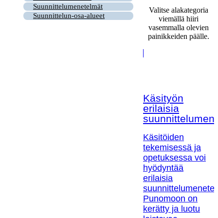
Suunnittelumenetelmät
Valitse alakategoria
Suunnittelun-osa-alueet
viemällä hiiri
vasemmalla olevien
painikkeiden päälle.
Käsityön
erilaisia
suunnittelumen
Käsitöiden
tekemisessä ja
opetuksessa voi
hyödyntää
erilaisia
suunnittelumenetel
Punomoon on
kerätty ja luotu