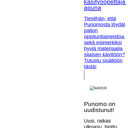
käsityöopettaja
apuna
Tiesithän, että
Punomosta löydät
paljon
oppituntiaineistoa,
sekä esimerkiksi
hyviä materiaalia
sijaisen käyttöön?
Tutustu sisältöön
tästä!
Punomo on
uudistunut!
Uusi, raikas
ulkoasu, hiottu