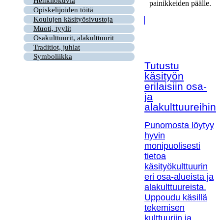
Henkilökuvia
painikkeiden päälle.
Opiskelijoiden töitä
Koulujen käsityösivustoja
Muoti, tyylit
Osakulttuurit, alakulttuurit
Traditiot, juhlat
Symboliikka
Tutustu
käsityön
erilaisiin osa-
ja
alakulttuureihin!
Punomosta löytyy
hyvin
monipuolisesti
tietoa
käsityökulttuurin
eri osa-alueista ja
alakulttuureista.
Uppoudu käsillä
tekemisen
kulttuuriin ja