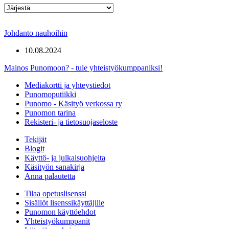
Johdanto nauhoihin
10.08.2024
Mainos Punomoon? - tule yhteistyökumppaniksi!
Mediakortti ja yhteystiedot
Punomoputiikki
Punomo - Käsityö verkossa ry
Punomon tarina
Rekisteri- ja tietosuojaseloste
Tekijät
Blogit
Käyttö- ja julkaisuohjeita
Käsityön sanakirja
Anna palautetta
Tilaa opetuslisenssi
Sisällöt lisenssikäyttäjille
Punomon käyttöehdot
Yhteistyökumppanit