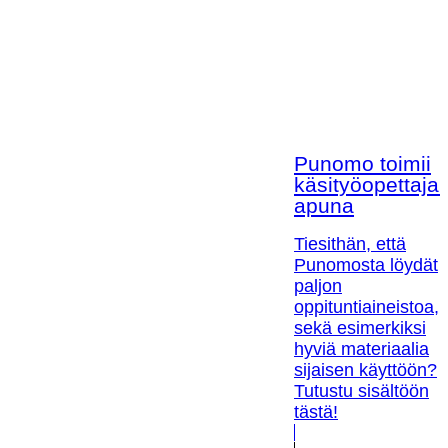
Punomo toimii
käsityöopettaja
apuna
Tiesithän, että
Punomosta löydät
paljon
oppituntiaineistoa,
sekä esimerkiksi
hyviä materiaalia
sijaisen käyttöön?
Tutustu sisältöön
tästä!