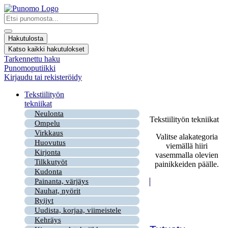
Mene
sisältöön
Search
...
Hakutulosta
Katso kaikki hakutulokset
Tarkennettu haku
Punomoputiikki
Kirjaudu tai rekisteröidy
Tekstiilityön
tekniikat
Neulonta
Tekstiilityön tekniikat
Ompelu
Virkkaus
Valitse alakategoria
Huovutus
viemällä hiiri
Kirjonta
vasemmalla olevien
Tilkkutyöt
painikkeiden päälle.
Kudonta
Painanta, värjäys
Nauhat, nyörit
Ryijyt
Uudista, korjaa, viimeistele
Kehräys