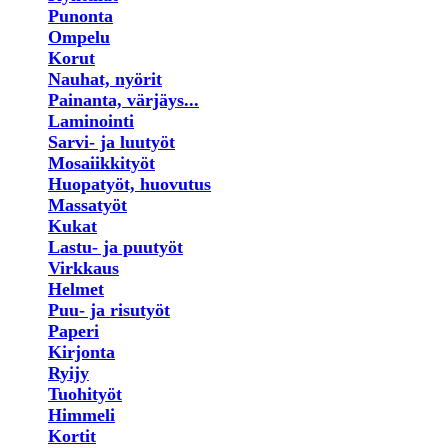
Punonta
Ompelu
Korut
Nauhat, nyörit
Painanta, värjäys...
Laminointi
Sarvi- ja luutyöt
Mosaiikkityöt
Huopatyöt, huovutus
Massatyöt
Kukat
Lastu- ja puutyöt
Virkkaus
Helmet
Puu- ja risutyöt
Paperi
Kirjonta
Ryijy
Tuohityöt
Himmeli
Kortit