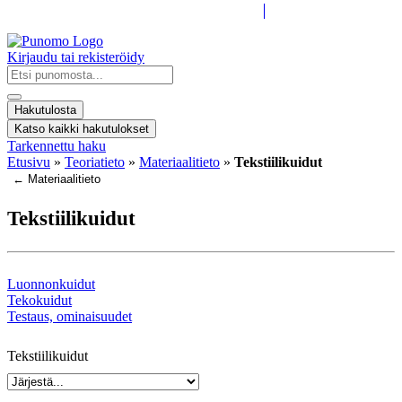
Kirjaudu tai rekisteröidy
Search
...
Hakutulosta
Katso kaikki hakutulokset
Tarkennettu haku
Etusivu
»
Teoriatieto
»
Materiaalitieto
»
Tekstiilikuidut
← Materiaalitieto
Tekstiilikuidut
Luonnonkuidut
Tekokuidut
Testaus, ominaisuudet
Tekstiilikuidut