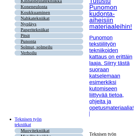
Tutustu
Kinnasneulatekniikka
Punomon
Koneneulonta
kudonta-
Koukkuaminen
Nahkatekniikat
aiheisiin
Nypläys
materiaaleihin!
Paperitekniikat
Pitsit
Punomon
Punonta
tekstiilityön
Solmut, solmeilu
tekniikoiden
Verhoilu
kattaus on erittäin
laaja. Siirry tästä
suoraan
katselemaan
esimerkiksi
kutomiseen
liittyvää tietoa,
ohjeita ja
opetusmateriaalia!
Teknisen työn
tekniikat
Muovitekniikat
Teknisen työn