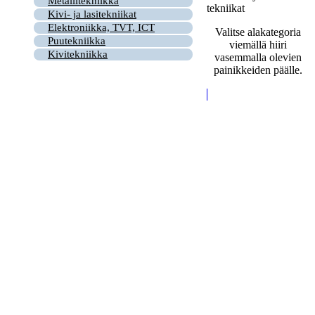
Metallitekniikka
tekniikat
Kivi- ja lasitekniikat
Elektroniikka, TVT, ICT
Valitse alakategoria
Puutekniikka
viemällä hiiri
Kivitekniikka
vasemmalla olevien
painikkeiden päälle.