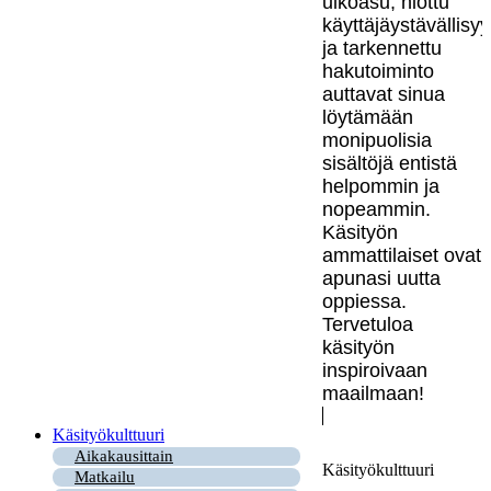
ulkoasu, hiottu
käyttäjäystävällisy
ja tarkennettu
hakutoiminto
auttavat sinua
löytämään
monipuolisia
sisältöjä entistä
helpommin ja
nopeammin.
Käsityön
ammattilaiset ovat
apunasi uutta
oppiessa.
Tervetuloa
käsityön
inspiroivaan
maailmaan!
Käsityökulttuuri
Aikakausittain
Käsityökulttuuri
Matkailu