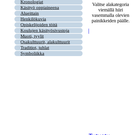
Kronologiat
Valitse alakategoria
Käsityö oppiaineena
viemällä hiiri
Alueittain
vasemmalla olevien
Henkilökuvia
painikkeiden päälle.
Opiskelijoiden töitä
Koulujen käsityösivustoja
Muoti, tyylit
Osakulttuurit, alakulttuurit
Traditiot, juhlat
Symboliikka