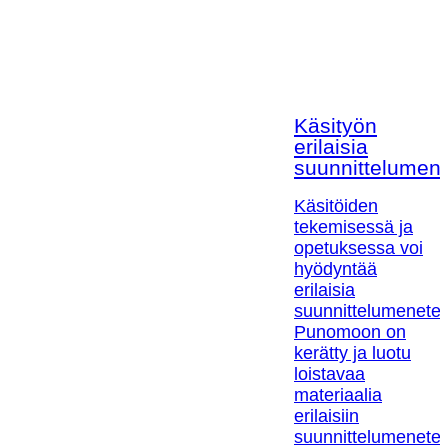
Käsityön
erilaisia
suunnittelumen
Käsitöiden
tekemisessä ja
opetuksessa voi
hyödyntää
erilaisia
suunnittelumenetel
Punomoon on
kerätty ja luotu
loistavaa
materiaalia
erilaisiin
suunnittelumenetel