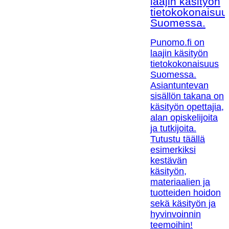
laajin käsityön
tietokokonaisuu
Suomessa.
Punomo.fi on
laajin käsityön
tietokokonaisuus
Suomessa.
Asiantuntevan
sisällön takana on
käsityön opettajia,
alan opiskelijoita
ja tutkijoita.
Tutustu täällä
esimerkiksi
kestävän
käsityön,
materiaalien ja
tuotteiden hoidon
sekä käsityön ja
hyvinvoinnin
teemoihin!