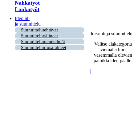
Nahkatyöt
Lankatyöt
Ideointi
ja suunnittelu
Suunnittelutehtävät
Ideointi ja suunnittelu
Suunnitteluvälineet
Suunnittelumenetelmät
Valitse alakategoria
Suunnittelun-osa-alueet
viemällä hiiri
vasemmalla olevien
painikkeiden päälle.