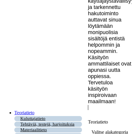
käyttäjäystävällisy
ja tarkennettu
hakutoiminto
auttavat sinua
löytämään
monipuolisia
sisältöjä entistä
helpommin ja
nopeammin.
Käsityön
ammattilaiset ovat
apunasi uutta
oppiessa.
Tervetuloa
käsityön
inspiroivaan
maailmaan!
Teoriatieto
Kuluttajatieto
Teoriatieto
Tehtäviä, testejä, harjoituksia
Materiaalitieto
Valitse alakategoria