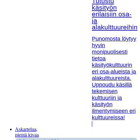
Tutustu
käsityön
erilaisiin osa-
ja
alakulttuureihin!
Punomosta löytyy
hyvin
monipuolisesti
tietoa
käsityökulttuurin
eri osa-alueista ja
alakulttuureista.
Uppoudu käsillä
tekemisen
kulttuuriin ja
käsityön
ilmentymiseen eri
kulttuureissa!
Askartelua,
pientä kivaa