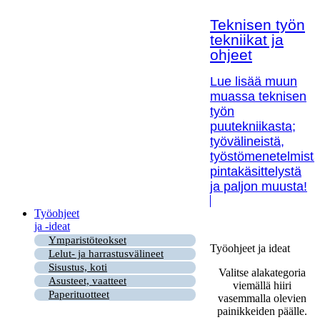
Teknisen työn
tekniikat ja
ohjeet
Lue lisää muun
muassa teknisen
työn
puutekniikasta;
työvälineistä,
työstömenetelmistä
pintakäsittelystä
ja paljon muusta!
Työohjeet
ja -ideat
Ymparistöteokset
Työohjeet ja ideat
Lelut- ja harrastusvälineet
Sisustus, koti
Valitse alakategoria
Asusteet, vaatteet
viemällä hiiri
Paperituotteet
vasemmalla olevien
painikkeiden päälle.