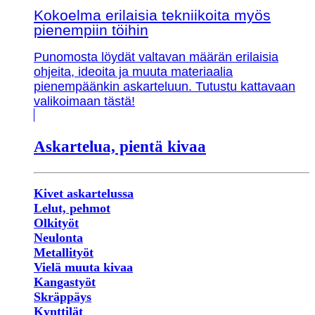
Kokoelma erilaisia tekniikoita myös
pienempiin töihin
Punomosta löydät valtavan määrän erilaisia
ohjeita, ideoita ja muuta materiaalia
pienempäänkin askarteluun. Tutustu kattavaan
valikoimaan tästä!
Askartelua, pientä kivaa
Kivet askartelussa
Lelut, pehmot
Olkityöt
Neulonta
Metallityöt
Vielä muuta kivaa
Kangastyöt
Skräppäys
Kynttilät