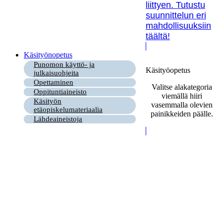
liittyen. Tutustu
suunnittelun eri
mahdollisuuksiin
täältä!
Käsityönopetus
Punomon käyttö- ja
Käsityöopetus
julkaisuohjeita
Opettaminen
Valitse alakategoria
Oppituntiaineisto
viemällä hiiri
Käsityön
vasemmalla olevien
etäopiskelumateriaalia
painikkeiden päälle.
Lähdeaineistoja