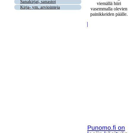
Sanakirjat, sanastot
viemällä hiiri
Kirja- ym. arviointeja
vasemmalla olevien
painikkeiden päälle.
Punomo.fi on