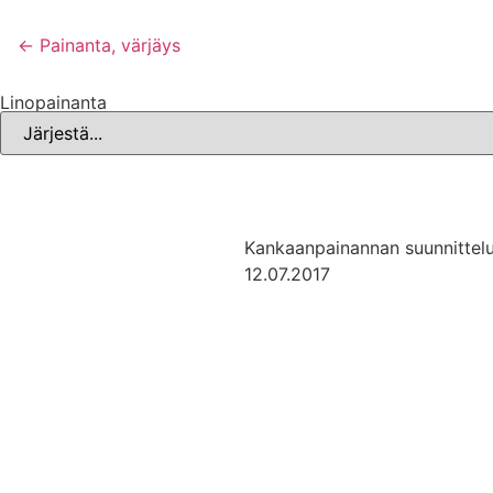
← Painanta, värjäys
Linopainanta
Kankaanpainannan suunnittel
12.07.2017
Mainos Punomoon? - tule yhteistyökumppaniksi!