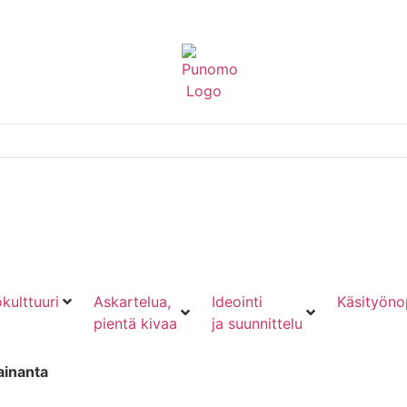
kulttuuri
Askartelua,
Ideointi
Käsityöno
pientä kivaa
ja suunnittelu
ainanta