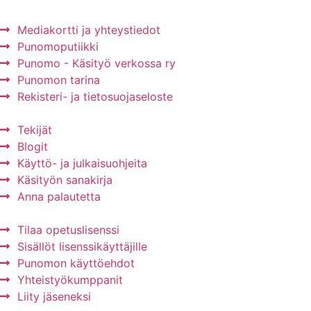
Mediakortti ja yhteystiedot
Punomoputiikki
Punomo - Käsityö verkossa ry
Punomon tarina
Rekisteri- ja tietosuojaseloste
Tekijät
Blogit
Käyttö- ja julkaisuohjeita
Käsityön sanakirja
Anna palautetta
Tilaa opetuslisenssi
Sisällöt lisenssikäyttäjille
Punomon käyttöehdot
Yhteistyökumppanit
Liity jäseneksi