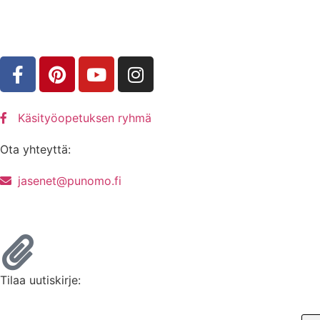
Käsityöopetuksen ryhmä
Ota yhteyttä:
jasenet@punomo.fi
Liity jäseneksi / Tilaa Lisenssi
Tilaa uutiskirje: