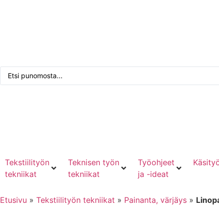
Tarkennettu haku
Punomoputiikki
Kirjaudu tai rekisteröidy
Tekstiilityön
Teknisen työn
Työohjeet
Käsityö
tekniikat
tekniikat
ja -ideat
Etusivu
»
Tekstiilityön tekniikat
»
Painanta, värjäys
»
Linop