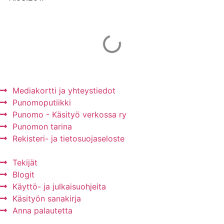
Mainos Punomoon? - tule yhteistyökumppaniksi!
Mediakortti ja yhteystiedot
Punomoputiikki
Punomo - Käsityö verkossa ry
Punomon tarina
Rekisteri- ja tietosuojaseloste
Tekijät
Blogit
Käyttö- ja julkaisuohjeita
Käsityön sanakirja
Anna palautetta