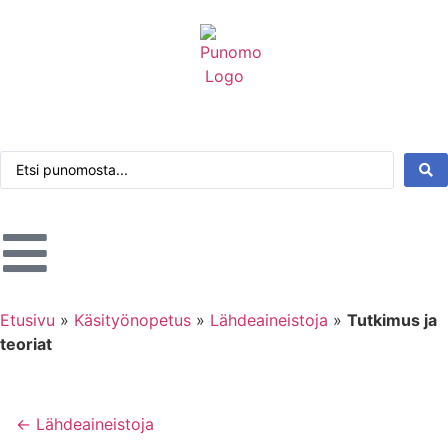
Kirjaudu tai rekisteröidy
Tarkennettu haku
Etusivu
»
Käsityönopetus
»
Lähdeaineistoja
»
Tutkimus ja
teoriat
← Lähdeaineistoja