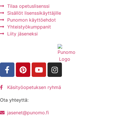
Tilaa opetuslisenssi
Sisällöt lisenssikäyttäjille
Punomon käyttöehdot
Yhteistyökumppanit
Liity jäseneksi
Käsityöopetuksen ryhmä
Ota yhteyttä:
jasenet@punomo.fi
Liity jäseneksi / Tilaa Lisenssi