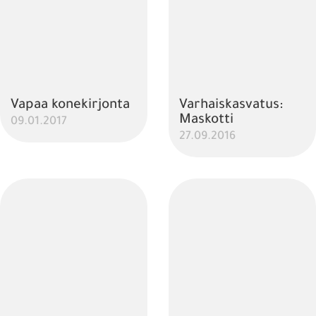
Vapaa konekirjonta
Varhaiskasvatus:
Maskotti
09.01.2017
27.09.2016