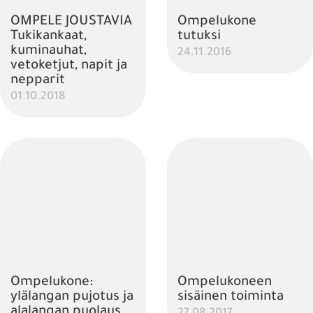
OMPELE JOUSTAVIA
Ompelukone
Tukikankaat,
tutuksi
kuminauhat,
24.11.2016
vetoketjut, napit ja
nepparit
01.10.2018
Ompelukone:
Ompelukoneen
ylälangan pujotus ja
sisäinen toiminta
alalangan puolaus