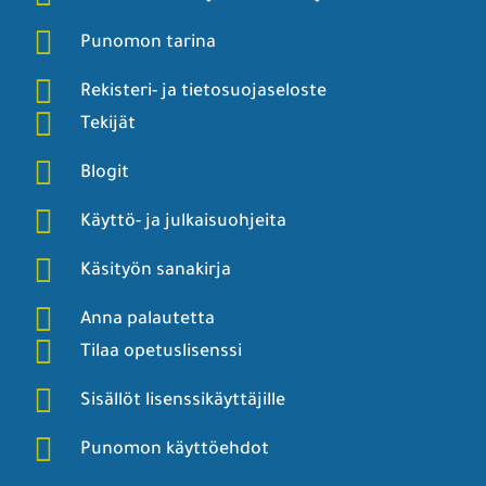
Punomon tarina
Rekisteri- ja tietosuojaseloste
Tekijät
Blogit
Käyttö- ja julkaisuohjeita
Käsityön sanakirja
Anna palautetta
Tilaa opetuslisenssi
Sisällöt lisenssikäyttäjille
Punomon käyttöehdot