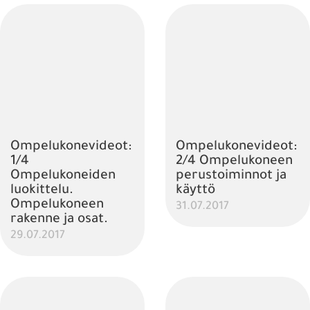
Ompelukonevideot:
Ompelukonevideot:
1/4
2/4 Ompelukoneen
Ompelukoneiden
perustoiminnot ja
luokittelu.
käyttö
Ompelukoneen
31.07.2017
rakenne ja osat.
29.07.2017