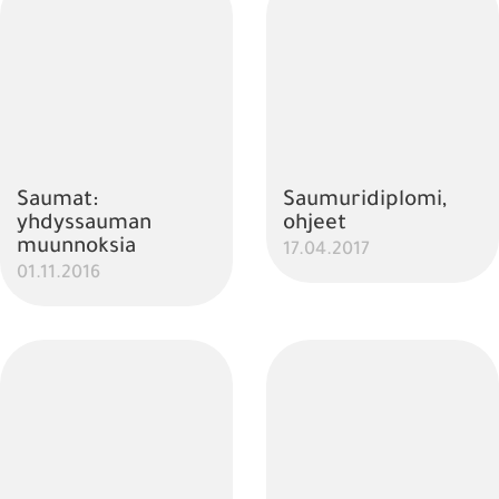
Saumat:
Saumuridiplomi,
yhdyssauman
ohjeet
muunnoksia
17.04.2017
01.11.2016