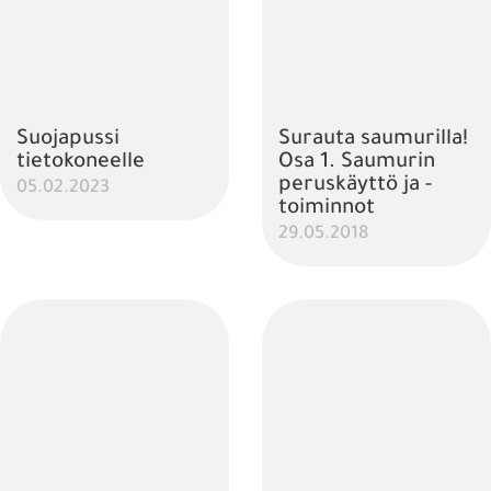
Suojapussi
Surauta saumurilla!
tietokoneelle
Osa 1. Saumurin
peruskäyttö ja -
05.02.2023
toiminnot
29.05.2018