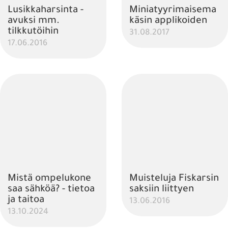
Lusikkaharsinta -
Miniatyyrimaisema
avuksi mm.
käsin applikoiden
tilkkutöihin
31.08.2017
17.06.2016
Mistä ompelukone
Muisteluja Fiskarsin
saa sähköä? - tietoa
saksiin liittyen
ja taitoa
13.06.2016
13.10.2024