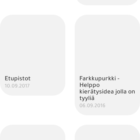
Etupistot
Farkkupurkki -
Helppo
10.09.2017
kierätysidea jolla on
tyyliä
06.09.2016