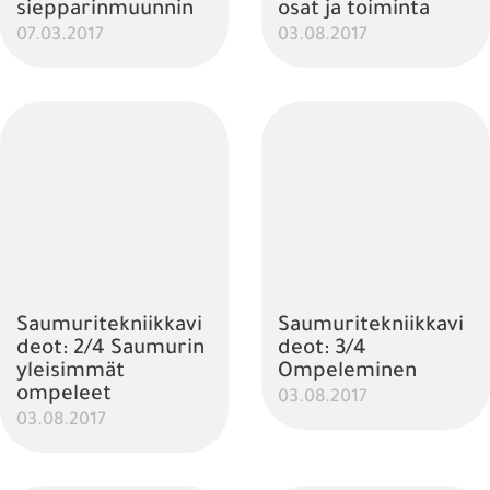
siepparinmuunnin
osat ja toiminta
07.03.2017
03.08.2017
Saumuritekniikkavi
Saumuritekniikkavi
deot: 2/4 Saumurin
deot: 3/4
yleisimmät
Ompeleminen
ompeleet
03.08.2017
03.08.2017