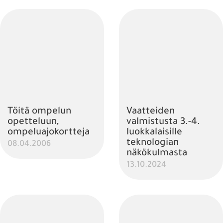
Töitä ompelun
Vaatteiden
opetteluun,
valmistusta 3.-4.
ompeluajokortteja
luokkalaisille
teknologian
08.04.2006
näkökulmasta
13.10.2024