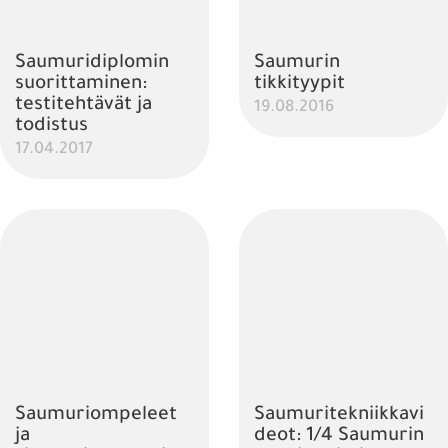
Saumuridiplomin
Saumurin
suorittaminen:
tikkityypit
testitehtävät ja
19.08.2016
todistus
17.04.2017
Saumuriompeleet
Saumuritekniikkavi
ja
deot: 1/4 Saumurin