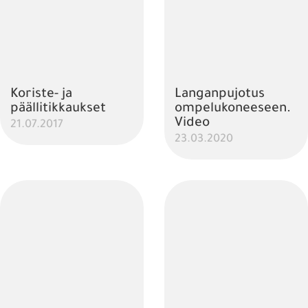
Koriste- ja
Langanpujotus
päällitikkaukset
ompelukoneeseen.
Video
21.07.2017
23.03.2020