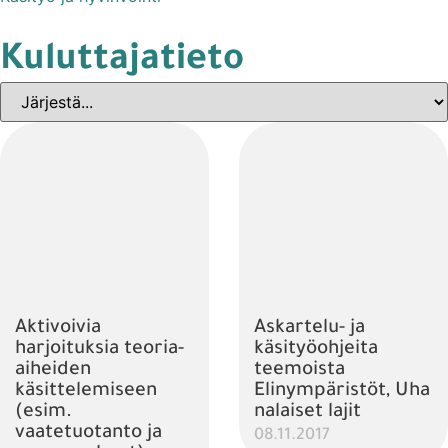
Kuluttajatieto
Aktivoivia
Askartelu- ja
harjoituksia teoria-
käsityöohjeita
aiheiden
teemoista
käsittelemiseen
Elinympäristöt, Uha
(esim.
nalaiset lajit
vaatetuotanto ja
08.11.2017