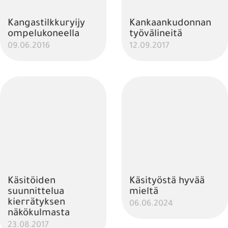
Kangastilkkuryijy
Kankaankudonnan
ompelukoneella
työvälineitä
09.06.2016
12.09.2017
Käsitöiden
Käsityöstä hyvää
suunnittelua
mieltä
kierrätyksen
06.06.2024
näkökulmasta
23.08.2017