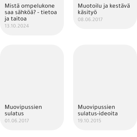
Mistä ompelukone
Muotoilu ja kestävä
saa sähköä? - tietoa
käsityö
ja taitoa
08.06.2017
13.10.2024
Muovipussien
Muovipussien
sulatus
sulatus-ideoita
01.06.2017
19.10.2015