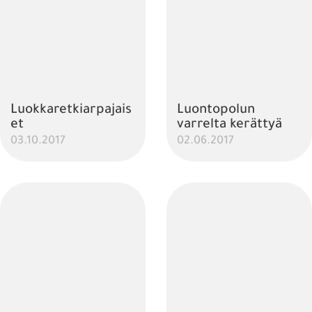
Luokkaretkiarpajais
Luontopolun
et
varrelta kerättyä
03.10.2017
02.06.2017