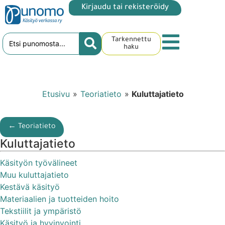
Kirjaudu tai rekisteröidy
Tarkennettu
haku
Etusivu
»
Teoriatieto
»
Kuluttajatieto
← Teoriatieto
Kuluttajatieto
Käsityön työvälineet
Muu kuluttajatieto
Kestävä käsityö
Materiaalien ja tuotteiden hoito
Tekstiilit ja ympäristö
Käsityö ja hyvinvointi