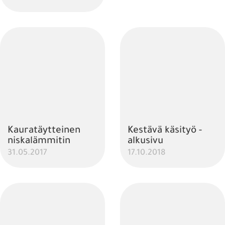
Kauratäytteinen
Kestävä käsityö -
niskalämmitin
alkusivu
31.05.2017
17.10.2018