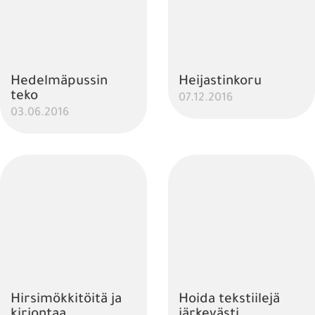
Hedelmäpussin
Heijastinkoru
teko
07.12.2016
03.06.2016
Hirsimökkitöitä ja
Hoida tekstiilejä
kirjontaa
järkevästi