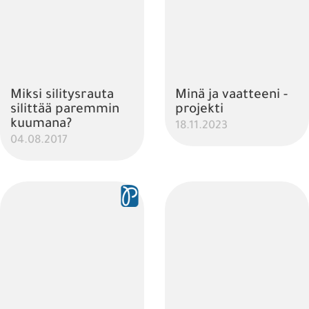
Miksi silitysrauta
Minä ja vaatteeni -
silittää paremmin
projekti
kuumana?
18.11.2023
04.08.2017