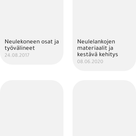
Neulekoneen osat ja
Neulelankojen
työvälineet
materiaalit ja
kestävä kehitys
24.08.2017
08.06.2020