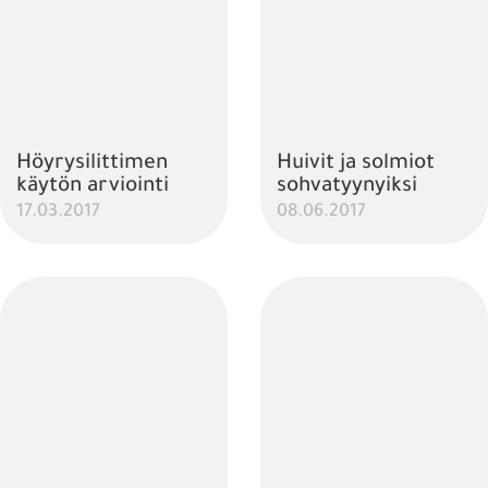
Höyrysilittimen
Huivit ja solmiot
käytön arviointi
sohvatyynyiksi
17.03.2017
08.06.2017