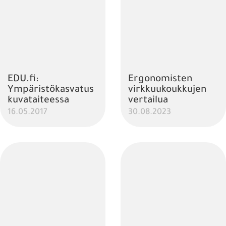
EDU.fi:
Ergonomisten
Ympäristökasvatus
virkkuukoukkujen
kuvataiteessa
vertailua
16.05.2017
30.08.2023