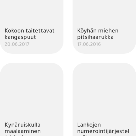
Kokoon taitettavat
Köyhän miehen
kangaspuut
pitsihaarukka
20.06.2017
17.06.2016
Kynäruiskulla
Lankojen
maalaaminen
numerointijärjestel