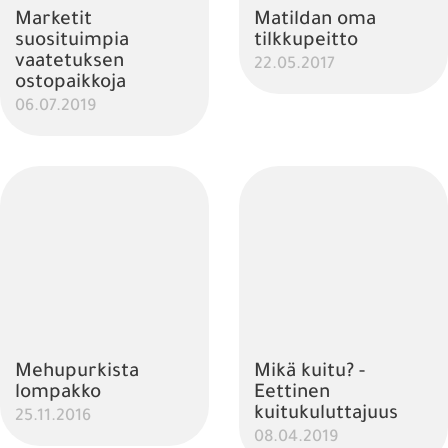
Marketit
Matildan oma
suosituimpia
tilkkupeitto
vaatetuksen
22.05.2017
ostopaikkoja
06.07.2019
Mehupurkista
Mikä kuitu? -
lompakko
Eettinen
kuitukuluttajuus
25.11.2016
08.04.2019