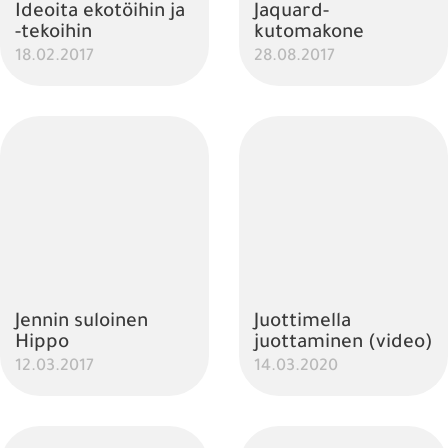
Ideoita ekotöihin ja
Jaquard-
-tekoihin
kutomakone
18.02.2017
28.08.2017
Jennin suloinen
Juottimella
Hippo
juottaminen (video)
12.03.2017
14.03.2020