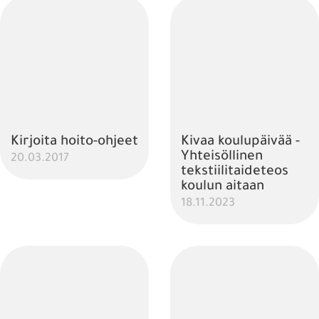
Kirjoita hoito-ohjeet
Kivaa koulupäivää -
Yhteisöllinen
20.03.2017
tekstiilitaideteos
koulun aitaan
18.11.2023