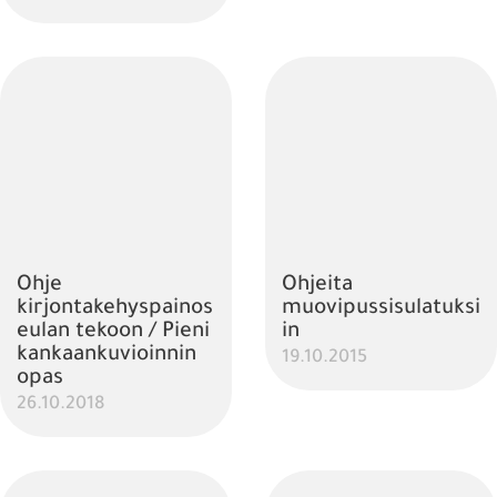
Ohje
Ohjeita
kirjontakehyspainos
muovipussisulatuksi
eulan tekoon / Pieni
in
kankaankuvioinnin
19.10.2015
opas
26.10.2018