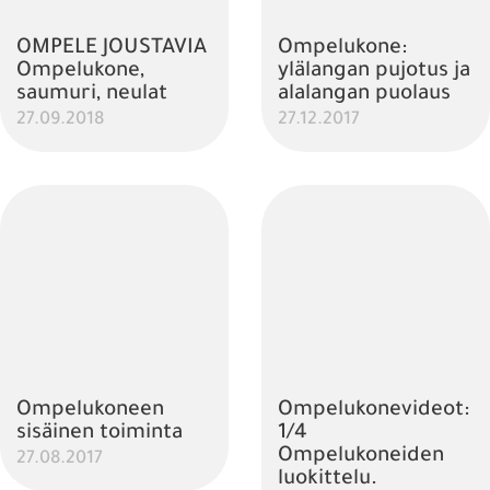
OMPELE JOUSTAVIA
Ompelukone:
Ompelukone,
ylälangan pujotus ja
saumuri, neulat
alalangan puolaus
27.09.2018
27.12.2017
Ompelukoneen
Ompelukonevideot:
sisäinen toiminta
1/4
Ompelukoneiden
27.08.2017
luokittelu.