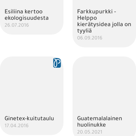
Esiliina kertoo
Farkkupurkki -
ekologisuudesta
Helppo
kierätysidea jolla on
26.07.2016
tyyliä
06.09.2016
Ginetex-kuitutaulu
Guatemalalainen
huolinukke
17.04.2016
20.05.2021