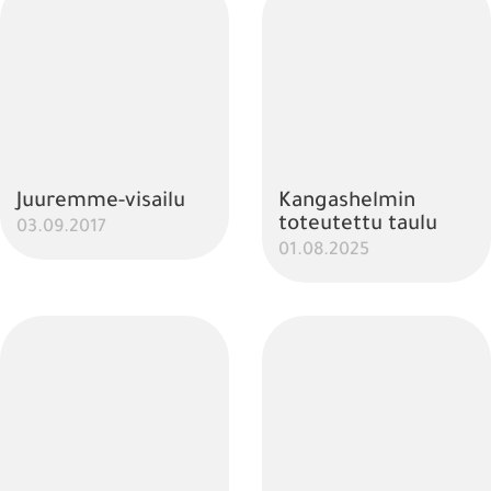
Juuremme-visailu
Kangashelmin
toteutettu taulu
03.09.2017
01.08.2025