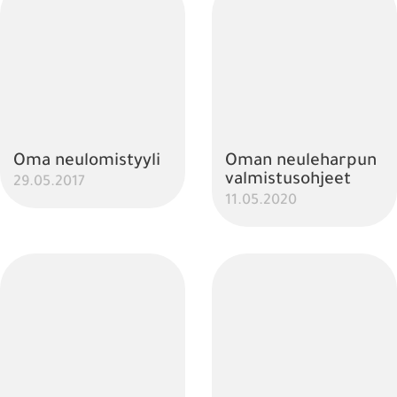
Oma neulomistyyli
Oman neuleharpun
valmistusohjeet
29.05.2017
11.05.2020