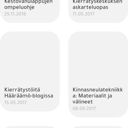
Kestovanulappujen
Kierrätyskeskuksen
ompeluohje
askarteluopas
25.11.2016
11.05.2017
Kierrätystöitä
Kinnasneulatekniikk
Hääräämö-blogissa
a: Materiaalit ja
välineet
15.05.2017
08.09.2017