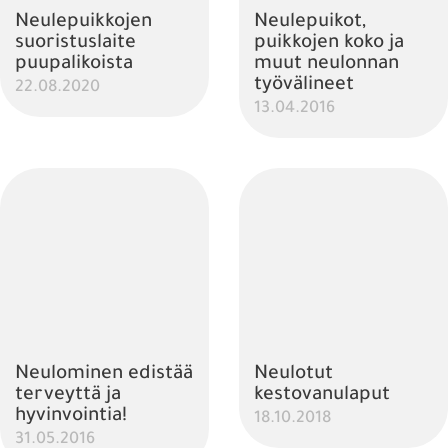
Neulepuikkojen
Neulepuikot,
suoristuslaite
puikkojen koko ja
puupalikoista
muut neulonnan
työvälineet
22.08.2020
13.04.2016
Neulominen edistää
Neulotut
terveyttä ja
kestovanulaput
hyvinvointia!
18.10.2018
31.05.2016