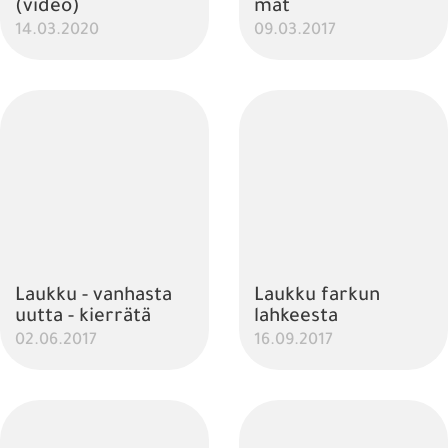
(video)
mät
14.03.2020
09.03.2017
Laukku - vanhasta
Laukku farkun
uutta - kierrätä
lahkeesta
02.06.2017
16.09.2017