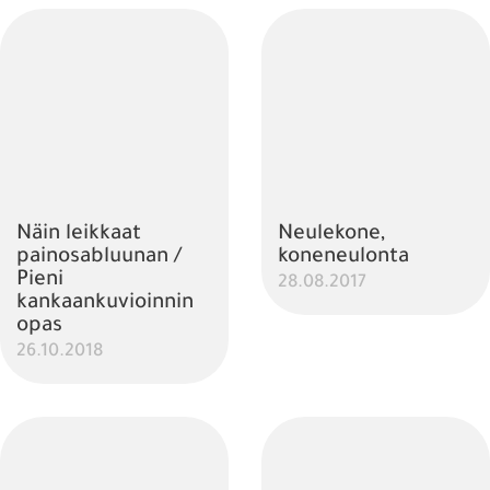
Näin leikkaat
Neulekone,
painosabluunan /
koneneulonta
Pieni
28.08.2017
kankaankuvioinnin
opas
26.10.2018