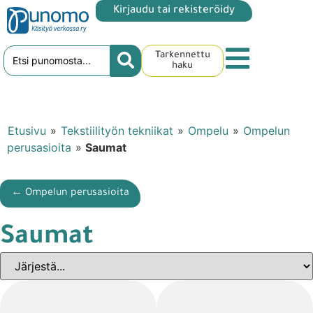
Kirjaudu tai rekisteröidy
Tarkennettu
haku
Etusivu
»
Tekstiilityön tekniikat
»
Ompelu
»
Ompelun
perusasioita
»
Saumat
← Ompelun perusasioita
Saumat