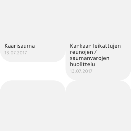
Kaarisauma
Kankaan leikattujen
reunojen /
13.07.2017
saumanvarojen
huolittelu
13.07.2017