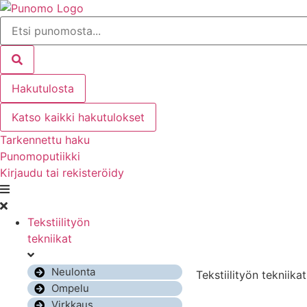
Mene
Search
sisältöön
...
Hakutulosta
Katso kaikki hakutulokset
Tarkennettu haku
Punomoputiikki
Kirjaudu tai rekisteröidy
Tekstiilityön
tekniikat
Neulonta
Tekstiilityön tekniikat
Ompelu
Virkkaus