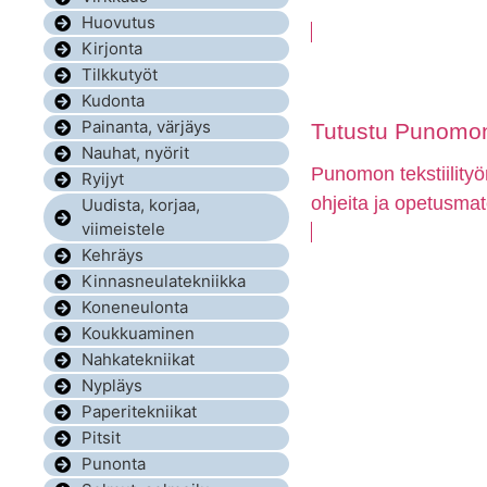
Huovutus
Kirjonta
Tilkkutyöt
Kudonta
Painanta, värjäys
Tutustu Punomon 
Nauhat, nyörit
Punomon tekstiilityö
Ryijyt
ohjeita ja opetusmat
Uudista, korjaa,
viimeistele
Kehräys
Kinnasneulatekniikka
Koneneulonta
Koukkuaminen
Nahkatekniikat
Nypläys
Paperitekniikat
Pitsit
Punonta