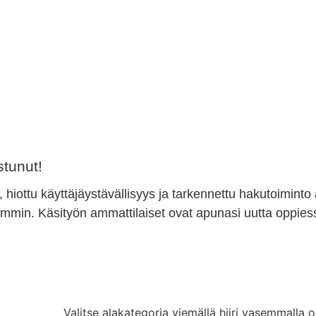
tunut!
, hiottu käyttäjäystävällisyys ja tarkennettu hakutoiminto
min. Käsityön ammattilaiset ovat apunasi uutta oppiess
Valitse alakategoria viemällä hiiri vasemmalla o