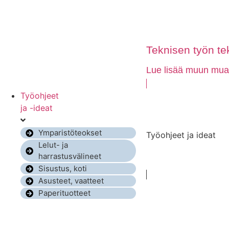
Teknisen työn tek
Lue lisää muun muass
Työohjeet
ja -ideat
Ymparistöteokset
Työohjeet ja ideat
Lelut- ja
harrastusvälineet
Sisustus, koti
Asusteet, vaatteet
Paperituotteet