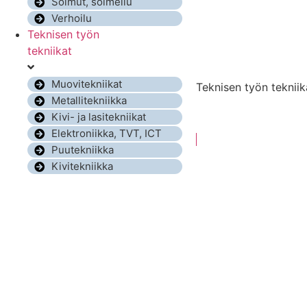
Solmut, solmeilu
Verhoilu
Teknisen työn
tekniikat
Muovitekniikat
Teknisen työn tekniik
Metallitekniikka
Kivi- ja lasitekniikat
Elektroniikka, TVT, ICT
Puutekniikka
Kivitekniikka