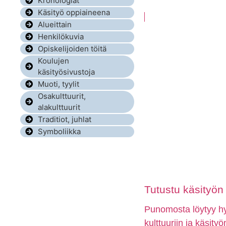
Kronologiat
Käsityö oppiaineena
Alueittain
Henkilökuvia
Opiskelijoiden töitä
Koulujen
käsityösivustoja
Muoti, tyylit
Osakulttuurit,
alakulttuurit
Traditiot, juhlat
Symboliikka
Tutustu käsityön e
Punomosta löytyy hyv
kulttuuriin ja käsity