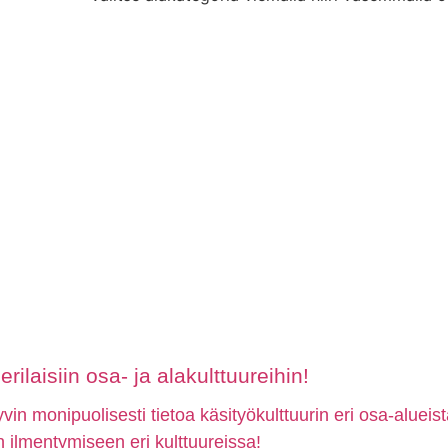
rilaisiin osa- ja alakulttuureihin!
in monipuolisesti tietoa käsityökulttuurin eri osa-alueis
ön ilmentymiseen eri kulttuureissa!