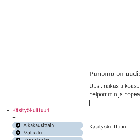
Punomo on uudis
Uusi, raikas ulkoasu
helpommin ja nopeam
Käsityökulttuuri
Aikakausittain
Käsityökulttuuri
Matkailu