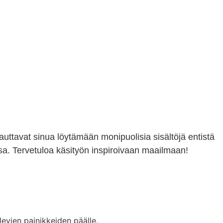
 auttavat sinua löytämään monipuolisia sisältöjä entistä
a. Tervetuloa käsityön inspiroivaan maailmaan!
levien painikkeiden päälle.