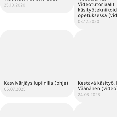
Videotutoriaalit
25.10.2020
käsityötekniikoi
opetuksessa (vi
03.12.2020
Kasvivärjäys lupiinilla (ohje)
Kestävä käsityö; 
Väänänen (video
05.07.2025
24.03.2023