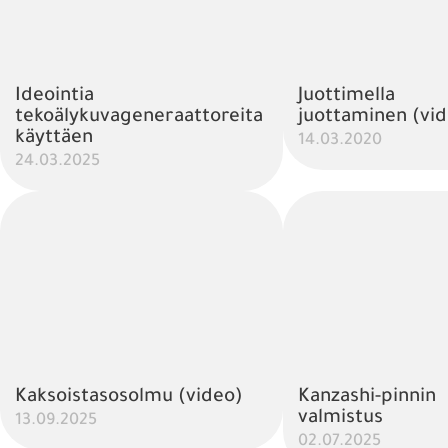
Ideointia
Juottimella
tekoälykuvageneraattoreita
juottaminen (vi
käyttäen
14.03.2020
24.03.2025
Kaksoistasosolmu (video)
Kanzashi-pinnin
valmistus
13.09.2025
02.07.2025