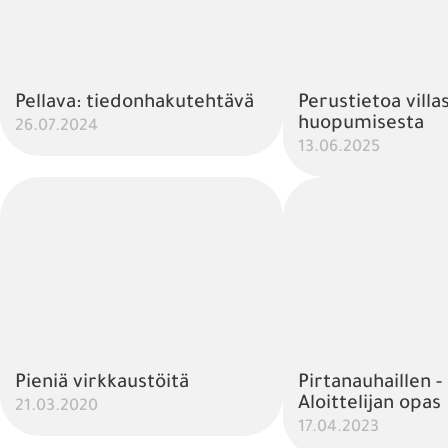
Pellava: tiedonhakutehtävä
Perustietoa villas
huopumisesta
26.07.2024
13.06.2025
Pieniä virkkaustöitä
Pirtanauhaillen -
Aloittelijan opas
21.03.2020
17.04.2023