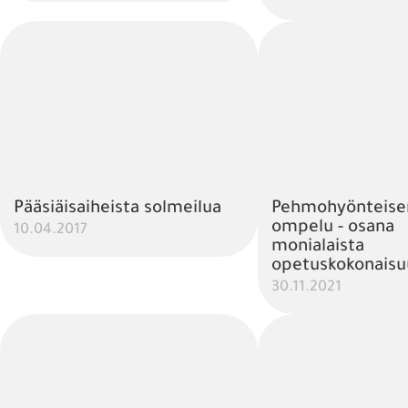
Pääsiäisaiheista solmeilua
Pehmohyönteise
ompelu - osana
10.04.2017
monialaista
opetuskokonaisu
30.11.2021