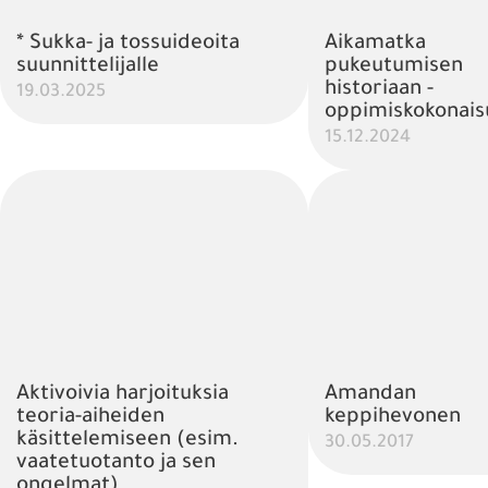
* Sukka- ja tossuideoita
Aikamatka
suunnittelijalle
pukeutumisen
historiaan -
19.03.2025
oppimiskokonais
15.12.2024
Aktivoivia harjoituksia
Amandan
teoria-aiheiden
keppihevonen
käsittelemiseen (esim.
30.05.2017
vaatetuotanto ja sen
ongelmat)