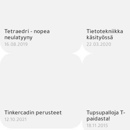
Tetraedri - nopea
Tietotekniikka
neulatyyny
käsityössä
16.08.2019
22.03.2020
Tinkercadin perusteet
Tupsupalloja T-
paidasta!
12.10.2021
18.11.2015