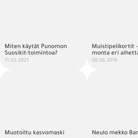
Miten käytät Punomon
Muistipelikortit -
Suosikit-toimintoa?
monta eri aihett
11.02.2021
08.06.2016
Muotoiltu kasvomaski
Neulo mekko Bar