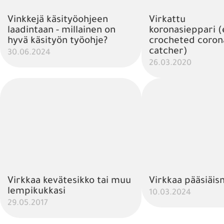
Vinkkejä käsityöohjeen
Virkattu
laadintaan - millainen on
koronasieppari (
hyvä käsityön työohje?
crocheted coron
catcher)
30.06.2024
26.03.2020
Virkkaa kevätesikko tai muu
Virkkaa pääsiäis
lempikukkasi
10.03.2024
29.05.2017