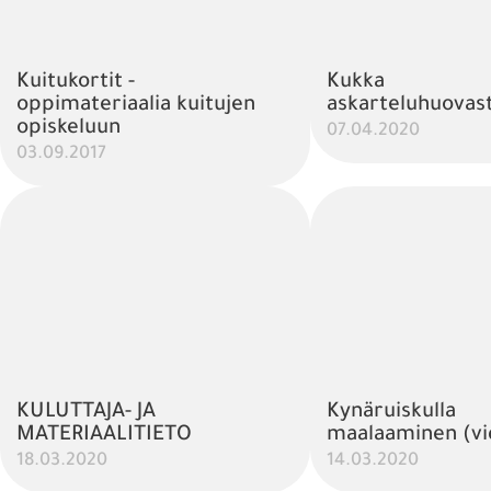
Kuitukortit -
Kukka
oppimateriaalia kuitujen
askarteluhuovas
opiskeluun
07.04.2020
03.09.2017
KULUTTAJA- JA
Kynäruiskulla
MATERIAALITIETO
maalaaminen (vi
18.03.2020
14.03.2020