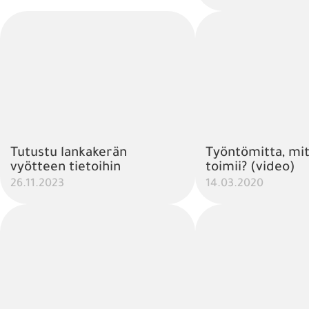
Tutustu lankakerän
Työntömitta, mi
vyötteen tietoihin
toimii? (video)
26.11.2023
14.03.2020