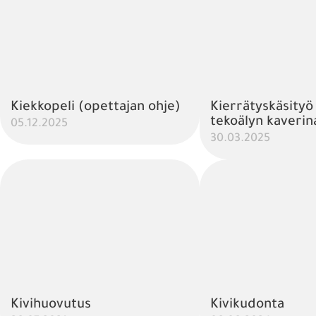
Kiekkopeli (opettajan ohje)
Kierrätyskäsityö
tekoälyn kaverin
05.12.2025
30.03.2025
Kivihuovutus
Kivikudonta