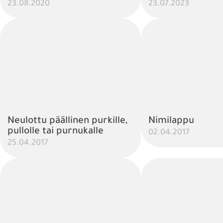
23.08.2020
23.07.2023
Neulottu päällinen purkille,
Nimilappu
pullolle tai purnukalle
02.04.2017
25.04.2017