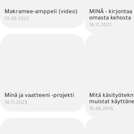
Makramee-amppeli (video)
MINÄ - kirjontaa
omasta kehosta
13.09.2025
16.11.2021
Minä ja vaatteeni -projekti
Mitä käsityötekni
muistat käyttäne
18.11.2023
16.06.2016