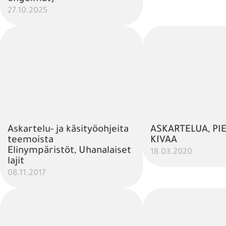
27.10.2025
Askartelu- ja käsityöohjeita
ASKARTELUA, PI
teemoista
KIVAA
Elinympäristöt, Uhanalaiset
18.03.2020
lajit
08.11.2017