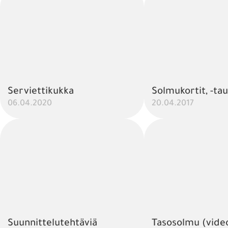
Serviettikukka
Solmukortit, -tau
06.04.2020
20.04.2017
Suunnittelutehtäviä
Tasosolmu (vide