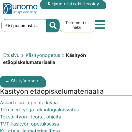
Kirjaudu tai rekisteröidy
Tarkennettu
haku
Etusivu
»
Käsityönopetus
»
Käsityön
etäopiskelumateriaalia
← Käsityönopetus
Käsityön etäopiskelumateriaalia
Askartelua ja pientä kivaa
Tekninen työ ja teknologiakasvatus
Tekstiilityön ideoita, ohjeita
TVT käsityön opetuksessa
Kuluttaja- ja materiaalitieto