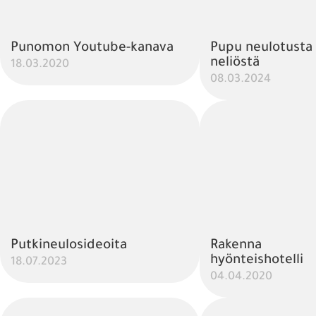
Punomon Youtube-kanava
Pupu neulotusta
neliöstä
18.03.2020
08.03.2024
Putkineulosideoita
Rakenna
hyönteishotelli
18.07.2023
04.04.2020