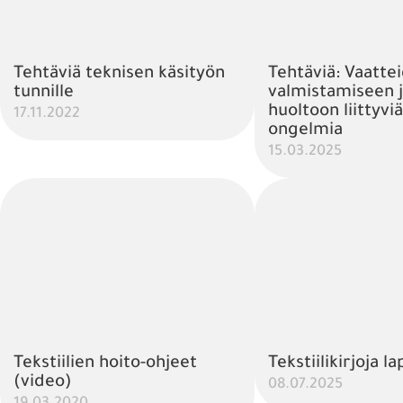
Tehtäviä teknisen käsityön
Tehtäviä: Vaatte
tunnille
valmistamiseen 
huoltoon liittyviä
17.11.2022
ongelmia
15.03.2025
Tekstiilien hoito-ohjeet
Tekstiilikirjoja la
(video)
08.07.2025