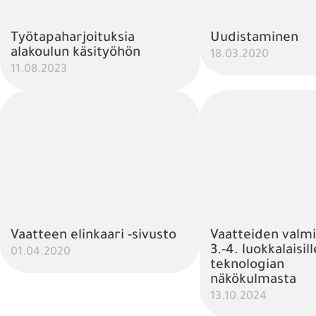
Työtapaharjoituksia
Uudistaminen
alakoulun käsityöhön
18.03.2020
11.08.2023
Vaatteen elinkaari -sivusto
Vaatteiden valmi
3.-4. luokkalaisill
01.04.2020
teknologian
näkökulmasta
13.10.2024