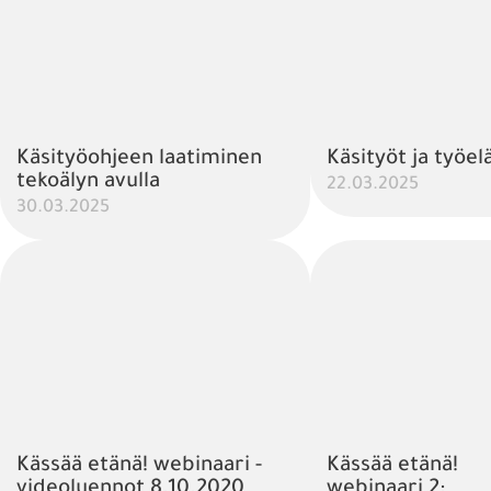
Käsityöohjeen laatiminen
Käsityöt ja työe
tekoälyn avulla
22.03.2025
30.03.2025
Kässää etänä! webinaari -
Kässää etänä!
videoluennot 8.10.2020
webinaari 2: