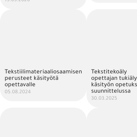
19.03.2020
Tekstiilimateriaaliosaamisen
Tekstitekoäly
perusteet käsityötä
opettajan tukiäl
opettavalle
käsityön opetuk
suunnittelussa
05.08.2024
30.03.2025