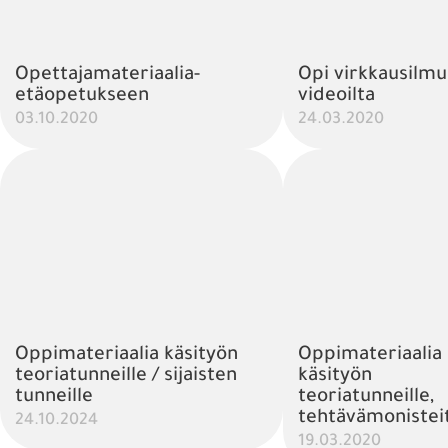
Opettajamateriaalia-
Opi virkkausilmu
etäopetukseen
videoilta
03.10.2020
24.03.2020
Oppimateriaalia käsityön
Oppimateriaalia
teoriatunneille / sijaisten
käsityön
tunneille
teoriatunneille,
tehtävämonistei
24.10.2024
19.03.2020