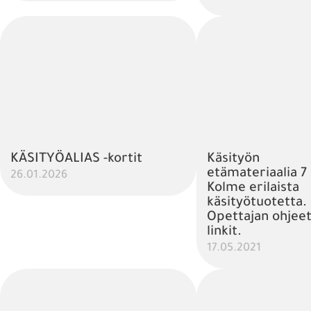
KÄSITYÖALIAS -kortit
Käsityön
etämateriaalia 7 
26.01.2026
Kolme erilaista
käsityötuotetta.
Opettajan ohjeet
linkit.
17.05.2021