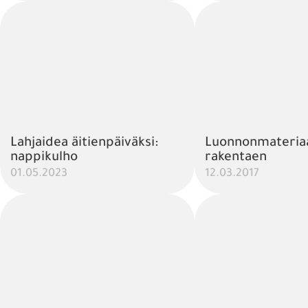
Lahjaidea äitienpäiväksi:
Luonnonmateriaa
nappikulho
rakentaen
01.05.2023
12.03.2017