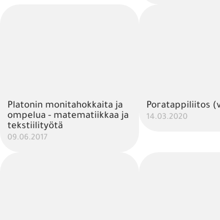
Platonin monitahokkaita ja
Poratappiliitos (
ompelua - matematiikkaa ja
14.03.2020
tekstiilityötä
09.06.2017