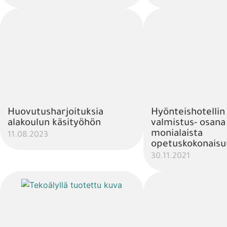
Huovutusharjoituksia
Hyönteishotellin
alakoulun käsityöhön
valmistus- osana
monialaista
11.08.2023
opetuskokonaisu
30.11.2021