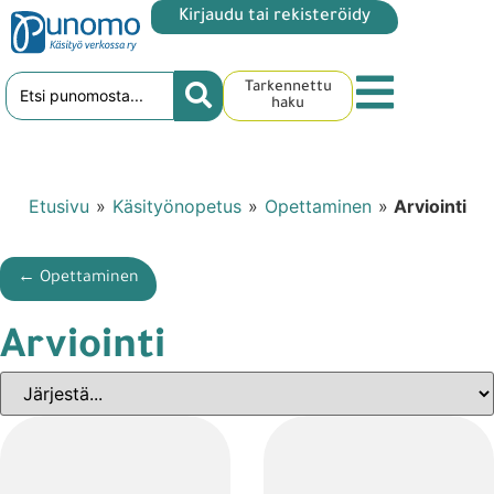
Kirjaudu tai rekisteröidy
Tarkennettu
haku
Etusivu
»
Käsityönopetus
»
Opettaminen
»
Arviointi
← Opettaminen
Arviointi