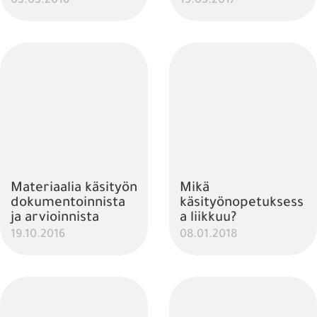
03.03.2016
15.03.2017
Materiaalia käsityön
Mikä
dokumentoinnista
käsityönopetuksess
ja arvioinnista
a liikkuu?
19.10.2016
08.01.2018