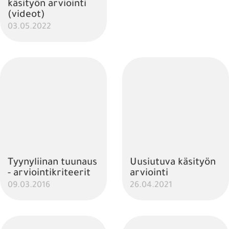
käsityön arviointi
(videot)
03.05.2022
Tyynyliinan tuunaus
Uusiutuva käsityön
- arviointikriteerit
arviointi
09.03.2016
26.04.2021