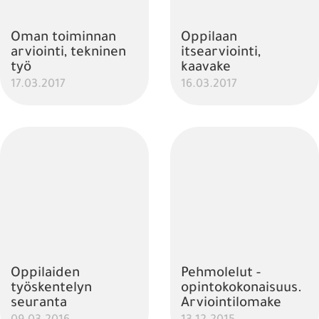
Oman toiminnan
Oppilaan
arviointi, tekninen
itsearviointi,
työ
kaavake
17.03.2017
16.03.2017
Oppilaiden
Pehmolelut -
työskentelyn
opintokokonaisuus.
seuranta
Arviointilomake