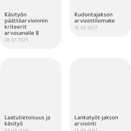
Käsityön
Kudontajakson
päättöarvioinnin
arviointilomake
kriteerit
16.03.2017
arvosanalle 8
28.07.2025
Laatutietoisuus ja
Lankatyöt-jakson
käsityö
arviointi