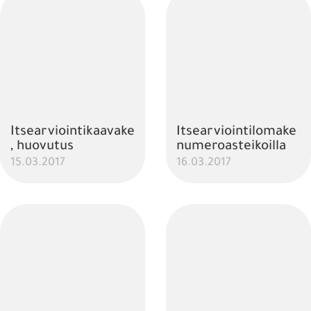
Itsearviointikaavake
Itsearviointilomake
, huovutus
numeroasteikoilla
15.03.2017
16.03.2017