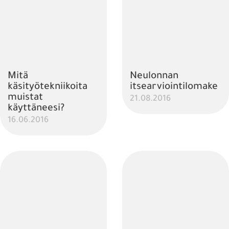
Mitä
Neulonnan
käsityötekniikoita
itsearviointilomake
muistat
21.08.2016
käyttäneesi?
16.06.2016