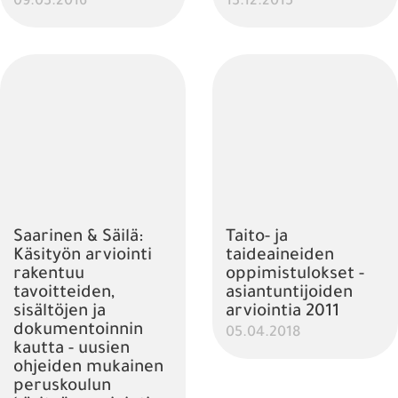
09.03.2016
13.12.2015
Saarinen & Säilä:
Taito- ja
Käsityön arviointi
taideaineiden
rakentuu
oppimistulokset -
tavoitteiden,
asiantuntijoiden
sisältöjen ja
arviointia 2011
dokumentoinnin
05.04.2018
kautta - uusien
ohjeiden mukainen
peruskoulun