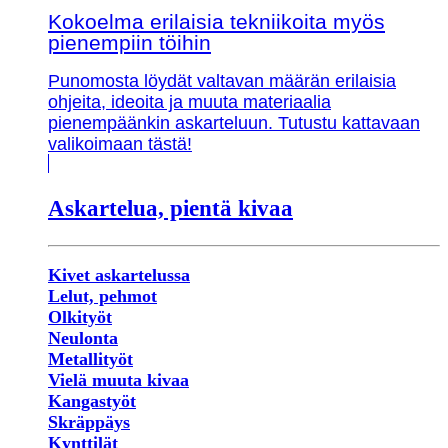
Kokoelma erilaisia tekniikoita myös
pienempiin töihin
Punomosta löydät valtavan määrän erilaisia
ohjeita, ideoita ja muuta materiaalia
pienempäänkin askarteluun. Tutustu kattavaan
valikoimaan tästä!
Askartelua, pientä kivaa
Kivet askartelussa
Lelut, pehmot
Olkityöt
Neulonta
Metallityöt
Vielä muuta kivaa
Kangastyöt
Skräppäys
Kynttilät