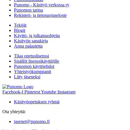
Punomo - Käsityö verkossa ry
Punomon tarina
Rekisteri- ja tietosuojaseloste
Tekijät
Blogit
Käyttö- ja julkaisuohjeita
Käsityön sanakirja
Anna palautetta
Tilaa opetuslisenssi
Sisällöt lisenssikäyttäjille
Punomon käyttöehdot
Yhteistyökumppanit
Liity jäseneksi
Facebook-f
Pinterest
Youtube
Instagram
Käsityöopetuksen ryhmä
Ota yhteyttä:
jasenet@punomo.fi