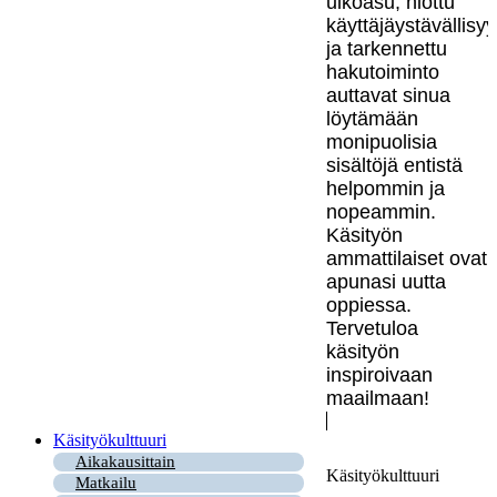
ulkoasu, hiottu
käyttäjäystävällisy
ja tarkennettu
hakutoiminto
auttavat sinua
löytämään
monipuolisia
sisältöjä entistä
helpommin ja
nopeammin.
Käsityön
ammattilaiset ovat
apunasi uutta
oppiessa.
Tervetuloa
käsityön
inspiroivaan
maailmaan!
Käsityökulttuuri
Aikakausittain
Käsityökulttuuri
Matkailu