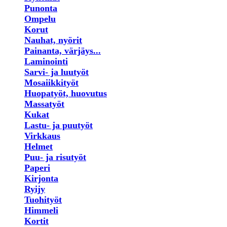
Punonta
Ompelu
Korut
Nauhat, nyörit
Painanta, värjäys...
Laminointi
Sarvi- ja luutyöt
Mosaiikkityöt
Huopatyöt, huovutus
Massatyöt
Kukat
Lastu- ja puutyöt
Virkkaus
Helmet
Puu- ja risutyöt
Paperi
Kirjonta
Ryijy
Tuohityöt
Himmeli
Kortit