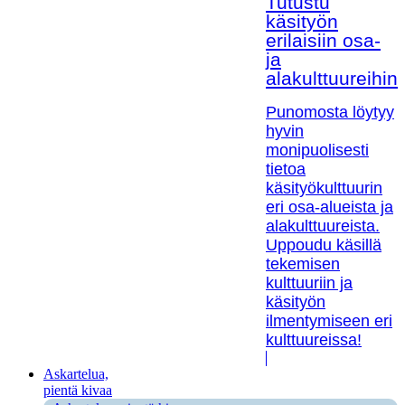
Tutustu
käsityön
erilaisiin osa-
ja
alakulttuureihin!
Punomosta löytyy
hyvin
monipuolisesti
tietoa
käsityökulttuurin
eri osa-alueista ja
alakulttuureista.
Uppoudu käsillä
tekemisen
kulttuuriin ja
käsityön
ilmentymiseen eri
kulttuureissa!
Askartelua,
pientä kivaa