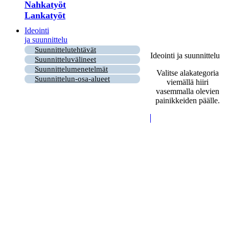
Nahkatyöt
Lankatyöt
Ideointi
ja suunnittelu
Suunnittelutehtävät
Ideointi ja suunnittelu
Suunnitteluvälineet
Suunnittelumenetelmät
Valitse alakategoria
Suunnittelun-osa-alueet
viemällä hiiri
vasemmalla olevien
painikkeiden päälle.