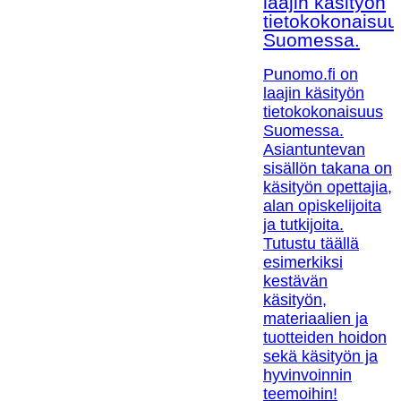
laajin käsityön
tietokokonaisuu
Suomessa.
Punomo.fi on
laajin käsityön
tietokokonaisuus
Suomessa.
Asiantuntevan
sisällön takana on
käsityön opettajia,
alan opiskelijoita
ja tutkijoita.
Tutustu täällä
esimerkiksi
kestävän
käsityön,
materiaalien ja
tuotteiden hoidon
sekä käsityön ja
hyvinvoinnin
teemoihin!