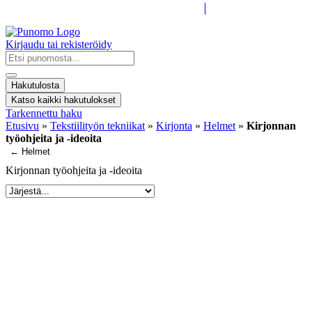
Kirjaudu tai rekisteröidy
Search
...
Hakutulosta
Katso kaikki hakutulokset
Tarkennettu haku
Etusivu
»
Tekstiilityön tekniikat
»
Kirjonta
»
Helmet
»
Kirjonnan
työohjeita ja -ideoita
← Helmet
Kirjonnan työohjeita ja -ideoita