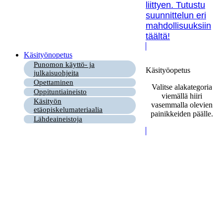
liittyen. Tutustu
suunnittelun eri
mahdollisuuksiin
täältä!
Käsityönopetus
Punomon käyttö- ja
Käsityöopetus
julkaisuohjeita
Opettaminen
Valitse alakategoria
Oppituntiaineisto
viemällä hiiri
Käsityön
vasemmalla olevien
etäopiskelumateriaalia
painikkeiden päälle.
Lähdeaineistoja