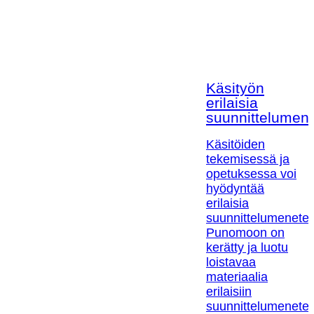
Käsityön
erilaisia
suunnittelumen
Käsitöiden
tekemisessä ja
opetuksessa voi
hyödyntää
erilaisia
suunnittelumenetel
Punomoon on
kerätty ja luotu
loistavaa
materiaalia
erilaisiin
suunnittelumenetel