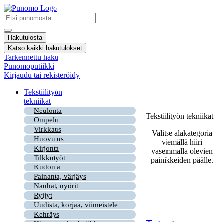
Mene
sisältöön
Search
...
Hakutulosta
Katso kaikki hakutulokset
Tarkennettu haku
Punomoputiikki
Kirjaudu tai rekisteröidy
Tekstiilityön
tekniikat
Neulonta
Tekstiilityön tekniikat
Ompelu
Virkkaus
Valitse alakategoria
Huovutus
viemällä hiiri
Kirjonta
vasemmalla olevien
Tilkkutyöt
painikkeiden päälle.
Kudonta
Painanta, värjäys
Nauhat, nyörit
Ryijyt
Uudista, korjaa, viimeistele
Kehräys