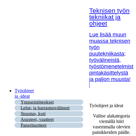
Teknisen työn
tekniikat ja
ohjeet
Lue lisää muun
muassa teknisen
työn
puutekniikasta;
työvälineistä,
työstömenetelmistä
pintakäsittelystä
ja paljon muusta!
Työohjeet
ja -ideat
Ymparistöteokset
Työohjeet ja ideat
Lelut- ja harrastusvälineet
Sisustus, koti
Valitse alakategoria
Asusteet, vaatteet
viemällä hiiri
Paperituotteet
vasemmalla olevien
painikkeiden päälle.