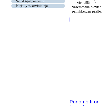
Sanakirjat, sanastot
viemällä hiiri
Kirja- ym. arviointeja
vasemmalla olevien
painikkeiden päälle.
Punomo.fi on