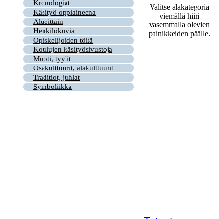
Kronologiat
Valitse alakategoria
Käsityö oppiaineena
viemällä hiiri
Alueittain
vasemmalla olevien
Henkilökuvia
painikkeiden päälle.
Opiskelijoiden töitä
Koulujen käsityösivustoja
Muoti, tyylit
Osakulttuurit, alakulttuurit
Traditiot, juhlat
Symboliikka