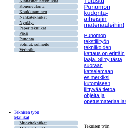
Tutustu
Kinnasneulatekniikka
Punomon
Koneneulonta
kudonta-
Koukkuaminen
Nahkatekniikat
aiheisiin
Nypläys
materiaaleihin!
Paperitekniikat
Pitsit
Punomon
Punonta
tekstiilityön
Solmut, solmeilu
tekniikoiden
Verhoilu
kattaus on erittäin
laaja. Siirry tästä
suoraan
katselemaan
esimerkiksi
kutomiseen
liittyvää tietoa,
ohjeita ja
opetusmateriaalia!
Teknisen työn
tekniikat
Muovitekniikat
Teknisen työn