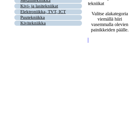
Metallitekniikka
tekniikat
Kivi- ja lasitekniikat
Elektroniikka, TVT, ICT
Valitse alakategoria
Puutekniikka
viemällä hiiri
Kivitekniikka
vasemmalla olevien
painikkeiden päälle.