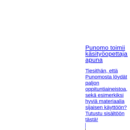
Punomo toimii
käsityöopettaja
apuna
Tiesithän, että
Punomosta löydät
paljon
oppituntiaineistoa,
sekä esimerkiksi
hyviä materiaalia
sijaisen käyttöön?
Tutustu sisältöön
tästä!