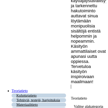
käyttäjäystävällisy
ja tarkennettu
hakutoiminto
auttavat sinua
löytämään
monipuolisia
sisältöjä entistä
helpommin ja
nopeammin.
Käsityön
ammattilaiset ovat
apunasi uutta
oppiessa.
Tervetuloa
käsityön
inspiroivaan
maailmaan!
Teoriatieto
Kuluttajatieto
Teoriatieto
Tehtäviä, testejä, harjoituksia
Materiaalitieto
Valitse alakategoria