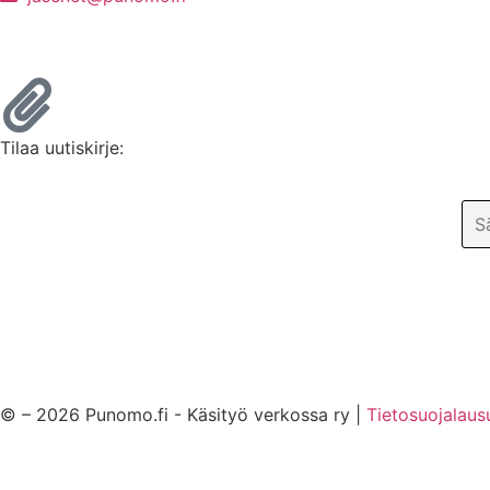
Liity jäseneksi / Tilaa Lisenssi
Tilaa uutiskirje:
© – 2026 Punomo.fi - Käsityö verkossa ry |
Tietosuojalaus