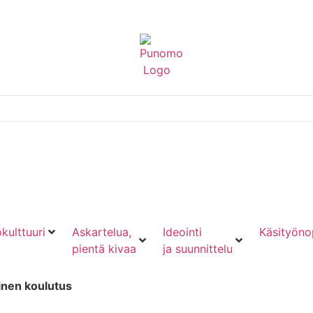
kulttuuri
Askartelua,
Ideointi
Käsityöno
pientä kivaa
ja suunnittelu
inen koulutus