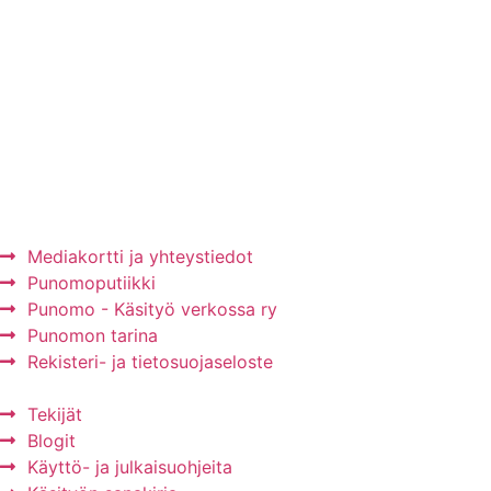
Mainos Punomoon? - tule yhteistyökumppaniksi!
Mediakortti ja yhteystiedot
Punomoputiikki
Punomo - Käsityö verkossa ry
Punomon tarina
Rekisteri- ja tietosuojaseloste
Tekijät
Blogit
Käyttö- ja julkaisuohjeita