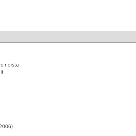
teemoista
it
(2006)