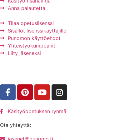
Käsityön sanakirja
Anna palautetta
Tilaa opetuslisenssi
Sisällöt lisenssikäyttäjille
Punomon käyttöehdot
Yhteistyökumppanit
Liity jäseneksi
Käsityöopetuksen ryhmä
Ota yhteyttä:
jasenet@punomo.fi