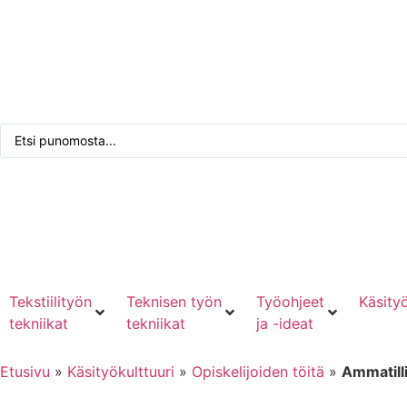
Tarkennettu haku
Punomoputiikki
Kirjaudu tai rekisteröidy
Tekstiilityön
Teknisen työn
Työohjeet
Käsityö
tekniikat
tekniikat
ja -ideat
Etusivu
»
Käsityökulttuuri
»
Opiskelijoiden töitä
»
Ammatill