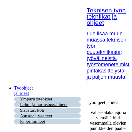
Teknisen työn
tekniikat ja
ohjeet
Lue lisää muun
muassa teknisen
työn
puutekniikasta;
työvälineistä,
työstömenetelmistä
pintakäsittelystä
ja paljon muusta!
Työohjeet
ja -ideat
Ymparistöteokset
Työohjeet ja ideat
Lelut- ja harrastusvälineet
Sisustus, koti
Valitse alakategoria
Asusteet, vaatteet
viemällä hiiri
Paperituotteet
vasemmalla olevien
painikkeiden päälle.