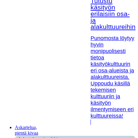
Tutustu
käsityön
erilaisiin osa-
ja
alakulttuureihin!
Punomosta löytyy
hyvin
monipuolisesti
tietoa
käsityökulttuurin
eri osa-alueista ja
alakulttuureista.
Uppoudu käsillä
tekemisen
kulttuuriin ja
käsityön
ilmentymiseen eri
kulttuureissa!
Askartelua,
pientä kivaa