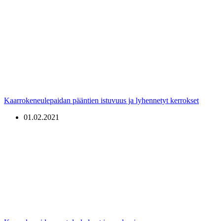
Kaarrokeneulepaidan pääntien istuvuus ja lyhennetyt kerrokset
01.02.2021