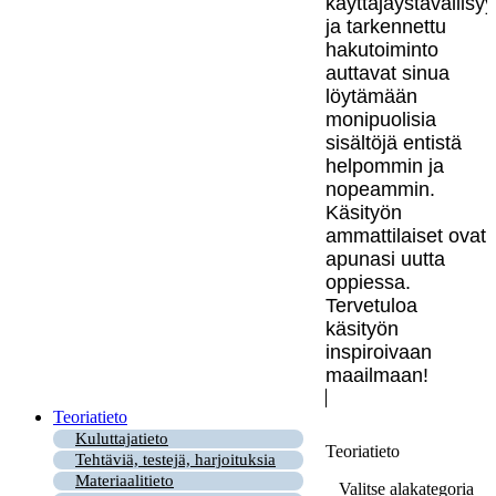
käyttäjäystävällisy
ja tarkennettu
hakutoiminto
auttavat sinua
löytämään
monipuolisia
sisältöjä entistä
helpommin ja
nopeammin.
Käsityön
ammattilaiset ovat
apunasi uutta
oppiessa.
Tervetuloa
käsityön
inspiroivaan
maailmaan!
Teoriatieto
Kuluttajatieto
Teoriatieto
Tehtäviä, testejä, harjoituksia
Materiaalitieto
Valitse alakategoria