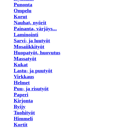
Punonta
Ompelu
Korut
Nauhat, nyörit
Painanta, värjäys...
Laminointi
Sarvi- ja luutyöt
Mosaiikkityöt
Huopatyöt, huovutus
Massatyöt
Kukat
Lastu- ja puutyöt
Virkkaus
Helmet
Puu- ja risutyöt
Paperi
Kirjonta
Ryijy
Tuohityöt
Himmeli
Kortit