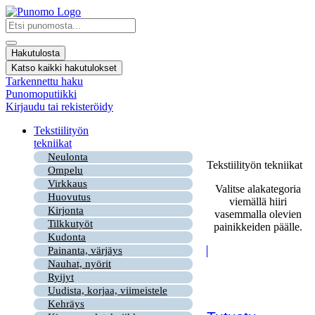
Mene
sisältöön
Search
...
Hakutulosta
Katso kaikki hakutulokset
Tarkennettu haku
Punomoputiikki
Kirjaudu tai rekisteröidy
Tekstiilityön
tekniikat
Neulonta
Tekstiilityön tekniikat
Ompelu
Virkkaus
Valitse alakategoria
Huovutus
viemällä hiiri
Kirjonta
vasemmalla olevien
Tilkkutyöt
painikkeiden päälle.
Kudonta
Painanta, värjäys
Nauhat, nyörit
Ryijyt
Uudista, korjaa, viimeistele
Kehräys