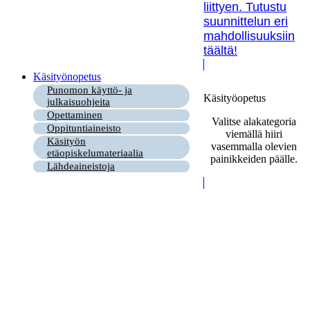
liittyen. Tutustu
suunnittelun eri
mahdollisuuksiin
täältä!
Käsityönopetus
Punomon käyttö- ja
Käsityöopetus
julkaisuohjeita
Opettaminen
Valitse alakategoria
Oppituntiaineisto
viemällä hiiri
Käsityön
vasemmalla olevien
etäopiskelumateriaalia
painikkeiden päälle.
Lähdeaineistoja