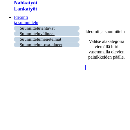
Nahkatyöt
Lankatyöt
Ideointi
ja suunnittelu
Suunnittelutehtävät
Ideointi ja suunnittelu
Suunnitteluvälineet
Suunnittelumenetelmät
Valitse alakategoria
Suunnittelun-osa-alueet
viemällä hiiri
vasemmalla olevien
painikkeiden päälle.