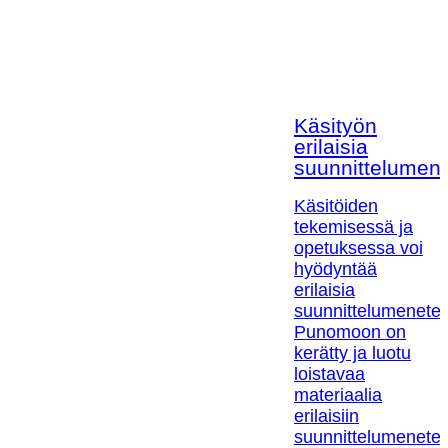
Käsityön
erilaisia
suunnittelumen
Käsitöiden
tekemisessä ja
opetuksessa voi
hyödyntää
erilaisia
suunnittelumenetel
Punomoon on
kerätty ja luotu
loistavaa
materiaalia
erilaisiin
suunnittelumenetel