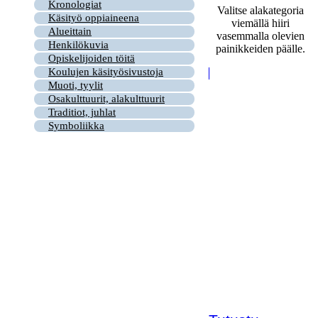
Kronologiat
Valitse alakategoria
Käsityö oppiaineena
viemällä hiiri
Alueittain
vasemmalla olevien
Henkilökuvia
painikkeiden päälle.
Opiskelijoiden töitä
Koulujen käsityösivustoja
Muoti, tyylit
Osakulttuurit, alakulttuurit
Traditiot, juhlat
Symboliikka