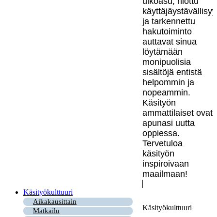
ulkoasu, hiottu
käyttäjäystävällisy
ja tarkennettu
hakutoiminto
auttavat sinua
löytämään
monipuolisia
sisältöjä entistä
helpommin ja
nopeammin.
Käsityön
ammattilaiset ovat
apunasi uutta
oppiessa.
Tervetuloa
käsityön
inspiroivaan
maailmaan!
Käsityökulttuuri
Aikakausittain
Käsityökulttuuri
Matkailu