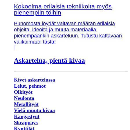
Kokoelma erilaisia tekniikoita myös
pienempiin töihin
Punomosta löydät valtavan määrän erilaisia
ohjeita, ideoita ja muuta materiaalia
pienempäänkin askarteluun. Tutustu kattavaan
valikoimaan tästä!
Askartelua, pientä kivaa
Kivet askartelussa
Lelut, pehmot
Olkityöt
Neulonta
Metallityöt
Vielä muuta kivaa
Kangastyöt
Skräppäys
Kynttilät