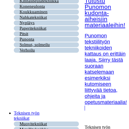
Tutustu
Kinnasneulatekniikka
Punomon
Koneneulonta
kudonta-
Koukkuaminen
Nahkatekniikat
aiheisiin
Nypläys
materiaaleihin!
Paperitekniikat
Pitsit
Punomon
Punonta
tekstiilityön
Solmut, solmeilu
tekniikoiden
Verhoilu
kattaus on erittäin
laaja. Siirry tästä
suoraan
katselemaan
esimerkiksi
kutomiseen
liittyvää tietoa,
ohjeita ja
opetusmateriaalia!
Teknisen työn
tekniikat
Muovitekniikat
Teknisen työn