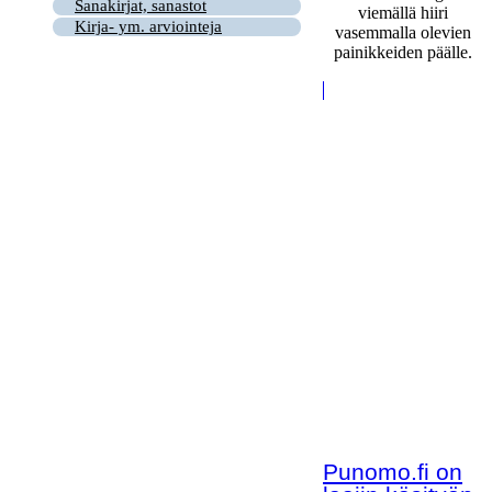
Sanakirjat, sanastot
viemällä hiiri
Kirja- ym. arviointeja
vasemmalla olevien
painikkeiden päälle.
Punomo.fi on