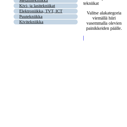
Metallitekniikka
tekniikat
Kivi- ja lasitekniikat
Elektroniikka, TVT, ICT
Valitse alakategoria
Puutekniikka
viemällä hiiri
Kivitekniikka
vasemmalla olevien
painikkeiden päälle.