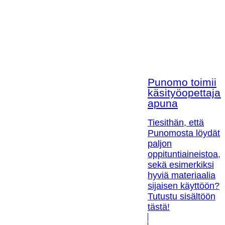
Punomo toimii
käsityöopettaja
apuna
Tiesithän, että
Punomosta löydät
paljon
oppituntiaineistoa,
sekä esimerkiksi
hyviä materiaalia
sijaisen käyttöön?
Tutustu sisältöön
tästä!