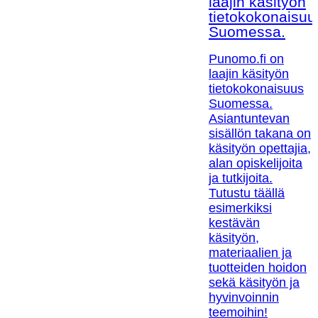
laajin käsityön
tietokokonaisuu
Suomessa.
Punomo.fi on
laajin käsityön
tietokokonaisuus
Suomessa.
Asiantuntevan
sisällön takana on
käsityön opettajia,
alan opiskelijoita
ja tutkijoita.
Tutustu täällä
esimerkiksi
kestävän
käsityön,
materiaalien ja
tuotteiden hoidon
sekä käsityön ja
hyvinvoinnin
teemoihin!