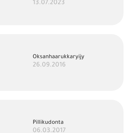
13.07.2023
Oksanhaarukkaryijy
26.09.2016
Pillikudonta
06.03.2017