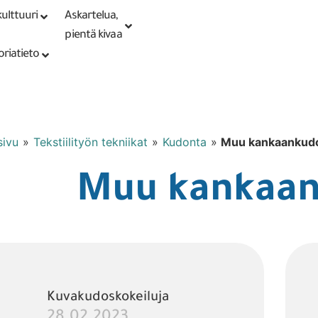
ulttuuri
Askartelua,
Kirjaudu tai
Punomoputiikki
rekisteröidy
pientä kivaa
oriatieto
sivu
»
Tekstiilityön tekniikat
»
Kudonta
»
Muu kankaankud
Muu kankaa
Kuvakudoskokeiluja