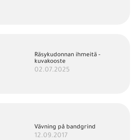
Räsykudonnan ihmeitä -
kuvakooste
02.07.2025
Vävning på bandgrind
12.09.2017