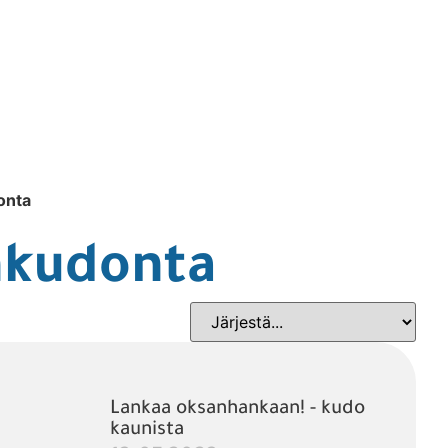
onta
nkudonta
Lankaa oksanhankaan! - kudo
kaunista