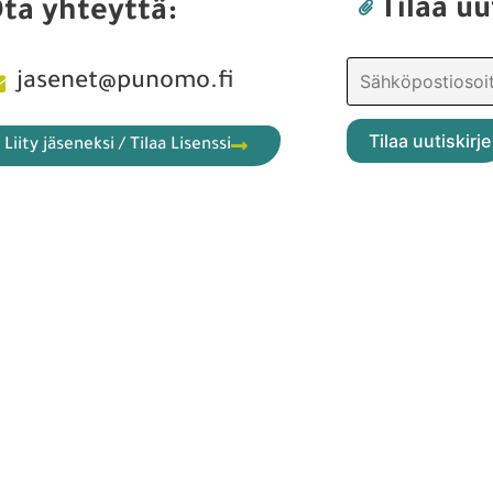
Tilaa uu
ta yhteyttä:
jasenet@punomo.fi
Liity jäseneksi / Tilaa Lisenssi