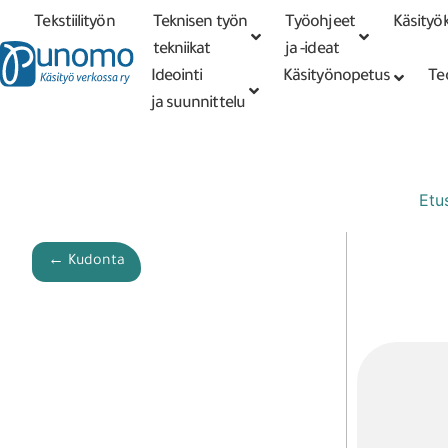
Tekstiilityön
Teknisen työn
Työohjeet
Käsityök
Tarkennettu
haku
tekniikat
tekniikat
ja -ideat
Ideointi
Käsityönopetus
Te
ja suunnittelu
Etu
← Kudonta