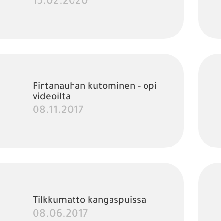
15.02.2020
Pirtanauhan kutominen - opi
videoilta
08.11.2017
Tilkkumatto kangaspuissa
08.06.2017