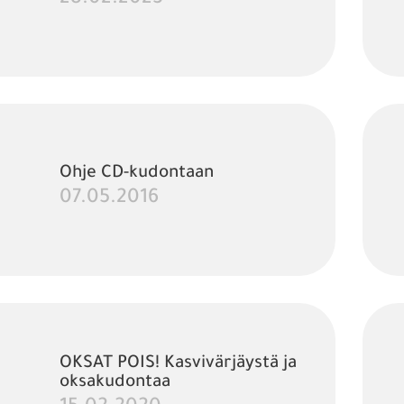
28.02.2023
Ohje CD-kudontaan
07.05.2016
OKSAT POIS! Kasvivärjäystä ja
oksakudontaa