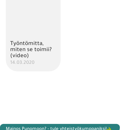
Työntömitta,
miten se toimii?
(video)
14.03.2020
Mainos Punomoon? - tule yhteistyökumppaniksi!