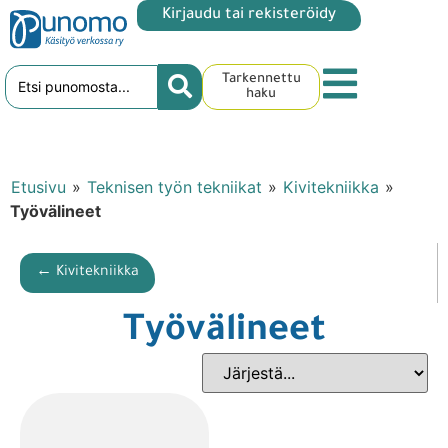
Kirjaudu tai rekisteröidy
Tarkennettu
haku
Etusivu
»
Teknisen työn tekniikat
»
Kivitekniikka
»
Työvälineet
← Kivitekniikka
Työvälineet