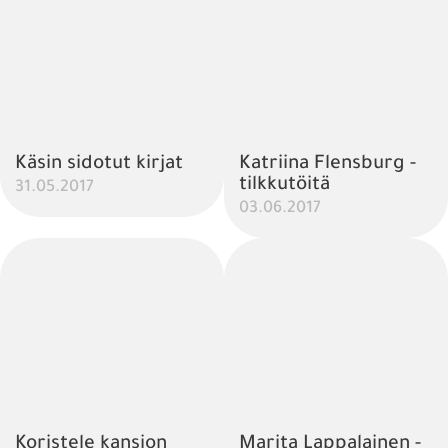
Käsin sidotut kirjat
Katriina Flensburg -
tilkkutöitä
31.05.2017
03.06.2017
Koristele kansion
Marita Lappalainen -