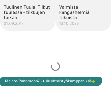
Tuulinen Tuula: Tilkut
Valmista
tuulessa - tilkkujen
kangashelmiä
taikaa
tilkuista
01.09.2017
13.10.2023
Mainos Punomoon? - tule yhteistyökumppaniksi!