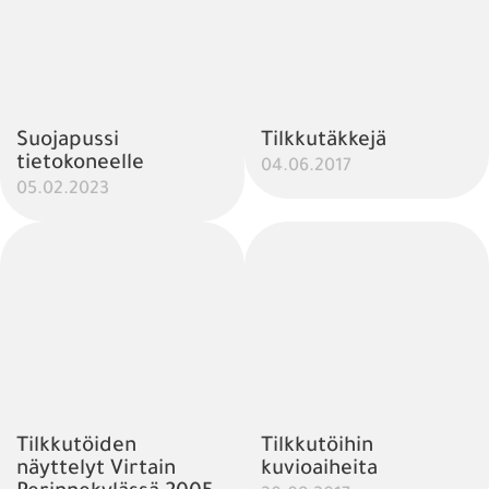
Suojapussi
Tilkkutäkkejä
tietokoneelle
04.06.2017
05.02.2023
Tilkkutöiden
Tilkkutöihin
näyttelyt Virtain
kuvioaiheita