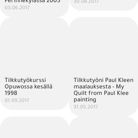
Perinnekylässä 2005
30.08.2017
03.06.2017
Tilkkutyökurssi
Tilkkutyöni Paul Kleen
Opuwossa kesällä
maalauksesta - My
1998
Quilt from Paul Klee
painting
01.09.2017
31.05.2017