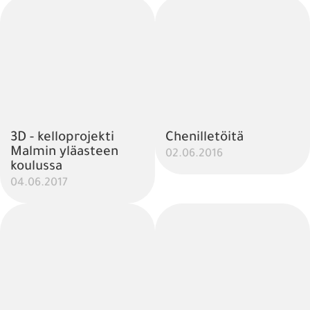
3D - kelloprojekti
Chenilletöitä
Malmin yläasteen
02.06.2016
koulussa
04.06.2017