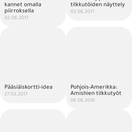
kannet omalla
tilkkutöiden näyttely
piirroksella
03.06.2017
02.06.2017
Pääsiäiskortti-idea
Pohjois-Amerikka:
Amishien tilkkutyöt
27.03.2017
06.06.2016