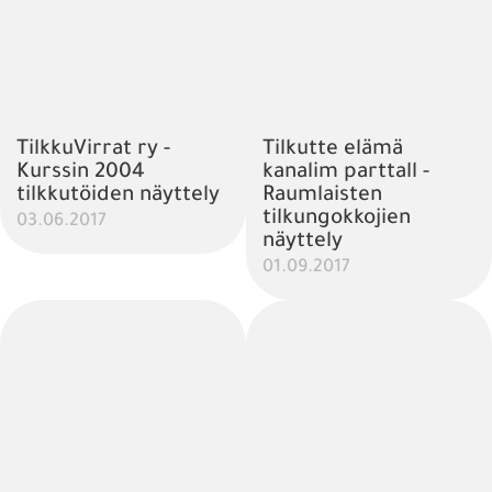
TilkkuVirrat ry -
Tilkutte elämä
Kurssin 2004
kanalim parttall -
tilkkutöiden näyttely
Raumlaisten
tilkungokkojien
03.06.2017
näyttely
01.09.2017