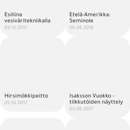
Esiliina
Etelä-Amerikka:
vesiväritekniikalla
Seminole
09.10.2017
06.06.2016
Hirsimökkipeitto
Isaksson Vuokko -
tilkkutöiden näyttely
05.10.2017
03.06.2017