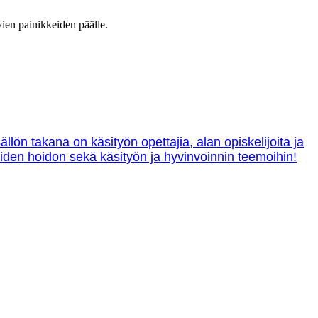
vien painikkeiden päälle.
lön takana on käsityön opettajia, alan opiskelijoita ja
tteiden hoidon sekä käsityön ja hyvinvoinnin teemoihin!