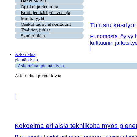
Henkilökuvia
Opiskelijoiden töitä
Koulujen käsityösivustoja
Muoti, tyylit
Tutustu käsityön 
Osakulttuurit, alakulttuurit
Traditiot, juhlat
Symboliikka
Punomosta löytyy hy
kulttuuriin ja käsit
Askartelua,
pientä kivaa
Askartelua, pientä kivaa
Askartelua, pientä kivaa
Kokoelma erilaisia tekniikoita myös piene