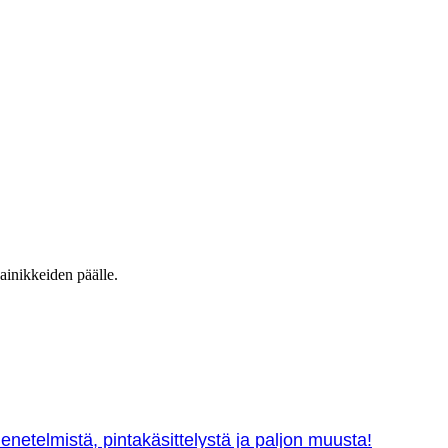
ainikkeiden päälle.
netelmistä, pintakäsittelystä ja paljon muusta!