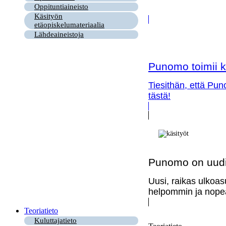
Oppituntiaineisto
Käsityön
etäopiskelumateriaalia
Lähdeaineistoja
Punomo toimii k
Tiesithän, että Pun
tästä!
Punomo on uudi
Uusi, raikas ulkoas
helpommin ja nopea
Teoriatieto
Kuluttajatieto