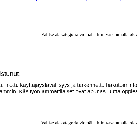
Valitse alakategoria viemällä hiiri vasemmalla ole
stunut!
u, hiottu käyttäjäystävällisyys ja tarkennettu hakutoimint
mmin. Käsityön ammattilaiset ovat apunasi uutta oppies
Valitse alakategoria viemällä hiiri vasemmalla ole