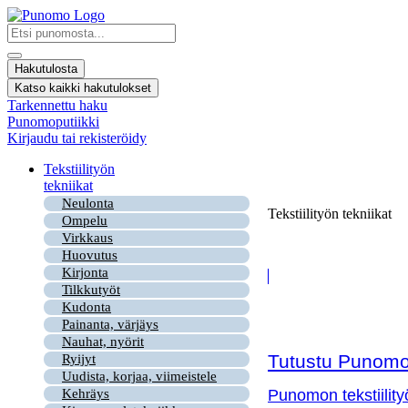
Mene
sisältöön
Search
...
Hakutulosta
Katso kaikki hakutulokset
Tarkennettu haku
Punomoputiikki
Kirjaudu tai rekisteröidy
Tekstiilityön
tekniikat
Neulonta
Tekstiilityön tekniikat
Ompelu
Virkkaus
Huovutus
Kirjonta
Tilkkutyöt
Kudonta
Painanta, värjäys
Nauhat, nyörit
Tutustu Punomon
Ryijyt
Uudista, korjaa, viimeistele
Kehräys
Punomon tekstiility