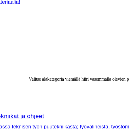
teriaalia!
Valitse alakategoria viemällä hiiri vasemmalla olevien p
kniikat ja ohjeet
sa teknisen työn puutekniikasta; työvälineistä, työstöme