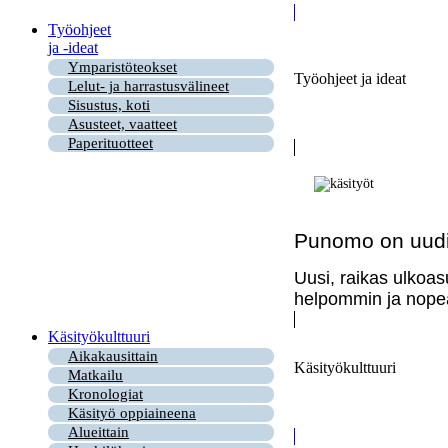
Työohjeet
ja -ideat
Ymparistöteokset
Työohjeet ja ideat
Lelut- ja harrastusvälineet
Sisustus, koti
Asusteet, vaatteet
Paperituotteet
Punomo on uudi
Uusi, raikas ulkoas
helpommin ja nopea
Käsityökulttuuri
Aikakausittain
Käsityökulttuuri
Matkailu
Kronologiat
Käsityö oppiaineena
Alueittain