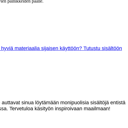
vien painikkeiden päälle.
 hyviä materiaalia sijaisen käyttöön? Tutustu sisältöön
o auttavat sinua löytämään monipuolisia sisältöjä entistä
sa. Tervetuloa käsityön inspiroivaan maailmaan!