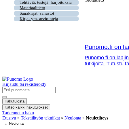
Teoriatieto
Tehtäviä, testejä, harjoituksia
Materiaalitieto
Sanakirjat, sanastot
Kirja- ym. arviointeja
Punomo.fi on la
Punomo.fi on laajin
tutkijoita. Tutustu
Kirjaudu tai rekisteröidy
Search
...
Hakutulosta
Katso kaikki hakutulokset
Tarkennettu haku
Etusivu
»
Tekstiilityön tekniikat
»
Neulonta
»
Neuletiheys
← Neulonta