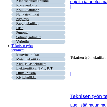
Kinnasneulatekniikka
ohjeita ja opetusma
Koneneulonta
Koukkuaminen
Nahkatekniikat
Nypläys
Paperitekniikat
Pitsit
Punonta
Solmut, solmeilu
Verhoilu
Teknisen työn
tekniikat
Muovitekniikat
Teknisen työn tekniikat
Metallitekniikka
Kivi- ja lasitekniikat
Elektroniikka, TVT, ICT
Puutekniikka
Kivitekniikka
Teknisen työn te
Lue lisää muun muas