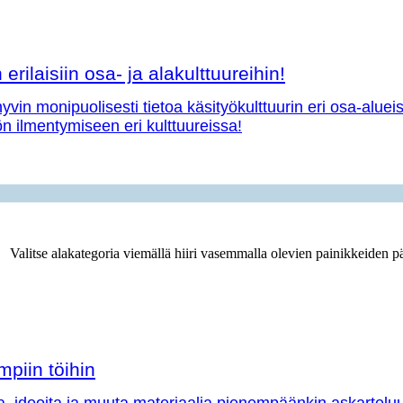
erilaisiin osa- ja alakulttuureihin!
vin monipuolisesti tietoa käsityökulttuurin eri osa-aluei
yön ilmentymiseen eri kulttuureissa!
Valitse alakategoria viemällä hiiri vasemmalla olevien painikkeiden pä
mpiin töihin