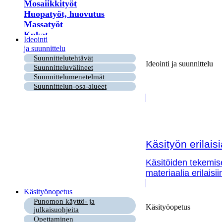
Mosaiikkityöt
Huopatyöt, huovutus
Massatyöt
Kukat
Ideointi
Lastu- ja puutyöt
ja suunnittelu
Virkkaus
Suunnittelutehtävät
Ideointi ja suunnittelu
Helmet
Suunnitteluvälineet
Puu- ja risutyöt
Suunnittelumenetelmät
Paperi
Suunnittelun-osa-alueet
Kirjonta
Ryijy
Tuohityöt
Himmeli
Kortit
Käsityön erilai
Nahkatyöt
Lankatyöt
Käsitöiden tekemis
materiaalia erilaisi
Käsityönopetus
Punomon käyttö- ja
Käsityöopetus
julkaisuohjeita
Opettaminen