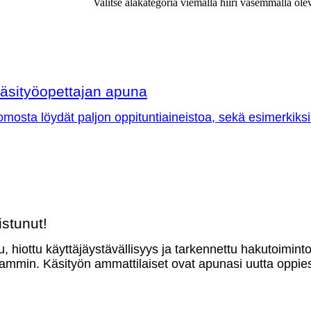
Valitse alakategoria viemällä hiiri vasemmalla ole
äsityöopettajan apuna
omosta löydät paljon oppituntiaineistoa, sekä esimerkiksi
stunut!
u, hiottu käyttäjäystävällisyys ja tarkennettu hakutoimint
mmin. Käsityön ammattilaiset ovat apunasi uutta oppies