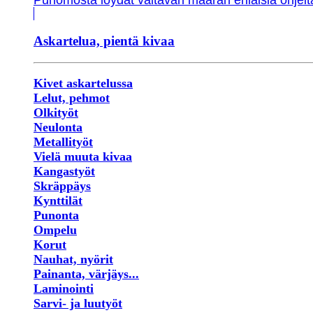
Punomosta löydät valtavan määrän erilaisia ohjeit
Askartelua, pientä kivaa
Kivet askartelussa
Lelut, pehmot
Olkityöt
Neulonta
Metallityöt
Vielä muuta kivaa
Kangastyöt
Skräppäys
Kynttilät
Punonta
Ompelu
Korut
Nauhat, nyörit
Painanta, värjäys...
Laminointi
Sarvi- ja luutyöt