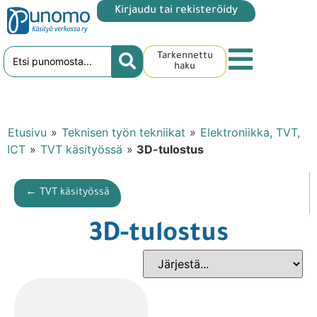
Kirjaudu tai rekisteröidy
Tarkennettu
haku
Etusivu
»
Teknisen työn tekniikat
»
Elektroniikka, TVT,
ICT
»
TVT käsityössä
»
3D-tulostus
← TVT käsityössä
3D-tulostus