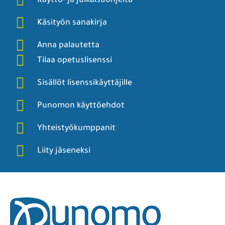
Käyttö- ja julkaisuohjeita
Käsityön sanakirja
Anna palautetta
Tilaa opetuslisenssi
Sisällöt lisenssikäyttäjille
Punomon käyttöehdot
Yhteistyökumppanit
Liity jäseneksi