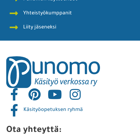
Yhteistyökumppanit
Liity jäseneksi
Käsityöopetuksen ryhmä
Ota yhteyttä: