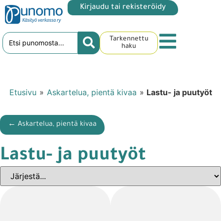
Kirjaudu tai rekisteröidy
Tarkennettu
haku
Etusivu
»
Askartelua, pientä kivaa
»
Lastu- ja puutyöt
← Askartelua, pientä kivaa
Lastu- ja puutyöt