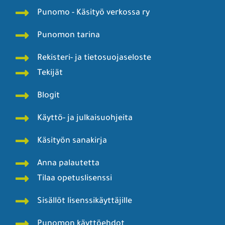
Punomo - Käsityö verkossa ry
Punomon tarina
Rekisteri- ja tietosuojaseloste
Tekijät
Blogit
Käyttö- ja julkaisuohjeita
Käsityön sanakirja
Anna palautetta
Tilaa opetuslisenssi
Sisällöt lisenssikäyttäjille
Punomon käyttöehdot