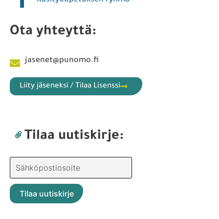
Käsityöopetuksen ryhmä
Ota yhteyttä:
jasenet@punomo.fi
Liity jäseneksi / Tilaa Lisenssi
Tilaa uutiskirje: