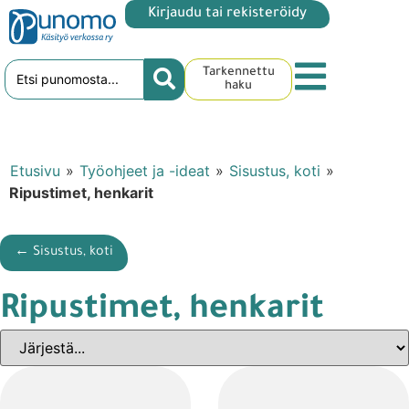
Kirjaudu tai rekisteröidy
Tarkennettu
haku
Etusivu
»
Työohjeet ja -ideat
»
Sisustus, koti
»
Ripustimet, henkarit
← Sisustus, koti
Ripustimet, henkarit