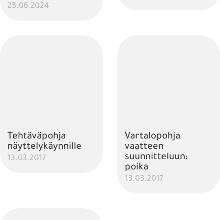
23.06.2024
Tehtäväpohja
Vartalopohja
näyttelykäynnille
vaatteen
suunnitteluun:
13.03.2017
poika
13.03.2017