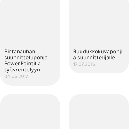
Pirtanauhan
Ruudukkokuvapohji
suunnittelupohja
a suunnittelijalle
PowerPointilla
17.07.2016
työskentelyyn
04.06.2017