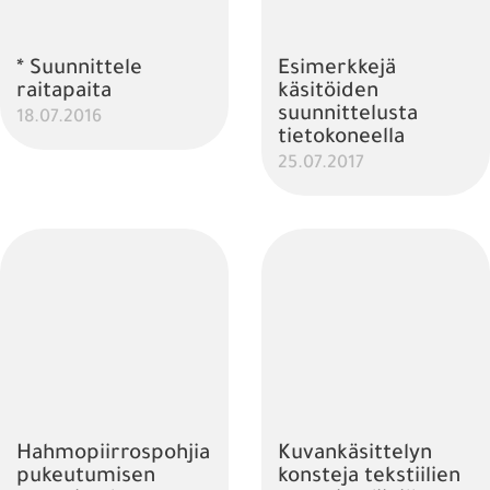
* Suunnittele
Esimerkkejä
raitapaita
käsitöiden
suunnittelusta
18.07.2016
tietokoneella
25.07.2017
Hahmopiirrospohjia
Kuvankäsittelyn
pukeutumisen
konsteja tekstiilien