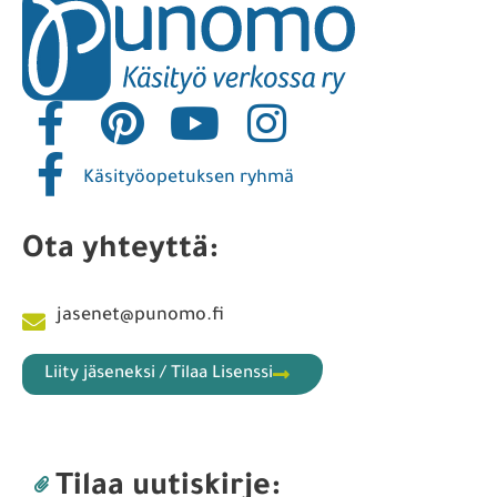
Käsityöopetuksen ryhmä
Ota yhteyttä:
jasenet@punomo.fi
Liity jäseneksi / Tilaa Lisenssi
Tilaa uutiskirje: