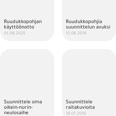
Ruudukkopohjan
Ruudukkopohjia
käyttöönotto
suunnittelun avuksi
01.08.2025
12.06.2016
Suunnittele oma
Suunnittele
oikein-nurin-
raitakuvioita
neulosaihe
18.07.2016