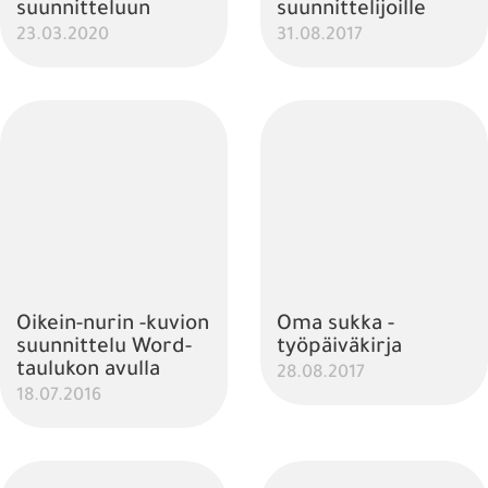
suunnitteluun
suunnittelijoille
23.03.2020
31.08.2017
Oikein-nurin -kuvion
Oma sukka -
suunnittelu Word-
työpäiväkirja
taulukon avulla
28.08.2017
18.07.2016