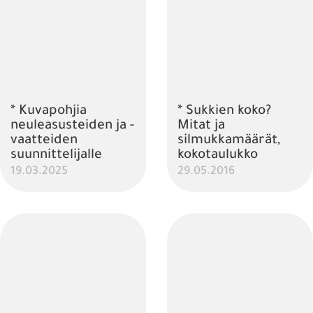
* Kuvapohjia
* Sukkien koko?
neuleasusteiden ja -
Mitat ja
vaatteiden
silmukkamäärät,
suunnittelijalle
kokotaulukko
19.03.2025
29.05.2016