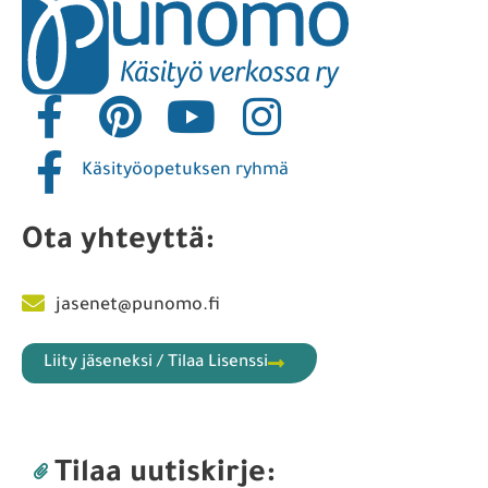
Käsityöopetuksen ryhmä
Ota yhteyttä:
jasenet@punomo.fi
Liity jäseneksi / Tilaa Lisenssi
Tilaa uutiskirje: