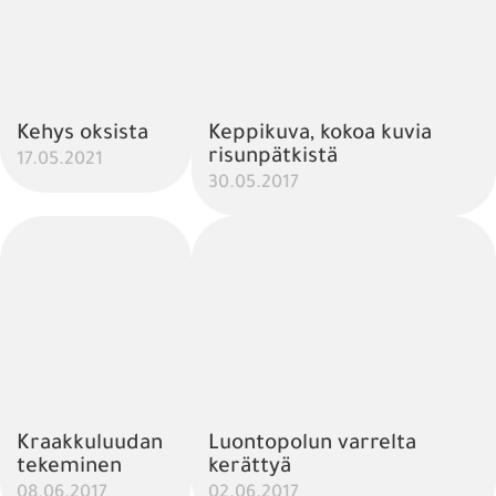
Kehys oksista
Keppikuva, kokoa kuvia
risunpätkistä
17.05.2021
30.05.2017
Kraakkuluudan
Luontopolun varrelta
tekeminen
kerättyä
08.06.2017
02.06.2017