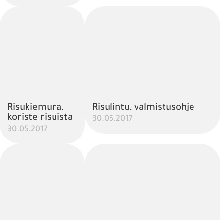
Risukiemura,
Risulintu, valmistusohje
koriste risuista
30.05.2017
30.05.2017