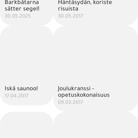
Barkbåtarna
Häntäsydän, koriste
sätter segel!
risuista
30.05.2025
30.05.2017
Iskä saunoo!
Joulukranssi -
opetuskokonaisuus
17.04.2017
09.03.2017