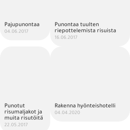
Pajupunontaa
Punontaa tuulten
riepottelemista risuista
04.06.2017
16.06.2017
Punotut
Rakenna hyönteishotelli
risumaljakot ja
04.04.2020
muita risutöitä
22.05.2017