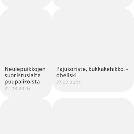
Neulepuikkojen
Pajukoriste, kukkakehikko, -
suoristuslaite
obeliski
puupalikoista
27.02.2024
22.08.2020