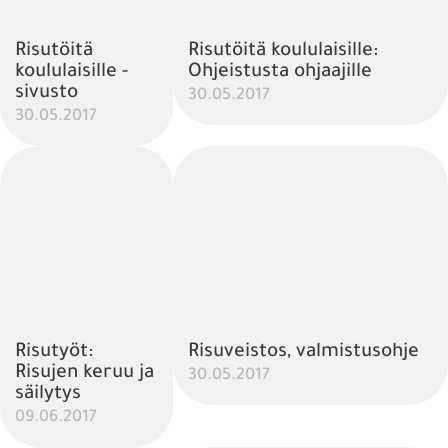
Risutöitä
Risutöitä koululaisille:
koululaisille -
Ohjeistusta ohjaajille
sivusto
30.05.2017
30.05.2017
Risutyöt:
Risuveistos, valmistusohje
Risujen keruu ja
30.05.2017
säilytys
09.06.2017