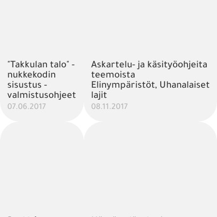
"Takkulan talo" -
Askartelu- ja käsityöohjeita
nukkekodin
teemoista
sisustus -
Elinympäristöt, Uhanalaiset
valmistusohjeet
lajit
07.06.2017
08.11.2017