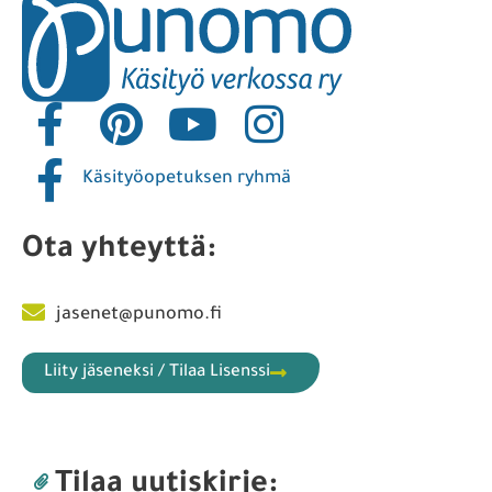
Käsityöopetuksen ryhmä
Ota yhteyttä:
jasenet@punomo.fi
Liity jäseneksi / Tilaa Lisenssi
Tilaa uutiskirje: