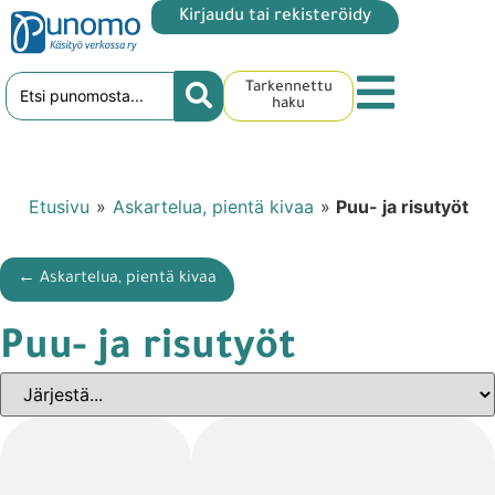
Kirjaudu tai rekisteröidy
Tarkennettu
haku
Etusivu
»
Askartelua, pientä kivaa
»
Puu- ja risutyöt
← Askartelua, pientä kivaa
Puu- ja risutyöt