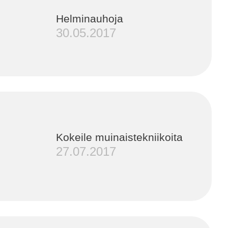
Helminauhoja
30.05.2017
Kokeile muinaistekniikoita
27.07.2017