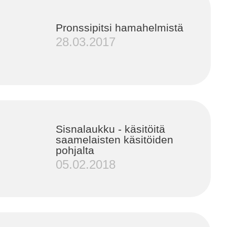
Pronssipitsi hamahelmistä
28.03.2017
Sisnalaukku - käsitöitä
saamelaisten käsitöiden
pohjalta
05.02.2018