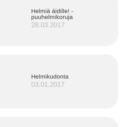
Helmiä äidille! -
puuhelmikoruja
28.03.2017
Helmikudonta
03.01.2017