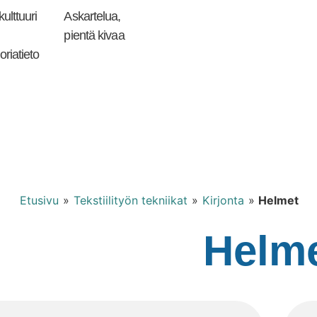
ulttuuri
Askartelua,
Kirjaudu tai
Punomoputiikki
rekisteröidy
pientä kivaa
oriatieto
Etusivu
»
Tekstiilityön tekniikat
»
Kirjonta
»
Helmet
Helm