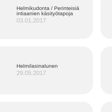
Helmikudonta / Perinteisiä
intiaanien käsityötapoja
03.01.2017
Helmilasinalunen
29.05.2017