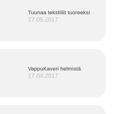
Tuunaa tekstiilit tuoreeksi
17.05.2017
VappuKaveri helmistä
17.04.2017