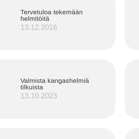
Tervetuloa tekemään
helmitöitä
13.12.2016
Valmista kangashelmiä
tilkuista
13.10.2023