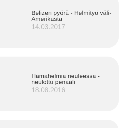
Belizen pyörä - Helmityö väli-
Amerikasta
14.03.2017
Hamahelmiä neuleessa -
neulottu penaali
18.08.2016