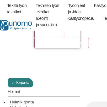
Tekstiilityön
Teknisen työn
Työohjeet
Käsityök
Tarkennettu
haku
tekniikat
tekniikat
ja -ideat
Ideointi
Käsityönopetus
Te
ja suunnittelu
Hakutulosta
Katso kaikki hakutulokset
← Kirjonta
Helmet
Helmikirjonta