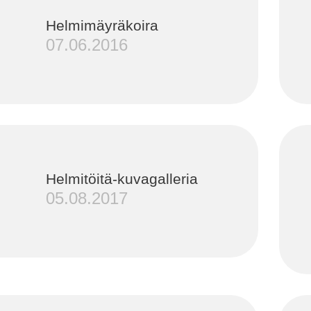
Helmimäyräkoira
07.06.2016
Helmitöitä-kuvagalleria
05.08.2017