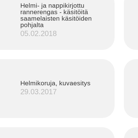
Helmi- ja nappikirjottu
rannerengas - käsitöitä
saamelaisten käsitöiden
pohjalta
05.02.2018
Helmikoruja, kuvaesitys
29.03.2017