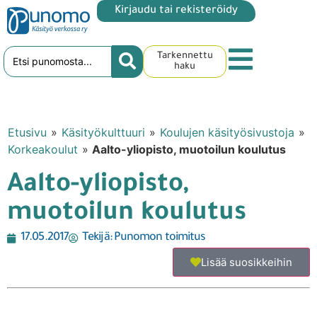
Kirjaudu tai rekisteröidy
Tarkennettu
haku
Etusivu
»
Käsityökulttuuri
»
Koulujen käsityösivustoja
»
Korkeakoulut
»
Aalto-yliopisto, muotoilun koulutus
Aalto-yliopisto,
muotoilun koulutus
17.05.2017
Tekijä:
Punomon toimitus
Lisää suosikkeihin