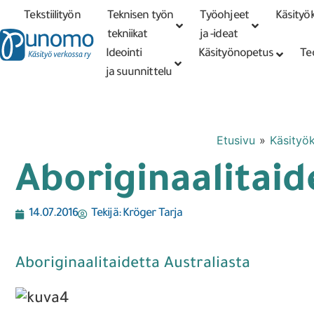
Tekstiilityön
Teknisen työn
Työohjeet
Käsityök
Tarkennettu
haku
tekniikat
tekniikat
ja -ideat
Ideointi
Käsityönopetus
Te
ja suunnittelu
Etusivu
»
Käsityök
Aboriginaalitaid
14.07.2016
Tekijä:
Kröger Tarja
Aboriginaalitaidetta Australiasta