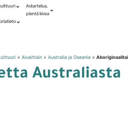
ulttuuri
Askartelua,
Kirjaudu tai
Punomoputiikki
rekisteröidy
pientä kivaa
oriatieto
ulttuuri
»
Alueittain
»
Australia ja Oseania
»
Aboriginaalita
etta Australiasta