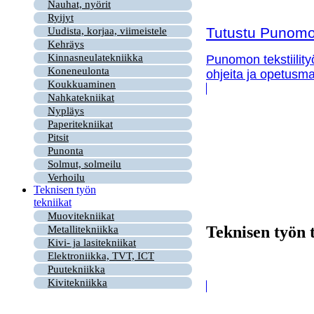
Nauhat, nyörit
Ryijyt
Tutustu Punomon
Uudista, korjaa, viimeistele
Kehräys
Kinnasneulatekniikka
Punomon tekstiility
Koneneulonta
ohjeita ja opetusma
Koukkuaminen
Nahkatekniikat
Nypläys
Paperitekniikat
Pitsit
Punonta
Solmut, solmeilu
Verhoilu
Teknisen työn
tekniikat
Muovitekniikat
Teknisen työn 
Metallitekniikka
Kivi- ja lasitekniikat
Elektroniikka, TVT, ICT
Puutekniikka
Kivitekniikka