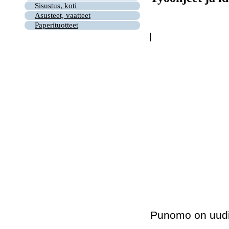
Sisustus, koti
Asusteet, vaatteet
Paperituotteet
Punomo on uudi