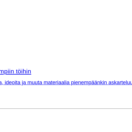
mpiin töihin
a, ideoita ja muuta materiaalia pienempäänkin askarteluu