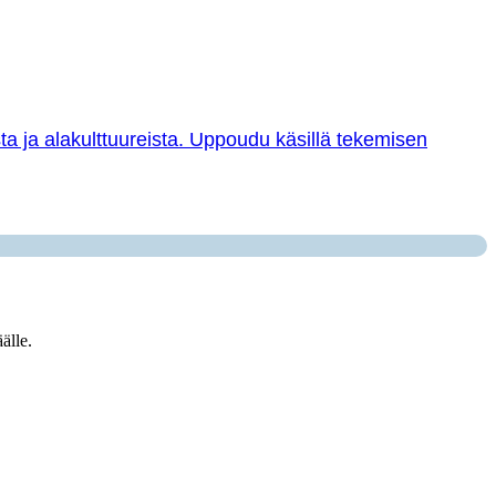
sta ja alakulttuureista. Uppoudu käsillä tekemisen
älle.