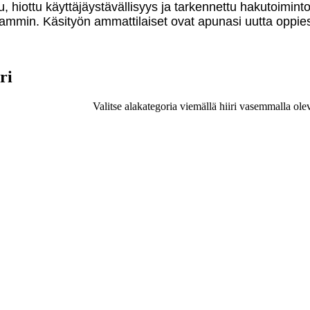
u, hiottu käyttäjäystävällisyys ja tarkennettu hakutoimint
mmin. Käsityön ammattilaiset ovat apunasi uutta oppies
ri
Valitse alakategoria viemällä hiiri vasemmalla ole