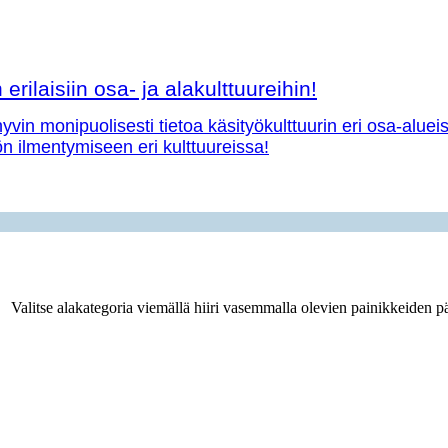
erilaisiin osa- ja alakulttuureihin!
vin monipuolisesti tietoa käsityökulttuurin eri osa-aluei
yön ilmentymiseen eri kulttuureissa!
Valitse alakategoria viemällä hiiri vasemmalla olevien painikkeiden pä