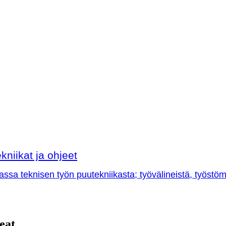
kniikat ja ohjeet
sa teknisen työn puutekniikasta; työvälineistä, työstöme
eat