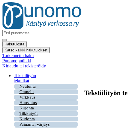
Mene
sisältöön
Search
...
Hakutulosta
Katso kaikki hakutulokset
Tarkennettu haku
Punomoputiikki
Kirjaudu tai rekisteröidy
Tekstiilityön
tekniikat
Neulonta
Tekstiilityön t
Ompelu
Virkkaus
Huovutus
Kirjonta
Tilkkutyöt
Kudonta
Painanta, värjäys