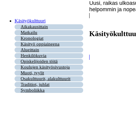
Uusi, raikas ulkoas
helpommin ja nopea
Käsityökulttuuri
Aikakausittain
Käsityökulttuu
Matkailu
Kronologiat
Käsityö oppiaineena
Alueittain
Henkilökuvia
Opiskelijoiden töitä
Koulujen käsityösivustoja
Muoti, tyylit
Osakulttuurit, alakulttuurit
Traditiot, juhlat
Symboliikka