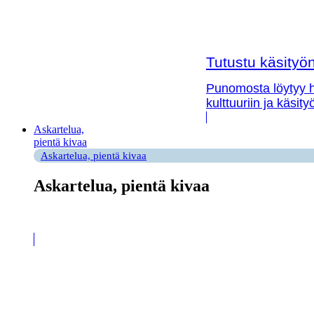
Tutustu käsityön 
Punomosta löytyy hy
kulttuuriin ja käsit
Askartelua,
pientä kivaa
Askartelua, pientä kivaa
Askartelua, pientä kivaa