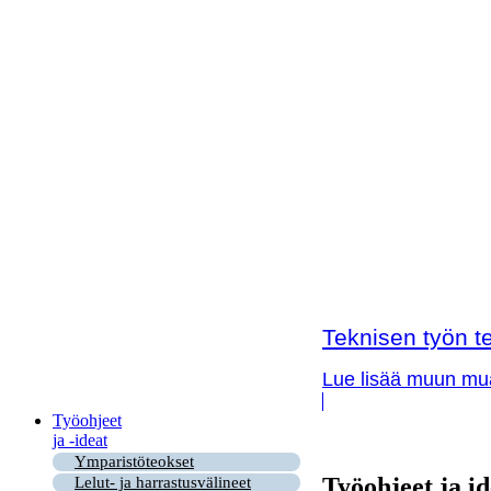
Teknisen työn te
Lue lisää muun muas
Työohjeet
ja -ideat
Ymparistöteokset
Työohjeet ja id
Lelut- ja harrastusvälineet