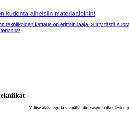
 kudonta-aiheisiin materiaaleihin!
ön tekniikoiden kattaus on erittäin laaja. Siirry tästä su
teriaalia!
tekniikat
Valitse alakategoria viemällä hiiri vasemmalla olevien p