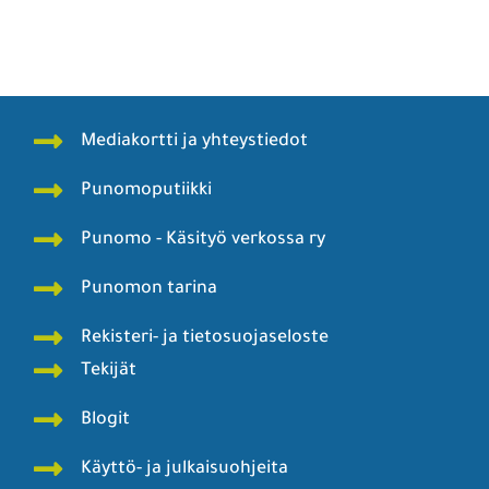
Mainos Punomoon? - tule yhteistyökumppaniksi!
Mediakortti ja yhteystiedot