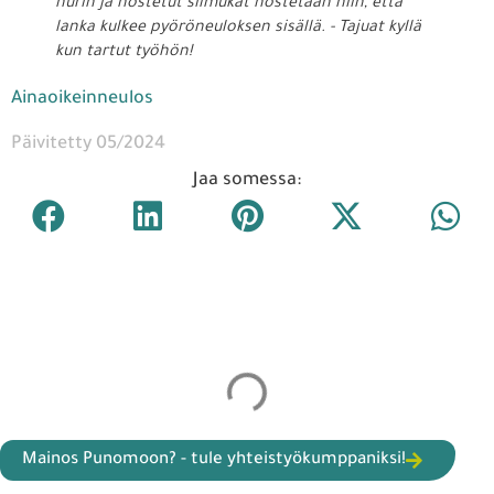
nurin ja nostetut silmukat nostetaan niin, että
lanka kulkee pyöröneuloksen sisällä. - Tajuat kyllä
kun tartut työhön!
Ainaoikeinneulos
Päivitetty 05/2024
Jaa somessa: