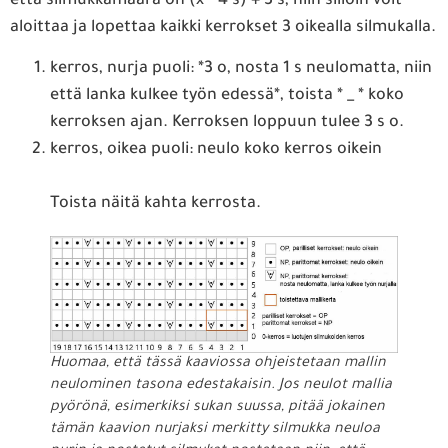
että silmukkamäärä on (x * 4 s) + 3 s, niin silloin voit
aloittaa ja lopettaa kaikki kerrokset 3 oikealla silmukalla.
kerros, nurja puoli: *3 o, nosta 1 s neulomatta, niin
että lanka kulkee työn edessä*, toista * _ * koko
kerroksen ajan. Kerroksen loppuun tulee 3 s o.
kerros, oikea puoli: neulo koko kerros oikein
Toista näitä kahta kerrosta.
Huomaa, että tässä kaaviossa ohjeistetaan mallin
neulominen tasona edestakaisin. Jos neulot mallia
pyörönä, esimerkiksi sukan suussa, pitää jokainen
tämän kaavion nurjaksi merkitty silmukka neuloa