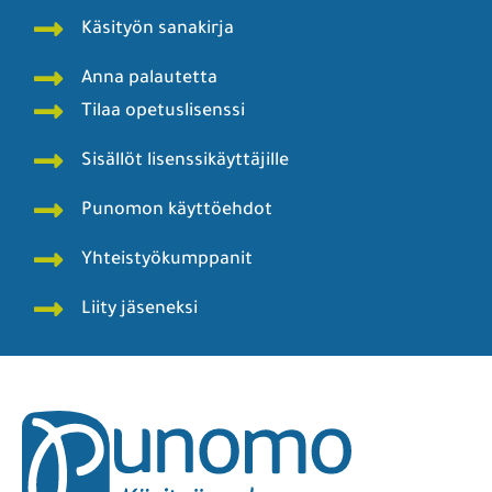
Punomoputiikki
Punomo - Käsityö verkossa ry
Punomon tarina
Rekisteri- ja tietosuojaseloste
Tekijät
Blogit
Käyttö- ja julkaisuohjeita
Käsityön sanakirja
Anna palautetta
Tilaa opetuslisenssi