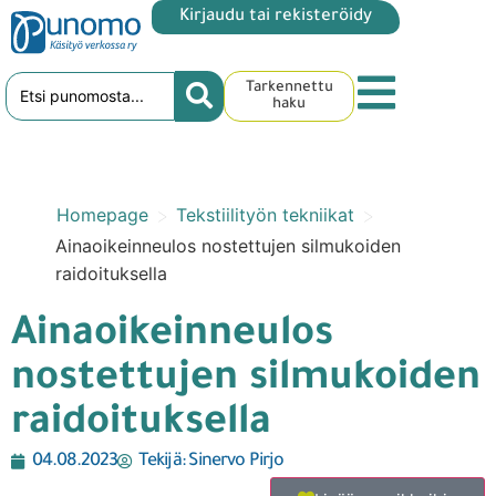
Kirjaudu tai rekisteröidy
Tarkennettu
haku
>
>
Homepage
Tekstiilityön tekniikat
Ainaoikeinneulos nostettujen silmukoiden
raidoituksella
Ainaoikeinneulos
nostettujen silmukoiden
raidoituksella
04.08.2023
Tekijä:
Sinervo Pirjo