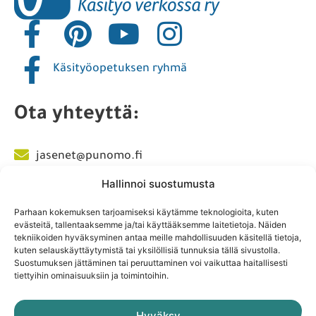
Sisällöt lisenssikäyttäjille
Punomon käyttöehdot
Yhteistyökumppanit
Liity jäseneksi
Hallinnoi suostumusta
Parhaan kokemuksen tarjoamiseksi käytämme teknologioita, kuten
evästeitä, tallentaaksemme ja/tai käyttääksemme laitetietoja. Näiden
tekniikoiden hyväksyminen antaa meille mahdollisuuden käsitellä tietoja,
kuten selauskäyttäytymistä tai yksilöllisiä tunnuksia tällä sivustolla.
Suostumuksen jättäminen tai peruuttaminen voi vaikuttaa haitallisesti
tiettyihin ominaisuuksiin ja toimintoihin.
Käsityöopetuksen ryhmä
Hyväksy