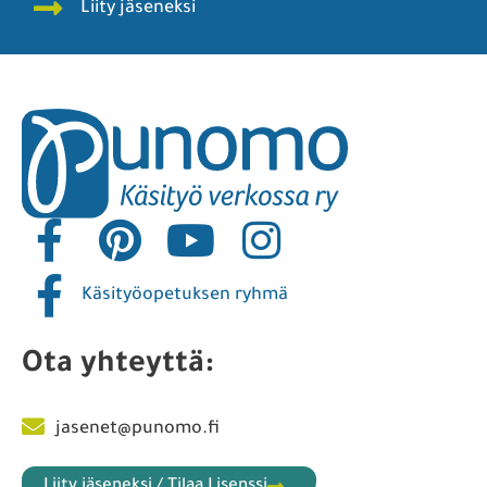
Liity jäseneksi
Käsityöopetuksen ryhmä
Ota yhteyttä:
jasenet@punomo.fi
Liity jäseneksi / Tilaa Lisenssi