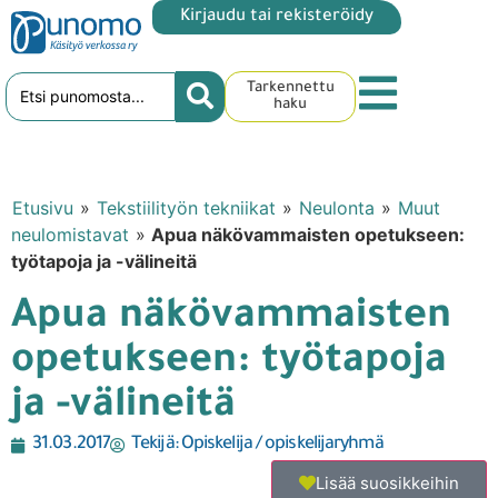
Kirjaudu tai rekisteröidy
Tarkennettu
haku
Etusivu
»
Tekstiilityön tekniikat
»
Neulonta
»
Muut
neulomistavat
»
Apua näkövammaisten opetukseen:
työtapoja ja -välineitä
Apua näkövammaisten
opetukseen: työtapoja
ja -välineitä
31.03.2017
Tekijä:
Opiskelija / opiskelijaryhmä
Lisää suosikkeihin