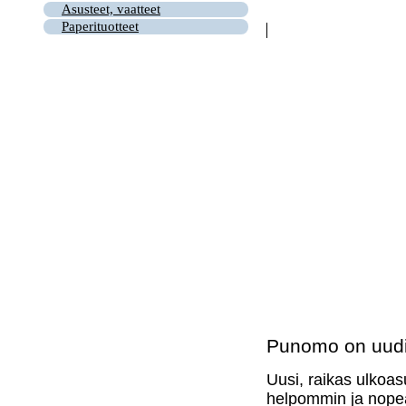
Asusteet, vaatteet
Paperituotteet
Punomo on uudi
Uusi, raikas ulkoas
helpommin ja nopea