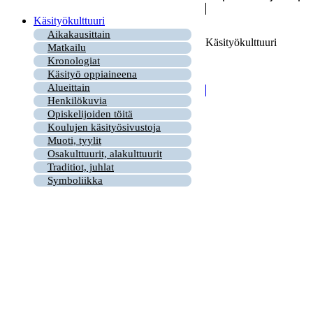
Käsityökulttuuri
Aikakausittain
Käsityökulttuuri
Matkailu
Kronologiat
Käsityö oppiaineena
Alueittain
Henkilökuvia
Opiskelijoiden töitä
Koulujen käsityösivustoja
Muoti, tyylit
Osakulttuurit, alakulttuurit
Traditiot, juhlat
Symboliikka