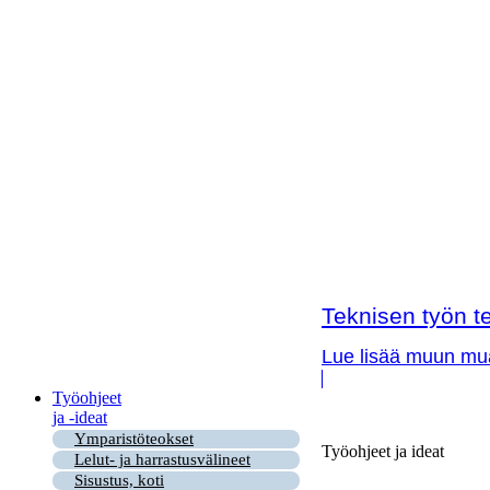
Teknisen työn te
Lue lisää muun muas
Työohjeet
ja -ideat
Ymparistöteokset
Työohjeet ja ideat
Lelut- ja harrastusvälineet
Sisustus, koti