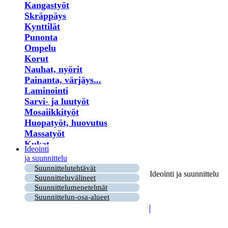
Kangastyöt
Skräppäys
Kynttilät
Punonta
Ompelu
Korut
Nauhat, nyörit
Painanta, värjäys...
Laminointi
Sarvi- ja luutyöt
Mosaiikkityöt
Huopatyöt, huovutus
Massatyöt
Kukat
Ideointi
Lastu- ja puutyöt
ja suunnittelu
Virkkaus
Suunnittelutehtävät
Ideointi ja suunnittelu
Helmet
Suunnitteluvälineet
Puu- ja risutyöt
Suunnittelumenetelmät
Paperi
Suunnittelun-osa-alueet
Kirjonta
Ryijy