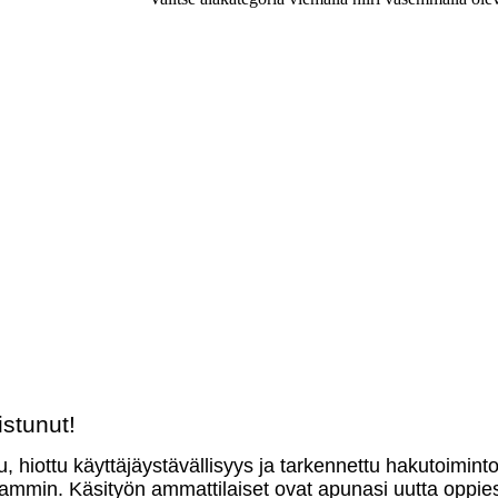
stunut!
u, hiottu käyttäjäystävällisyys ja tarkennettu hakutoimint
mmin. Käsityön ammattilaiset ovat apunasi uutta oppies