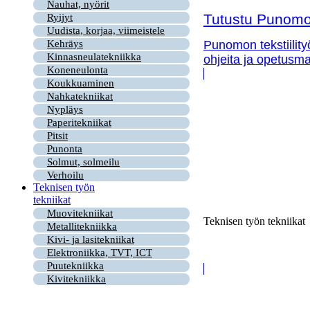
Nauhat, nyörit
Tutustu Punomon
Ryijyt
Uudista, korjaa, viimeistele
Kehräys
Punomon tekstiility
Kinnasneulatekniikka
ohjeita ja opetusma
Koneneulonta
Koukkuaminen
Nahkatekniikat
Nypläys
Paperitekniikat
Pitsit
Punonta
Solmut, solmeilu
Verhoilu
Teknisen työn
tekniikat
Muovitekniikat
Teknisen työn tekniikat
Metallitekniikka
Kivi- ja lasitekniikat
Elektroniikka, TVT, ICT
Puutekniikka
Kivitekniikka