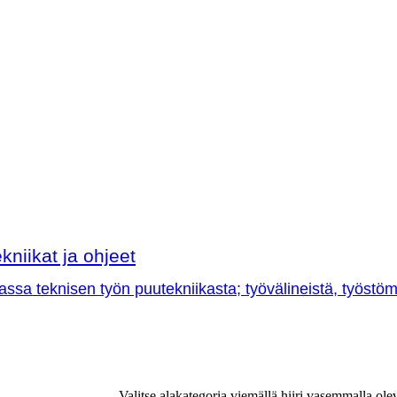
kniikat ja ohjeet
sa teknisen työn puutekniikasta; työvälineistä, työstöme
Valitse alakategoria viemällä hiiri vasemmalla ole