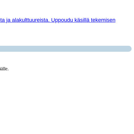
sta ja alakulttuureista. Uppoudu käsillä tekemisen
älle.