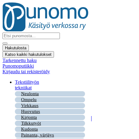
Mene
sisältöön
Search
...
Hakutulosta
Katso kaikki hakutulokset
Tarkennettu haku
Punomoputiikki
Kirjaudu tai rekisteröidy
Tekstiilityön
tekniikat
Neulonta
Ompelu
Virkkaus
Huovutus
Kirjonta
Tilkkutyöt
Kudonta
Painanta, värjäys