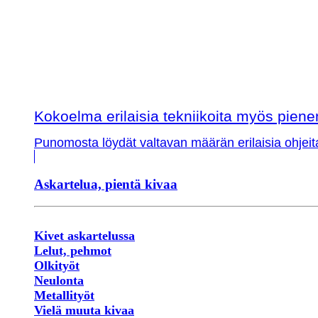
Kokoelma erilaisia tekniikoita myös piene
Punomosta löydät valtavan määrän erilaisia ohjeit
Askartelua, pientä kivaa
Kivet askartelussa
Lelut, pehmot
Olkityöt
Neulonta
Metallityöt
Vielä muuta kivaa