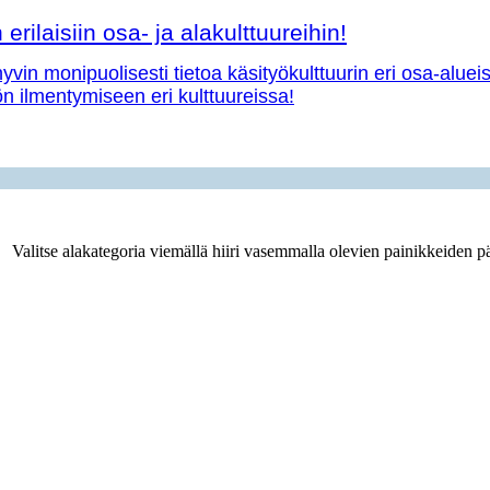
erilaisiin osa- ja alakulttuureihin!
vin monipuolisesti tietoa käsityökulttuurin eri osa-aluei
yön ilmentymiseen eri kulttuureissa!
Valitse alakategoria viemällä hiiri vasemmalla olevien painikkeiden pä