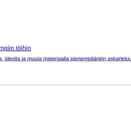
mpiin töihin
a, ideoita ja muuta materiaalia pienempäänkin askarteluu