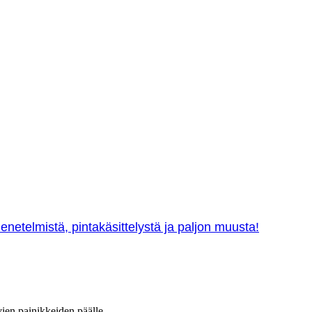
netelmistä, pintakäsittelystä ja paljon muusta!
vien painikkeiden päälle.