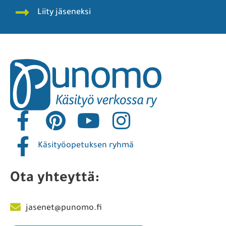
Liity jäseneksi
Käsityöopetuksen ryhmä
Ota yhteyttä:
jasenet@punomo.fi