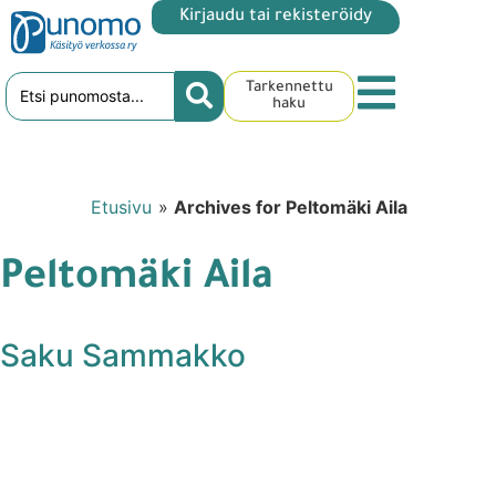
Kirjaudu tai rekisteröidy
Tarkennettu
haku
Etusivu
»
Archives for Peltomäki Aila
Peltomäki Aila
Saku Sammakko