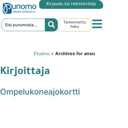
Kirjaudu tai rekisteröidy
Tarkennettu
haku
Etusivu
»
Archives for ansu
Kirjoittaja
Ompelukoneajokortti