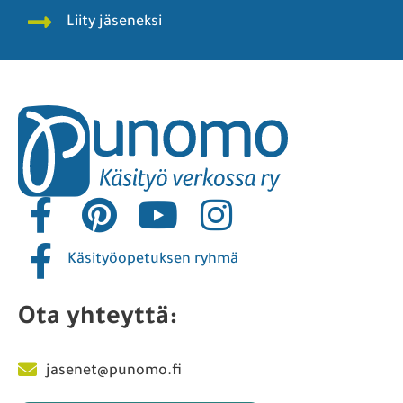
Liity jäseneksi
Käsityöopetuksen ryhmä
Ota yhteyttä:
jasenet@punomo.fi