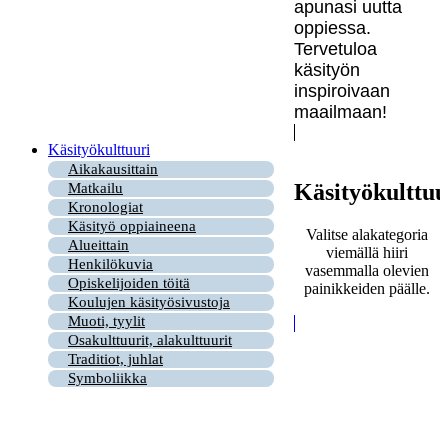
apunasi uutta
oppiessa.
Tervetuloa
käsityön
inspiroivaan
maailmaan!
Käsityökulttuuri
Aikakausittain
Käsityökulttuu
Matkailu
Kronologiat
Käsityö oppiaineena
Valitse alakategoria
Alueittain
viemällä hiiri
Henkilökuvia
vasemmalla olevien
Opiskelijoiden töitä
painikkeiden päälle.
Koulujen käsityösivustoja
Muoti, tyylit
Osakulttuurit, alakulttuurit
Traditiot, juhlat
Symboliikka