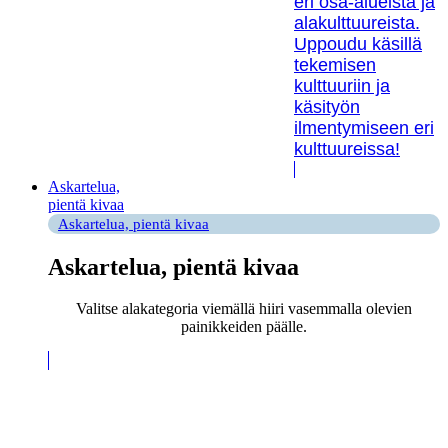
eri osa-alueista ja
alakulttuureista.
Uppoudu käsillä
tekemisen
kulttuuriin ja
käsityön
ilmentymiseen eri
kulttuureissa!
Askartelua,
pientä kivaa
Askartelua, pientä kivaa
Askartelua, pientä kivaa
Valitse alakategoria viemällä hiiri vasemmalla olevien
painikkeiden päälle.