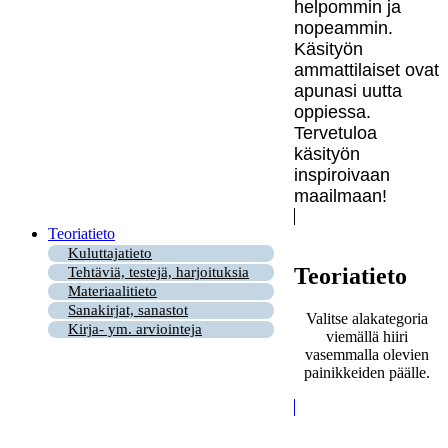
helpommin ja
nopeammin.
Käsityön
ammattilaiset ovat
apunasi uutta
oppiessa.
Tervetuloa
käsityön
inspiroivaan
maailmaan!
Teoriatieto
Kuluttajatieto
Teoriatieto
Tehtäviä, testejä, harjoituksia
Materiaalitieto
Sanakirjat, sanastot
Valitse alakategoria
Kirja- ym. arviointeja
viemällä hiiri
vasemmalla olevien
painikkeiden päälle.