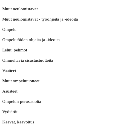
Muut neulomistavat
Muut neulomistavat - työohjeita ja -ideoita
Ompelu
Ompelutöiden ohjeita ja -ideoita
Lelut, pehmot
Ommeltavia sisustustuotteita
Vaatteet
Muut ompelutuotteet
Asusteet
Ompelun perusasioita
Vyötäröt
Kaavat, kaavoitus