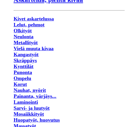
Kivet askartelussa
Lelut, pehmot
Olkityöt
Neulonta
Metallityöt
Vielä muuta kivaa
Kangastyöt
Skräppäys
Kynttilät
Punonta
Ompelu
Korut
Nauhat, nyörit
Painanta, värjäys...
Laminointi
Sarvi- ja luutyöt
Mosaiikkityöt
Huopatyöt, huovutus
Massatyöt