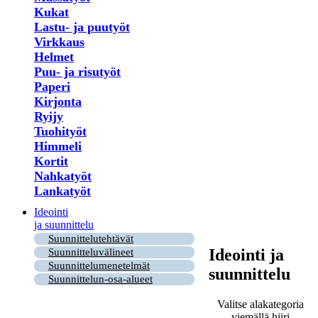
Kukat
Lastu- ja puutyöt
Virkkaus
Helmet
Puu- ja risutyöt
Paperi
Kirjonta
Ryijy
Tuohityöt
Himmeli
Kortit
Nahkatyöt
Lankatyöt
Ideointi
ja suunnittelu
Suunnittelutehtävät
Ideointi ja
Suunnitteluvälineet
Suunnittelumenetelmät
suunnittelu
Suunnittelun-osa-alueet
Valitse alakategoria
viemällä hiiri