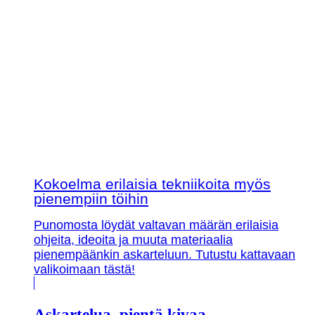
Kokoelma erilaisia tekniikoita myös
pienempiin töihin
Punomosta löydät valtavan määrän erilaisia
ohjeita, ideoita ja muuta materiaalia
pienempäänkin askarteluun. Tutustu kattavaan
valikoimaan tästä!
Askartelua, pientä kivaa