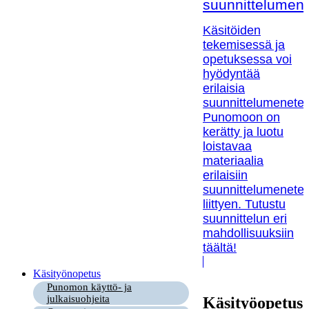
suunnittelumen
Käsitöiden
tekemisessä ja
opetuksessa voi
hyödyntää
erilaisia
suunnittelumenetel
Punomoon on
kerätty ja luotu
loistavaa
materiaalia
erilaisiin
suunnittelumenetel
liittyen. Tutustu
suunnittelun eri
mahdollisuuksiin
täältä!
Käsityönopetus
Punomon käyttö- ja
julkaisuohjeita
Käsityöopetus