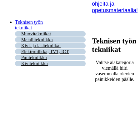
ohjeita ja
opetusmateriaalia!
Teknisen työn
tekniikat
Muovitekniikat
Teknisen työn
Metallitekniikka
Kivi- ja lasitekniikat
tekniikat
Elektroniikka, TVT, ICT
Puutekniikka
Valitse alakategoria
Kivitekniikka
viemällä hiiri
vasemmalla olevien
painikkeiden päälle.