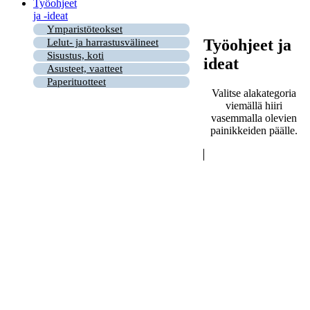
Työohjeet
ja -ideat
Ymparistöteokset
Työohjeet ja
Lelut- ja harrastusvälineet
Sisustus, koti
ideat
Asusteet, vaatteet
Paperituotteet
Valitse alakategoria
viemällä hiiri
vasemmalla olevien
painikkeiden päälle.