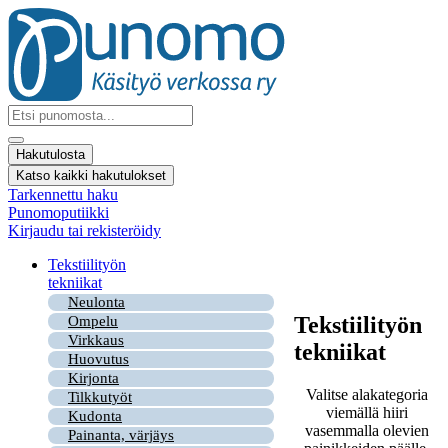
Mene
sisältöön
Search
...
Hakutulosta
Katso kaikki hakutulokset
Tarkennettu haku
Punomoputiikki
Kirjaudu tai rekisteröidy
Tekstiilityön
tekniikat
Neulonta
Tekstiilityön
Ompelu
Virkkaus
tekniikat
Huovutus
Kirjonta
Valitse alakategoria
Tilkkutyöt
viemällä hiiri
Kudonta
vasemmalla olevien
Painanta, värjäys