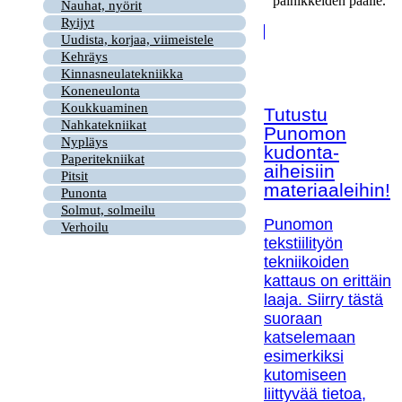
painikkeiden päälle.
Nauhat, nyörit
Ryijyt
Uudista, korjaa, viimeistele
Kehräys
Kinnasneulatekniikka
Koneneulonta
Koukkuaminen
Tutustu
Nahkatekniikat
Punomon
Nypläys
kudonta-
Paperitekniikat
aiheisiin
Pitsit
materiaaleihin!
Punonta
Solmut, solmeilu
Punomon
Verhoilu
tekstiilityön
tekniikoiden
kattaus on erittäin
laaja. Siirry tästä
suoraan
katselemaan
esimerkiksi
kutomiseen
liittyvää tietoa,