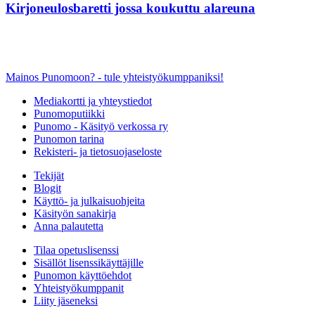
Kirjoneulosbaretti jossa koukuttu alareuna
Mainos Punomoon? - tule yhteistyökumppaniksi!
Mediakortti ja yhteystiedot
Punomoputiikki
Punomo - Käsityö verkossa ry
Punomon tarina
Rekisteri- ja tietosuojaseloste
Tekijät
Blogit
Käyttö- ja julkaisuohjeita
Käsityön sanakirja
Anna palautetta
Tilaa opetuslisenssi
Sisällöt lisenssikäyttäjille
Punomon käyttöehdot
Yhteistyökumppanit
Liity jäseneksi