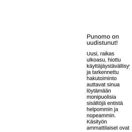
Punomo on
uudistunut!
Uusi, raikas
ulkoasu, hiottu
käyttäjäystävällisy
ja tarkennettu
hakutoiminto
auttavat sinua
löytämään
monipuolisia
sisältöjä entistä
helpommin ja
nopeammin.
Käsityön
ammattilaiset ovat