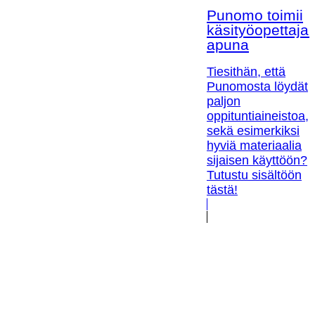
Punomo toimii
käsityöopettaja
apuna
Tiesithän, että
Punomosta löydät
paljon
oppituntiaineistoa,
sekä esimerkiksi
hyviä materiaalia
sijaisen käyttöön?
Tutustu sisältöön
tästä!