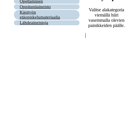
Opettaminen
Oppituntiaineisto
Valitse alakategoria
Käsityön
viemällä hiiri
etäopiskelumateriaalia
vasemmalla olevien
Lähdeaineistoja
painikkeiden päälle.