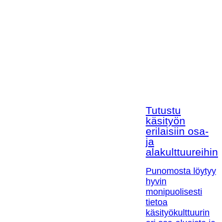
Tutustu
käsityön
erilaisiin osa-
ja
alakulttuureihin!
Punomosta löytyy
hyvin
monipuolisesti
tietoa
käsityökulttuurin