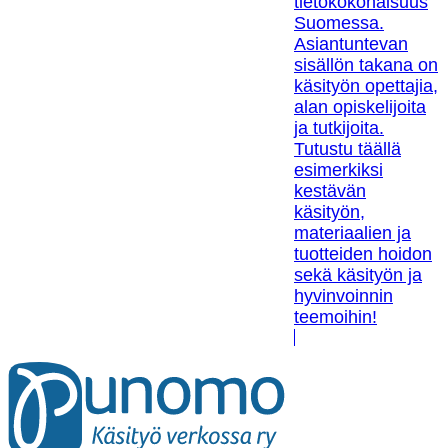
tietokokonaisuus
Suomessa.
Asiantuntevan
sisällön takana on
käsityön opettajia,
alan opiskelijoita
ja tutkijoita.
Tutustu täällä
esimerkiksi
kestävän
käsityön,
materiaalien ja
tuotteiden hoidon
sekä käsityön ja
hyvinvoinnin
teemoihin!