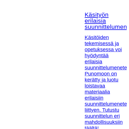
Käsityön
erilaisia
suunnittelumen
Käsitöiden
tekemisessä ja
opetuksessa voi
hyödyntää
erilaisia
suunnittelumenetel
Punomoon on
kerätty ja luotu
loistavaa
materiaalia
erilaisiin
suunnittelumenetel
liittyen. Tutustu
suunnittelun eri
mahdollisuuksiin
täältä!