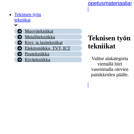
opetusmateriaalia!
Teknisen työn
tekniikat
Muovitekniikat
Teknisen työn
Metallitekniikka
Kivi- ja lasitekniikat
tekniikat
Elektroniikka, TVT, ICT
Puutekniikka
Valitse alakategoria
Kivitekniikka
viemällä hiiri
vasemmalla olevien
painikkeiden päälle.