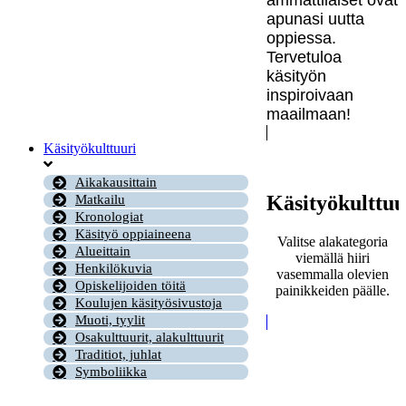
apunasi uutta
oppiessa.
Tervetuloa
käsityön
inspiroivaan
maailmaan!
Käsityökulttuuri
Aikakausittain
Käsityökulttuu
Matkailu
Kronologiat
Käsityö oppiaineena
Valitse alakategoria
Alueittain
viemällä hiiri
Henkilökuvia
vasemmalla olevien
Opiskelijoiden töitä
painikkeiden päälle.
Koulujen käsityösivustoja
Muoti, tyylit
Osakulttuurit, alakulttuurit
Traditiot, juhlat
Symboliikka