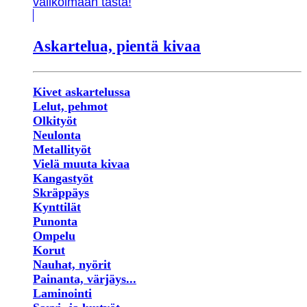
valikoimaan tästä!
Askartelua, pientä kivaa
Kivet askartelussa
Lelut, pehmot
Olkityöt
Neulonta
Metallityöt
Vielä muuta kivaa
Kangastyöt
Skräppäys
Kynttilät
Punonta
Ompelu
Korut
Nauhat, nyörit
Painanta, värjäys...
Laminointi