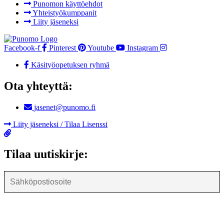
Punomon käyttöehdot
Yhteistyökumppanit
Liity jäseneksi
Facebook-f
Pinterest
Youtube
Instagram
Käsityöopetuksen ryhmä
Ota yhteyttä:
jasenet@punomo.fi
Liity jäseneksi / Tilaa Lisenssi
Tilaa uutiskirje: