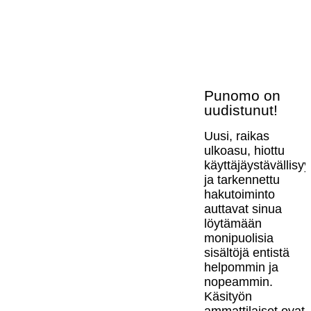
Punomo on
uudistunut!
Uusi, raikas
ulkoasu, hiottu
käyttäjäystävällisy
ja tarkennettu
hakutoiminto
auttavat sinua
löytämään
monipuolisia
sisältöjä entistä
helpommin ja
nopeammin.
Käsityön
ammattilaiset ovat