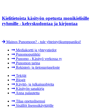
Kielitietoista käsityön opetusta monikielisille
ryhmille - kehyskudontaa ja kirjontaa
Mainos Punomoon? - tule yhteistyökumppaniksi!
Mediakortti ja yhteystiedot
Punomoputiikki
Punomo - Käsityö verkossa ry
Punomon tarina
Rekisteri- ja tietosuojaseloste
Tekijät
Blogit
Käyttö- ja julkaisuohjeita
Käsityön sanakirja
Anna palautetta
Tilaa opetuslisenssi
Sisällöt lisenssikäyttäjille