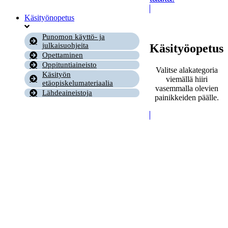
Käsityönopetus
Punomon käyttö- ja
julkaisuohjeita
Käsityöopetus
Opettaminen
Oppituntiaineisto
Valitse alakategoria
Käsityön
viemällä hiiri
etäopiskelumateriaalia
vasemmalla olevien
Lähdeaineistoja
painikkeiden päälle.