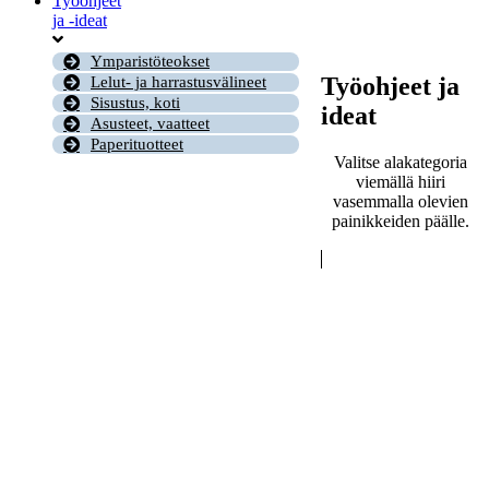
Työohjeet
ja -ideat
Ymparistöteokset
Työohjeet ja
Lelut- ja harrastusvälineet
Sisustus, koti
ideat
Asusteet, vaatteet
Paperituotteet
Valitse alakategoria
viemällä hiiri
vasemmalla olevien
painikkeiden päälle.