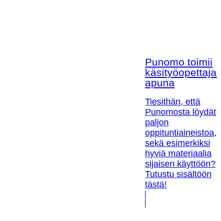
Punomo toimii
käsityöopettaja
apuna
Tiesithän, että
Punomosta löydät
paljon
oppituntiaineistoa,
sekä esimerkiksi
hyviä materiaalia
sijaisen käyttöön?
Tutustu sisältöön
tästä!