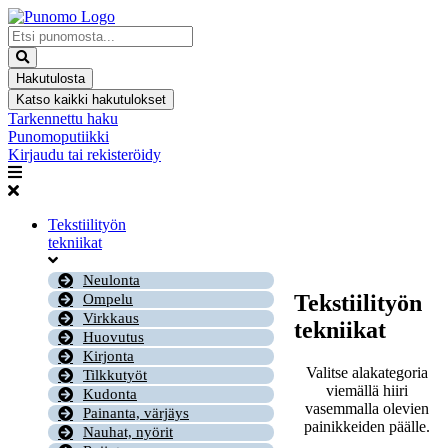
Mene
sisältöön
Search
...
Hakutulosta
Katso kaikki hakutulokset
Tarkennettu haku
Punomoputiikki
Kirjaudu tai rekisteröidy
Tekstiilityön
tekniikat
Neulonta
Tekstiilityön
Ompelu
Virkkaus
tekniikat
Huovutus
Kirjonta
Valitse alakategoria
Tilkkutyöt
viemällä hiiri
Kudonta
vasemmalla olevien
Painanta, värjäys
painikkeiden päälle.
Nauhat, nyörit