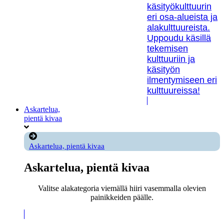
käsityökulttuurin
eri osa-alueista ja
alakulttuureista.
Uppoudu käsillä
tekemisen
kulttuuriin ja
käsityön
ilmentymiseen eri
kulttuureissa!
Askartelua,
pientä kivaa
Askartelua, pientä kivaa
Askartelua, pientä kivaa
Valitse alakategoria viemällä hiiri vasemmalla olevien
painikkeiden päälle.