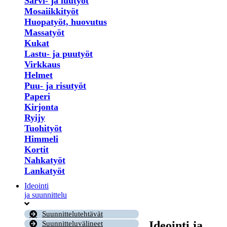
Sarvi- ja luutyöt
Mosaiikkityöt
Huopatyöt, huovutus
Massatyöt
Kukat
Lastu- ja puutyöt
Virkkaus
Helmet
Puu- ja risutyöt
Paperi
Kirjonta
Ryijy
Tuohityöt
Himmeli
Kortit
Nahkatyöt
Lankatyöt
Ideointi
ja suunnittelu
Suunnittelutehtävät
Ideointi ja
Suunnitteluvälineet