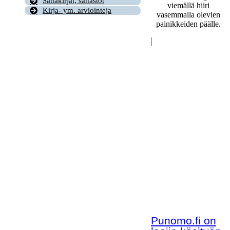
Sanakirjat, sanastot
viemällä hiiri
Kirja- ym. arviointeja
vasemmalla olevien
painikkeiden päälle.
Punomo.fi on