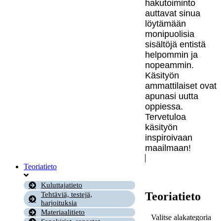
hakutoiminto
auttavat sinua
löytämään
monipuolisia
sisältöjä entistä
helpommin ja
nopeammin.
Käsityön
ammattilaiset ovat
apunasi uutta
oppiessa.
Tervetuloa
käsityön
inspiroivaan
maailmaan!
Teoriatieto
Kuluttajatieto
Teoriatieto
Tehtäviä, testejä,
harjoituksia
Materiaalitieto
Valitse alakategoria