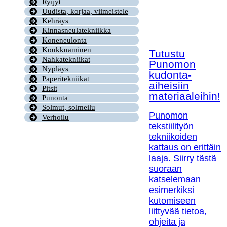
Ryijyt
Uudista, korjaa, viimeistele
Kehräys
Kinnasneulatekniikka
Koneneulonta
Koukkuaminen
Tutustu
Nahkatekniikat
Punomon
Nypläys
kudonta-
Paperitekniikat
aiheisiin
Pitsit
materiaaleihin!
Punonta
Solmut, solmeilu
Punomon
Verhoilu
tekstiilityön
tekniikoiden
kattaus on erittäin
laaja. Siirry tästä
suoraan
katselemaan
esimerkiksi
kutomiseen
liittyvää tietoa,
ohjeita ja