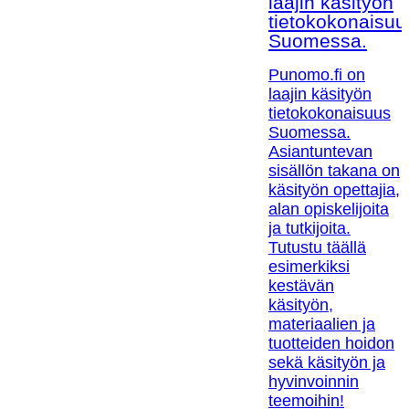
laajin käsityön
tietokokonaisuu
Suomessa.
Punomo.fi on
laajin käsityön
tietokokonaisuus
Suomessa.
Asiantuntevan
sisällön takana on
käsityön opettajia,
alan opiskelijoita
ja tutkijoita.
Tutustu täällä
esimerkiksi
kestävän
käsityön,
materiaalien ja
tuotteiden hoidon
sekä käsityön ja
hyvinvoinnin
teemoihin!