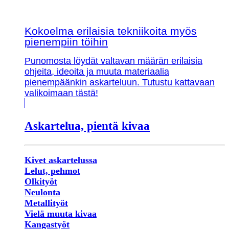
Kokoelma erilaisia tekniikoita myös
pienempiin töihin
Punomosta löydät valtavan määrän erilaisia
ohjeita, ideoita ja muuta materiaalia
pienempäänkin askarteluun. Tutustu kattavaan
valikoimaan tästä!
Askartelua, pientä kivaa
Kivet askartelussa
Lelut, pehmot
Olkityöt
Neulonta
Metallityöt
Vielä muuta kivaa
Kangastyöt