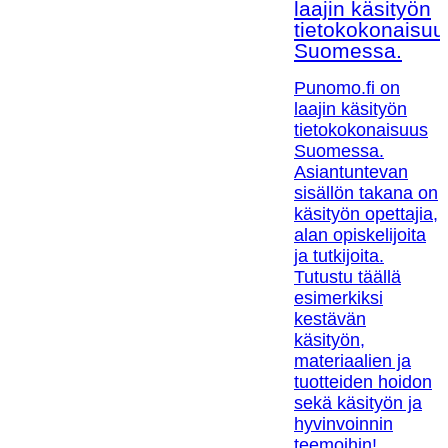
laajin käsityön
tietokokonaisuu
Suomessa.
Punomo.fi on
laajin käsityön
tietokokonaisuus
Suomessa.
Asiantuntevan
sisällön takana on
käsityön opettajia,
alan opiskelijoita
ja tutkijoita.
Tutustu täällä
esimerkiksi
kestävän
käsityön,
materiaalien ja
tuotteiden hoidon
sekä käsityön ja
hyvinvoinnin
teemoihin!