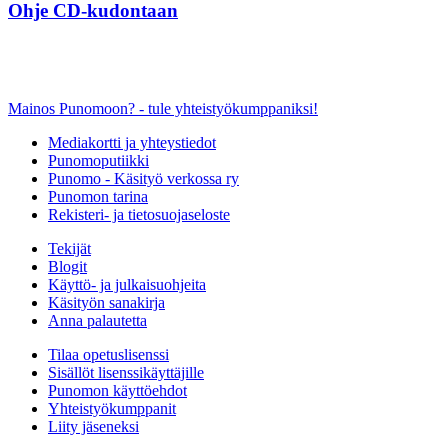
Ohje CD-kudontaan
Mainos Punomoon? - tule yhteistyökumppaniksi!
Mediakortti ja yhteystiedot
Punomoputiikki
Punomo - Käsityö verkossa ry
Punomon tarina
Rekisteri- ja tietosuojaseloste
Tekijät
Blogit
Käyttö- ja julkaisuohjeita
Käsityön sanakirja
Anna palautetta
Tilaa opetuslisenssi
Sisällöt lisenssikäyttäjille
Punomon käyttöehdot
Yhteistyökumppanit
Liity jäseneksi