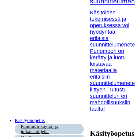
suunnittelumen
Käsitöiden
tekemisessä ja
opetuksessa voi
hyödyntää
erilaisia
suunnittelumenetel
Punomoon on
kerätty ja luotu
loistavaa
materiaalia
erilaisiin
suunnittelumenetel
liittyen. Tutustu
suunnittelun eri
mahdollisuuksiin
täältä!
Käsityönopetus
Punomon käyttö- ja
julkaisuohjeita
Käsityöopetus