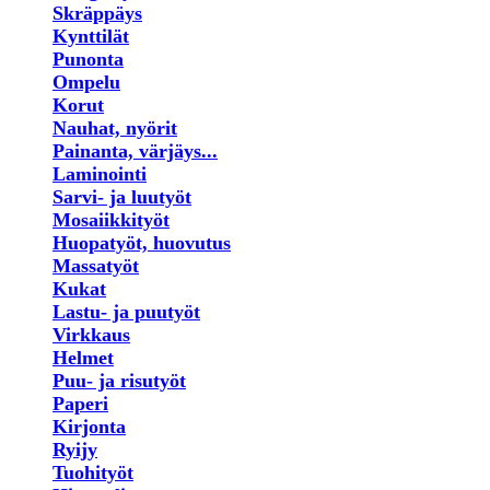
Skräppäys
Kynttilät
Punonta
Ompelu
Korut
Nauhat, nyörit
Painanta, värjäys...
Laminointi
Sarvi- ja luutyöt
Mosaiikkityöt
Huopatyöt, huovutus
Massatyöt
Kukat
Lastu- ja puutyöt
Virkkaus
Helmet
Puu- ja risutyöt
Paperi
Kirjonta
Ryijy
Tuohityöt