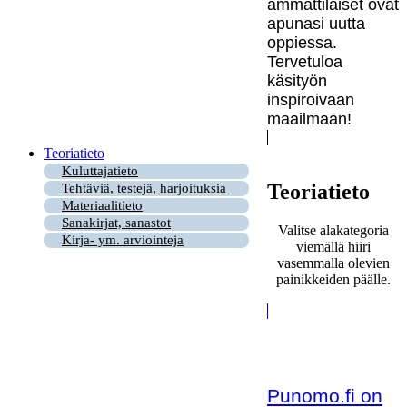
ammattilaiset ovat
apunasi uutta
oppiessa.
Tervetuloa
käsityön
inspiroivaan
maailmaan!
Teoriatieto
Kuluttajatieto
Teoriatieto
Tehtäviä, testejä, harjoituksia
Materiaalitieto
Sanakirjat, sanastot
Valitse alakategoria
Kirja- ym. arviointeja
viemällä hiiri
vasemmalla olevien
painikkeiden päälle.
Punomo.fi on