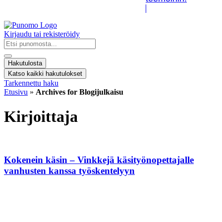
Kirjaudu tai rekisteröidy
Search
...
Hakutulosta
Katso kaikki hakutulokset
Tarkennettu haku
Etusivu
»
Archives for Blogijulkaisu
Kirjoittaja
Kokenein käsin – Vinkkejä käsityönopettajalle
vanhusten kanssa työskentelyyn