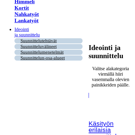
Himmeli
Kortit
Nahkatyöt
Lankatyöt
Ideointi
ja suunnittelu
Suunnittelutehtävät
Ideointi ja
Suunnitteluvälineet
Suunnittelumenetelmät
suunnittelu
Suunnittelun-osa-alueet
Valitse alakategoria
viemällä hiiri
vasemmalla olevien
painikkeiden päälle.
Käsityön
erilaisia