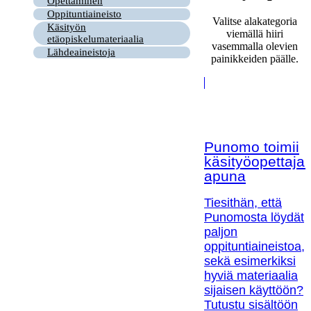
Opettaminen
Oppituntiaineisto
Valitse alakategoria
Käsityön
viemällä hiiri
etäopiskelumateriaalia
vasemmalla olevien
Lähdeaineistoja
painikkeiden päälle.
Punomo toimii
käsityöopettaja
apuna
Tiesithän, että
Punomosta löydät
paljon
oppituntiaineistoa,
sekä esimerkiksi
hyviä materiaalia
sijaisen käyttöön?
Tutustu sisältöön