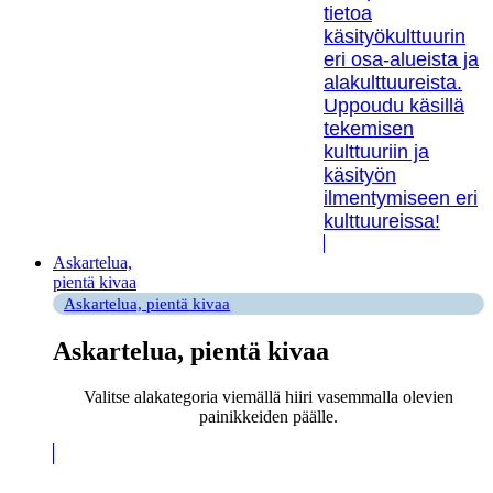
tietoa
käsityökulttuurin
eri osa-alueista ja
alakulttuureista.
Uppoudu käsillä
tekemisen
kulttuuriin ja
käsityön
ilmentymiseen eri
kulttuureissa!
Askartelua,
pientä kivaa
Askartelua, pientä kivaa
Askartelua, pientä kivaa
Valitse alakategoria viemällä hiiri vasemmalla olevien
painikkeiden päälle.