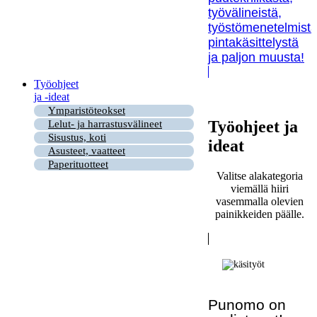
työvälineistä,
työstömenetelmistä
pintakäsittelystä
ja paljon muusta!
Työohjeet
ja -ideat
Ymparistöteokset
Työohjeet ja
Lelut- ja harrastusvälineet
Sisustus, koti
ideat
Asusteet, vaatteet
Paperituotteet
Valitse alakategoria
viemällä hiiri
vasemmalla olevien
painikkeiden päälle.
Punomo on