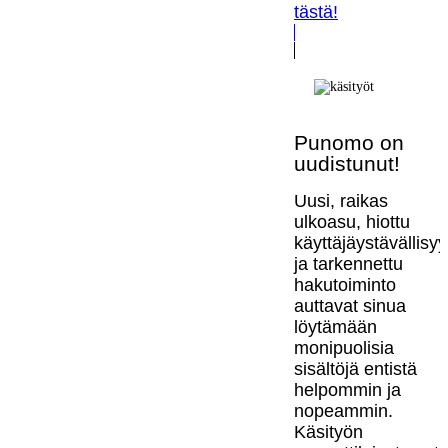
tästä!
Punomo on
uudistunut!
Uusi, raikas
ulkoasu, hiottu
käyttäjäystävällisy
ja tarkennettu
hakutoiminto
auttavat sinua
löytämään
monipuolisia
sisältöjä entistä
helpommin ja
nopeammin.
Käsityön