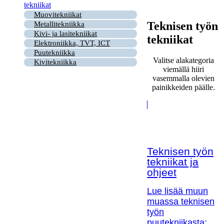
tekniikat
Muovitekniikat
Teknisen työn
Metallitekniikka
Kivi- ja lasitekniikat
tekniikat
Elektroniikka, TVT, ICT
Puutekniikka
Valitse alakategoria
Kivitekniikka
viemällä hiiri
vasemmalla olevien
painikkeiden päälle.
Teknisen työn
tekniikat ja
ohjeet
Lue lisää muun
muassa teknisen
työn
puutekniikasta;