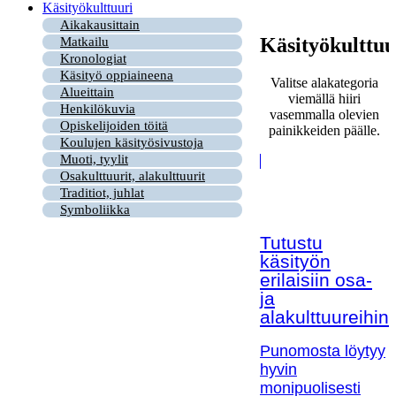
Käsityökulttuuri
Aikakausittain
Käsityökulttuu
Matkailu
Kronologiat
Käsityö oppiaineena
Valitse alakategoria
Alueittain
viemällä hiiri
Henkilökuvia
vasemmalla olevien
Opiskelijoiden töitä
painikkeiden päälle.
Koulujen käsityösivustoja
Muoti, tyylit
Osakulttuurit, alakulttuurit
Traditiot, juhlat
Symboliikka
Tutustu
käsityön
erilaisiin osa-
ja
alakulttuureihin!
Punomosta löytyy
hyvin
monipuolisesti