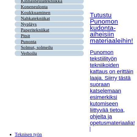
Kinnasneulatekniikka
Koneneulonta
Koukkuaminen
Tutustu
Nahkatekniikat
Punomon
Nypläys
kudonta-
Paperitekniikat
aiheisiin
Pitsit
materiaaleihin!
Punonta
Solmut, solmeilu
Punomon
Verhoilu
tekstiilityön
tekniikoiden
kattaus on erittäin
laaja. Siirry tästä
suoraan
katselemaan
esimerkiksi
kutomiseen
liittyvää tietoa,
ohjeita ja
opetusmateriaalia!
Teknisen työn