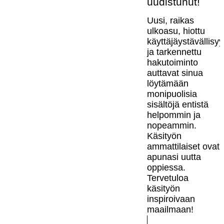
uudistunut!
Uusi, raikas
ulkoasu, hiottu
käyttäjäystävällisy
ja tarkennettu
hakutoiminto
auttavat sinua
löytämään
monipuolisia
sisältöjä entistä
helpommin ja
nopeammin.
Käsityön
ammattilaiset ovat
apunasi uutta
oppiessa.
Tervetuloa
käsityön
inspiroivaan
maailmaan!