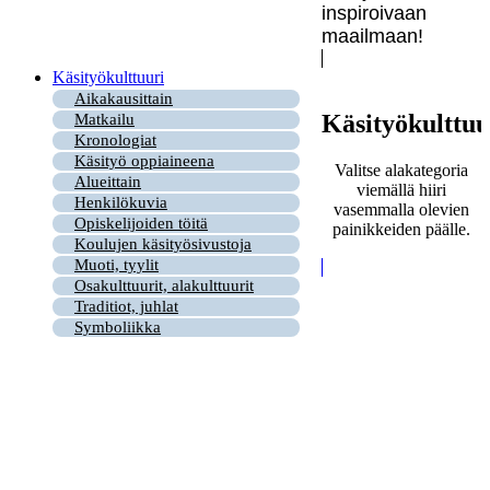
inspiroivaan
maailmaan!
Käsityökulttuuri
Aikakausittain
Käsityökulttuu
Matkailu
Kronologiat
Käsityö oppiaineena
Valitse alakategoria
Alueittain
viemällä hiiri
Henkilökuvia
vasemmalla olevien
Opiskelijoiden töitä
painikkeiden päälle.
Koulujen käsityösivustoja
Muoti, tyylit
Osakulttuurit, alakulttuurit
Traditiot, juhlat
Symboliikka