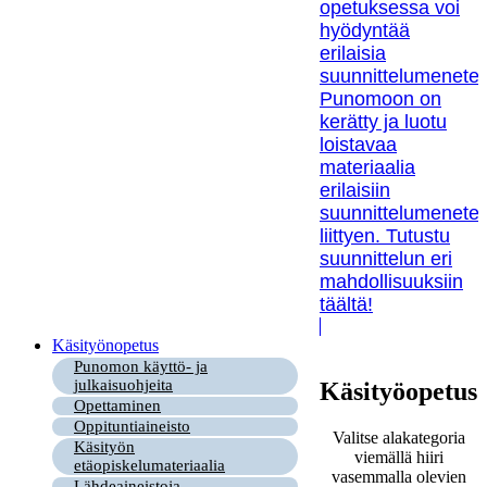
opetuksessa voi
hyödyntää
erilaisia
suunnittelumenetel
Punomoon on
kerätty ja luotu
loistavaa
materiaalia
erilaisiin
suunnittelumenetel
liittyen. Tutustu
suunnittelun eri
mahdollisuuksiin
täältä!
Käsityönopetus
Punomon käyttö- ja
julkaisuohjeita
Käsityöopetus
Opettaminen
Oppituntiaineisto
Valitse alakategoria
Käsityön
viemällä hiiri
etäopiskelumateriaalia
vasemmalla olevien
Lähdeaineistoja