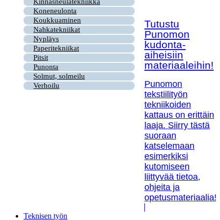
Kinnasneulatekniikka
Koneneulonta
Koukkuaminen
Tutustu
Nahkatekniikat
Punomon
Nypläys
kudonta-
Paperitekniikat
aiheisiin
Pitsit
materiaaleihin!
Punonta
Solmut, solmeilu
Punomon
Verhoilu
tekstiilityön
tekniikoiden
kattaus on erittäin
laaja. Siirry tästä
suoraan
katselemaan
esimerkiksi
kutomiseen
liittyvää tietoa,
ohjeita ja
opetusmateriaalia!
Teknisen työn