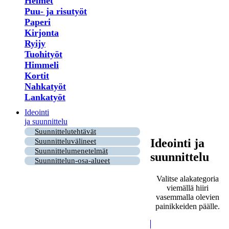
Helmet
Puu- ja risutyöt
Paperi
Kirjonta
Ryijy
Tuohityöt
Himmeli
Kortit
Nahkatyöt
Lankatyöt
Ideointi
ja suunnittelu
Suunnittelutehtävät
Ideointi ja
Suunnitteluvälineet
Suunnittelumenetelmät
suunnittelu
Suunnittelun-osa-alueet
Valitse alakategoria
viemällä hiiri
vasemmalla olevien
painikkeiden päälle.