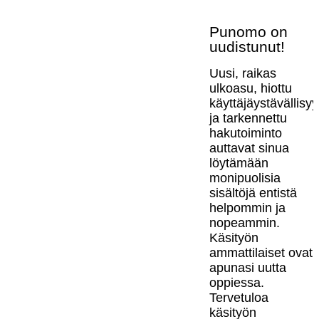
Punomo on
uudistunut!
Uusi, raikas
ulkoasu, hiottu
käyttäjäystävällisy
ja tarkennettu
hakutoiminto
auttavat sinua
löytämään
monipuolisia
sisältöjä entistä
helpommin ja
nopeammin.
Käsityön
ammattilaiset ovat
apunasi uutta
oppiessa.
Tervetuloa
käsityön