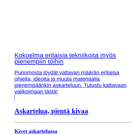
Kokoelma erilaisia tekniikoita myös
pienempiin töihin
Punomosta löydät valtavan määrän erilaisia
ohjeita, ideoita ja muuta materiaalia
pienempäänkin askarteluun. Tutustu kattavaan
valikoimaan tästä!
Askartelua, pientä kivaa
Kivet askartelussa