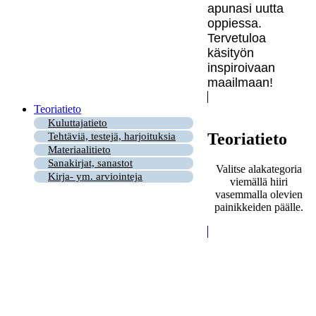
apunasi uutta
oppiessa.
Tervetuloa
käsityön
inspiroivaan
maailmaan!
Teoriatieto
Kuluttajatieto
Teoriatieto
Tehtäviä, testejä, harjoituksia
Materiaalitieto
Sanakirjat, sanastot
Valitse alakategoria
Kirja- ym. arviointeja
viemällä hiiri
vasemmalla olevien
painikkeiden päälle.