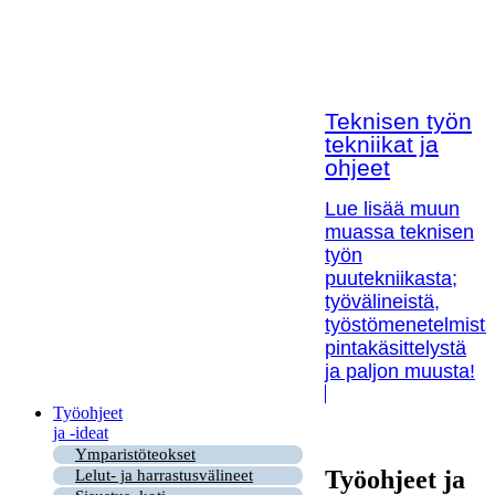
Teknisen työn
tekniikat ja
ohjeet
Lue lisää muun
muassa teknisen
työn
puutekniikasta;
työvälineistä,
työstömenetelmistä
pintakäsittelystä
ja paljon muusta!
Työohjeet
ja -ideat
Ymparistöteokset
Työohjeet ja
Lelut- ja harrastusvälineet