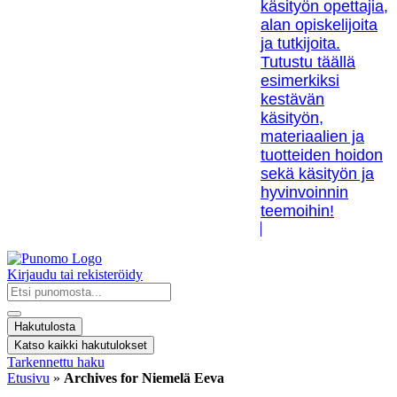
käsityön opettajia,
alan opiskelijoita
ja tutkijoita.
Tutustu täällä
esimerkiksi
kestävän
käsityön,
materiaalien ja
tuotteiden hoidon
sekä käsityön ja
hyvinvoinnin
teemoihin!
Kirjaudu tai rekisteröidy
Search
...
Hakutulosta
Katso kaikki hakutulokset
Tarkennettu haku
Etusivu
»
Archives for Niemelä Eeva