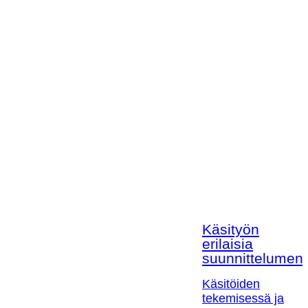
Käsityön
erilaisia
suunnittelumen
Käsitöiden
tekemisessä ja