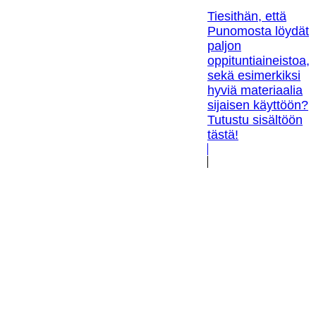
Tiesithän, että
Punomosta löydät
paljon
oppituntiaineistoa,
sekä esimerkiksi
hyviä materiaalia
sijaisen käyttöön?
Tutustu sisältöön
tästä!