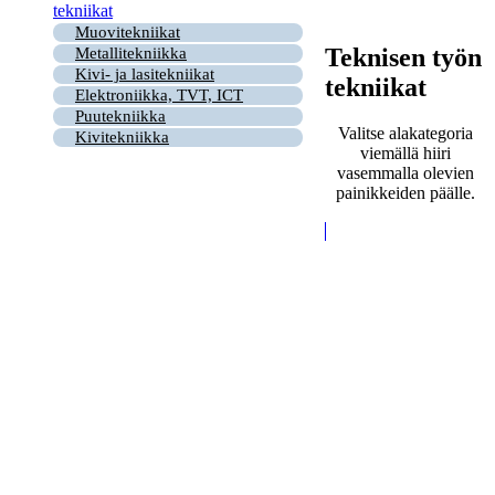
tekniikat
Muovitekniikat
Teknisen työn
Metallitekniikka
Kivi- ja lasitekniikat
tekniikat
Elektroniikka, TVT, ICT
Puutekniikka
Valitse alakategoria
Kivitekniikka
viemällä hiiri
vasemmalla olevien
painikkeiden päälle.