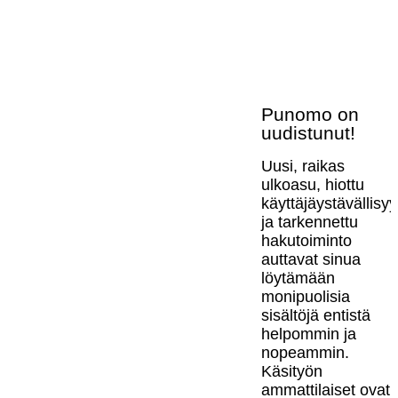
Punomo on
uudistunut!
Uusi, raikas
ulkoasu, hiottu
käyttäjäystävällisy
ja tarkennettu
hakutoiminto
auttavat sinua
löytämään
monipuolisia
sisältöjä entistä
helpommin ja
nopeammin.
Käsityön
ammattilaiset ovat