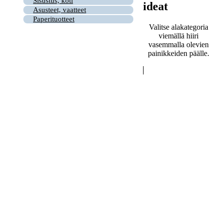
Sisustus, koti
ideat
Asusteet, vaatteet
Paperituotteet
Valitse alakategoria
viemällä hiiri
vasemmalla olevien
painikkeiden päälle.