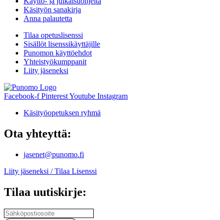
Käyttö- ja julkaisuohjeita
Käsityön sanakirja
Anna palautetta
Tilaa opetuslisenssi
Sisällöt lisenssikäyttäjille
Punomon käyttöehdot
Yhteistyökumppanit
Liity jäseneksi
Facebook-f
Pinterest
Youtube
Instagram
Käsityöopetuksen ryhmä
Ota yhteyttä:
jasenet@punomo.fi
Liity jäseneksi / Tilaa Lisenssi
Tilaa uutiskirje: