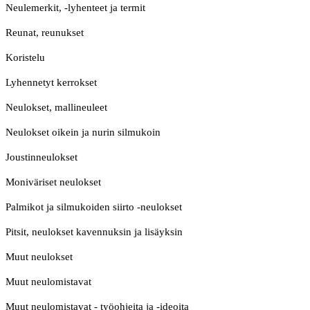
Neulemerkit, -lyhenteet ja termit
Reunat, reunukset
Koristelu
Lyhennetyt kerrokset
Neulokset, mallineuleet
Neulokset oikein ja nurin silmukoin
Joustinneulokset
Moniväriset neulokset
Palmikot ja silmukoiden siirto -neulokset
Pitsit, neulokset kavennuksin ja lisäyksin
Muut neulokset
Muut neulomistavat
Muut neulomistavat - työohjeita ja -ideoita