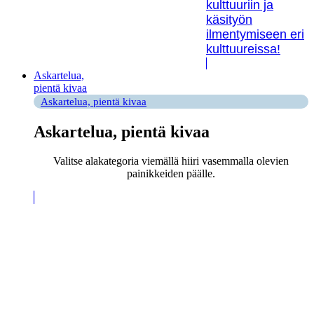
kulttuuriin ja
käsityön
ilmentymiseen eri
kulttuureissa!
Askartelua,
pientä kivaa
Askartelua, pientä kivaa
Askartelua, pientä kivaa
Valitse alakategoria viemällä hiiri vasemmalla olevien
painikkeiden päälle.