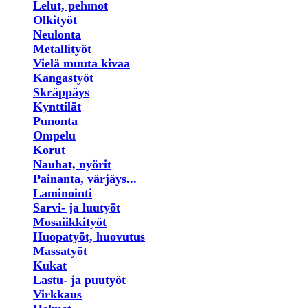
Lelut, pehmot
Olkityöt
Neulonta
Metallityöt
Vielä muuta kivaa
Kangastyöt
Skräppäys
Kynttilät
Punonta
Ompelu
Korut
Nauhat, nyörit
Painanta, värjäys...
Laminointi
Sarvi- ja luutyöt
Mosaiikkityöt
Huopatyöt, huovutus
Massatyöt
Kukat
Lastu- ja puutyöt
Virkkaus