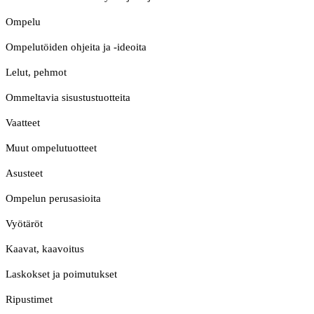
Ompelu
Ompelutöiden ohjeita ja -ideoita
Lelut, pehmot
Ommeltavia sisustustuotteita
Vaatteet
Muut ompelutuotteet
Asusteet
Ompelun perusasioita
Vyötäröt
Kaavat, kaavoitus
Laskokset ja poimutukset
Ripustimet