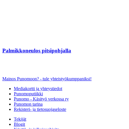
Palmikkoneulos pitsipohjalla
Mainos Punomoon? - tule yhteistyökumppaniksi!
Mediakortti ja yhteystiedot
Punomoputiikki
Punomo - Käsityö verkossa ry
Punomon tarina
Rekisteri- ja tietosuojaseloste
Tekijät
Blogit