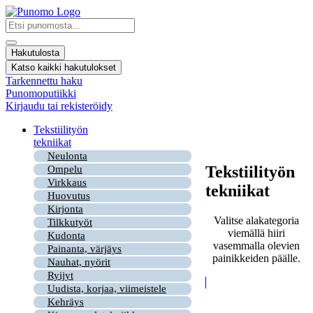
Mene
sisältöön
Search
...
Hakutulosta
Katso kaikki hakutulokset
Tarkennettu haku
Punomoputiikki
Kirjaudu tai rekisteröidy
Tekstiilityön
tekniikat
Neulonta
Tekstiilityön
Ompelu
Virkkaus
tekniikat
Huovutus
Kirjonta
Valitse alakategoria
Tilkkutyöt
viemällä hiiri
Kudonta
vasemmalla olevien
Painanta, värjäys
painikkeiden päälle.
Nauhat, nyörit
Ryijyt
Uudista, korjaa, viimeistele
Kehräys