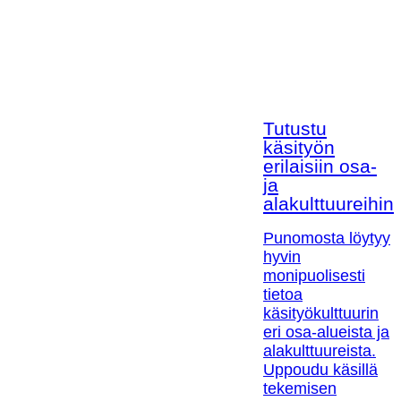
Tutustu
käsityön
erilaisiin osa-
ja
alakulttuureihin!
Punomosta löytyy
hyvin
monipuolisesti
tietoa
käsityökulttuurin
eri osa-alueista ja
alakulttuureista.
Uppoudu käsillä
tekemisen